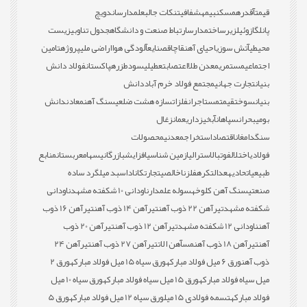
قیمت
آقدره
مسکن
بیمه
شفافیت
نکات جالب
علمدار
ساندویچ
پانل
گازوئیل
زیرساخت
مدارس
ارتباط صنعت و دانشگاه
جدول تناوبی
زیست
محیطی
آتش سوزی
احیای آهن
قاچاق
صنایع
آلودگی هوا
اراضی ملی
پروژه
تامین
اجتماعی
مستمری
معدن طلا
اعتصاب
تعطیلی
سود
طزره
پاکستان
فولاد دانش
بنیان
تجارت جهانی
مجتمع فولاد خرم آباد
دانش
بنیان
سوخت
قیمت
مستاجران
فلزات
سازه هشت ضلعی
سنگ آهن
معادن
دانش
بومی
بحران
سپاهان
آبخیزداری
عمان
زغال
سنگ
دامغان
اقتصاد
استخراج
معدنی
محصولات
فولادی
اختلال
فوتبال
استرالیا
زمین شناسی
افزایش
بازرگانی
سهام
عربستان
منابع
طبیعی
اتحادیه
عدالت
کره
فلز
ناخالصی
تجارت
کانادا
سبد میلگرد ساده
صنعتی
سنگ آهن کلوخه
سوله علمدار
ناودانی 10 شکفته مشهد
ناودانی
شکفته مشهد
تیرآهن 22 ذوب آهن
تیرآهن 14 ذوب آهن
تیرآهن 16 ذوب
آهن
ناودانی 12 شکفته مشهد
تیرآهن 12 ذوب آهن
تیرآهن 20 ذوب
آهن
تیرآهن 18 ذوب آهن
مس
آهن الات
تیرآهن 27 ذوب آهن
تیرآهن 24
ذوب آهن
ورق 6 میل فولاد مبارکه
ورق سیاه 15 میل فولاد مبارکه
ورق 2
میل سیاه فولاد مبارکه
ورق 15 میل سیاه فولاد مبارکه
ورق سیاه 10 میل
فولاد مبارکه
تسمه فولادی 15 میل
ورق سیاه 12 میل فولاد مبارکه
ورق 5