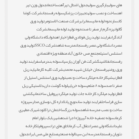
های سوله
بارگیری سوله
جدول اشتال تیرآهن
ساختمان
جدول وزن تیر
اهن
ساخت و نصب سوله
تجهیزات پزشکی
سوله رفسنجان
شرکت کوشا
کانسار
نحوه لوله مانیسمان
رابر
شرکت صنعت الاستومر
تولید ورق
گالوانیزه گرم از صفر تا صد
نحوه تولید لوله مانیسمان
شرکت
آبادگران
فرایند تولید ریل فولادی قطار
اخبار اهن
خوابگاه دانشگاه ولی
عصر
دانشگاه ولی عصر رفسنجان
مدرسه شاهد
شرکت SSCO
تولید ورق
استنلس استیل
مجتمع مس خاتون آباد
منطقه ویژه اقتصادی
رفسنجان
فلاشینگ
شرکت فن آوران پارسیان
سوله بندرعباس
فرایند تولید
ورق روغنی
رفسنجان خیابان شهید محمدی
شرکت کلبه کارمانیا
پد ریل
قطار
نبشی
کارخانه میلگرد
ساخت و نصب
تولید ورق استنلس استیل از
صفر تا صد
سوله 8 ضلعی
سوله خرپایی
لوله گوشت دار
پدلاستیکی ریل
قطار
تولید میلگرد
کارخانه جات تولید میلگرد
پروفیل ساختمانی
کشتی
سازی فراساحل
فرایند تولید ساندویچ پانل
اداره کل نوسازی مدارس
پروژه
ساخت و نصب مدرسه شاهد
سوله بزرگ
ساختمان تراکلود
شهرک مطهری
کرمان
سوله تصفیه خانه آب
پروژه اجرا شده
شهربابک بلوار امام
علی
دانشگاه ولی عصر
انتقال آب کرمان
اتاق های ترانس
پروفیل
کارخانه
نئوپان رفسنجان
مدرسه ابن سینا
لوله صنعتی
صنایع ملی مس ایران
جدول