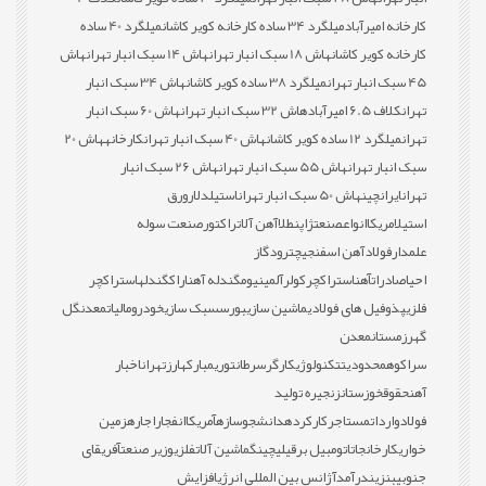
کارخانه امیرآباد
میلگرد 34 ساده کارخانه کویر کاشان
میلگرد 40 ساده
کارخانه کویر کاشان
هاش 18 سبک انبار تهران
هاش 14 سبک انبار تهران
هاش
45 سبک انبار تهران
میلگرد 38 ساده کویر کاشان
هاش 34 سبک انبار
تهران
کلاف 6.5 امیرآباد
هاش 32 سبک انبار تهران
هاش 60 سبک انبار
تهران
میلگرد 12 ساده کویر کاشان
هاش 40 سبک انبار تهران
کارخانه
هاش 20
سبک انبار تهران
هاش 55 سبک انبار تهران
هاش 26 سبک انبار
تهران
ایران
چین
هاش 50 سبک انبار تهران
استیل
دلار
ورق
استیل
امریکا
انواع
صنعت
ژاپن
طلا
آهن آلات
راکتور
صنعت سوله
علمدار
فولاد
آهن اسفنجی
چترود
گاز
احیا
صادرات
آهن
استراکچر
کولر
آلمینیوم
گندله آهن
اراک
گندله
استراکچر
فلزی
پذوفیل های فولادی
ماشین سازی
بورس
سبک سازی
خودرو
مالیات
معدن
گل
گهر
زمستان
معدن
سراکوه
محدودیت
تکنولوژی
کارگر
سرطان
توری
مبارکه
ارز
تهران
اخبار
آهن
حقوق
خوزستان
زنجیره تولید
فولاد
واردات
مستاجر
کارکرده
دانشجو
سازه
آمریکا
انفجار
اجاره
زمین
خواری
کارخانجات
اتومبیل برقی
لیچینگ
ماشین آلات
فلزی
وزیر صنعت
آفریقای
جنوبی
بنزین
درآمد
آژانس بین المللی انرژی
افزایش