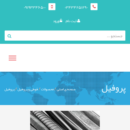
09193346500
03434251290
ثبت نام
ورود
منوی
پروفیل
صفحه ی اصلی
محصولات
قوطی و پروفيل
پروفیل
کاربری