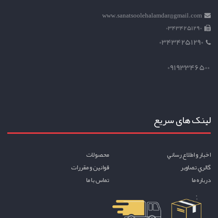
www.sanatsoolehalamdar@gmail.com
03434251290
03434251290
09193346500
لینک های سریع
اخبار و اطلاع رساني
محصولات
گالري تصاوير
قوانين و مقررات
درباره ما
تماس با ما