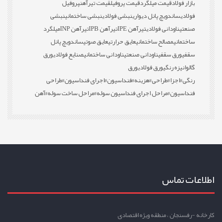
بازار فولاد
قیمت میلگرد
قیمت پروفیل
قیمت تیرآهن
پروفیل
فولادی
ساندویچ پانل دیواری
نبشی فولادی
نبشی ساختمانی
نبشی
صنعتی
ناودانی فولادی
تیرآهن IPE
تیرآهن IPB
تیرآهن INP
میلگرد
ساختمانی
مصالح ساختمانی
عایق حرارتی
عایق صوتی
ساندویچ پانل
سقفی
ورق سقفی
ناودانی صنعتی
ناودانی ساختمانی
صنایع فولادی
ورق
گالوانیزه رنگی
ورق فولادی
ورق
رنگی
#اجزا
#طراحی
#هزینه
#فنداسیون
#اجرای فنداسیون
#طراحی
فنداسیون
#مراحل اجرای فنداسیون سوله
#مراحل ساخت سوله
#آهن
اطلاعات تماس
کارخانه -رفسنجان ، منطقه ویژه اقتصادی