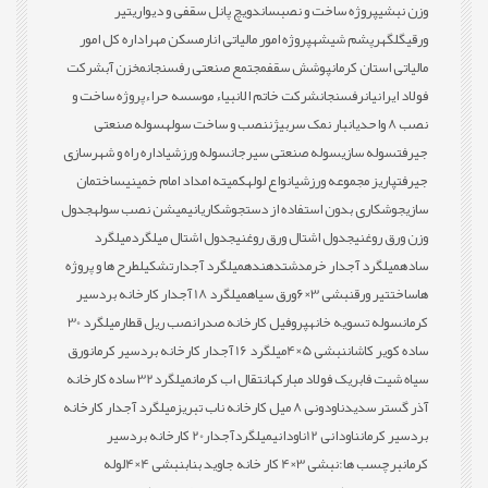
وزن نبشی
پروژه ساخت و نصب
ساندویچ پانل سقفی و دیواری
تیر
ورقی
گلگهر
پشم شیشه
پروژه امور مالیاتی انار
مسکن مهر
اداره کل امور
مالیاتی استان کرمان
پوشش سقف
مجتمع صنعتی رفسنجان
مخزن آب
شرکت
فولاد ایرانیان
رفسنجان
شرکت خاتم الانبیاء موسسه حراء
پروژه ساخت و
نصب 8 واحدی
انبار نمک سربیژن
نصب و ساخت سوله
سوله صنعتی
جیرفت
سوله سازی
سوله صنعتی سیرجان
سوله ورزشی
اداره راه و شهرسازی
جیرفت
پاریز مجموعه ورزشی
انواع لوله
کمیته امداد امام خمینی
ساختمان
سازی
جوشکاری بدون استفاده از دست
جوشکاری
انیمیشن نصب سوله
جدول
وزن ورق روغنی
جدول اشتال ورق روغنی
جدول اشتال میلگرد
میلگرد
ساده
میلگرد آجدار خرمدشت
دهنده
میلگرد آجدار
تشکیل
طرح ها و پروژه
ها
ساخت
تیر ورق
نبشی 3×6
ورق سیاه
میلگرد 18 آجدار کارخانه بردسیر
کرمان
سوله تسویه خانه
پروفیل کارخانه صدرا
نصب ریل قطار
میلگرد 30
ساده کویر کاشان
نبشی 5×4
میلگرد 16 آجدار کارخانه بردسیر کرمان
ورق
سیاه شیت فابریک فولاد مبارکه
انتقال اب کرمان
میلگرد32 ساده کارخانه
آذر گستر سدید
ناودونی 8 میل کارخانه ناب تبریز
میلگرد آجدار کارخانه
بردسیر کرمان
ناودانی 12
ناودانی
میلگردآجدار20 کارخانه بردسیر
کرمان
برچسب ها:
نبشی 3×4 کار خانه جاوید بناب
نبشی 4×4
لوله