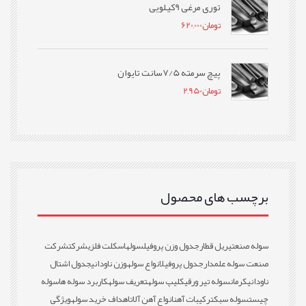
توری مرغی 9کیلویی
تومان
620,000
پیچ سرمته 7/5سانت تایوان
تومان
2,950
برچسب های محصول
سوله صنعتی
ریل قطار
جدول وزن پروفیل
سوله
اسکلت فلزی
شرکت
شرکت
صنعت سوله علمدار
جدول پروفیل
انواع سوله
وزن ناودانی
جدول اشتال
ناودانی
کرمان
سوله تیر ورقی
کلیپ سوله
تعریف سوله
کاربرد سوله ها
سوله
چیست
سوله سبک
ترکیبات آهن
انواع آهن آلات
اهداف خرید سوله
ویژگی