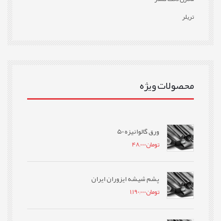
تریلر
محصولات ویژه
ورق گالوانیزه 50
تومان
48,000
پشم شیشه ایزوران ایران
تومان
1,190,000