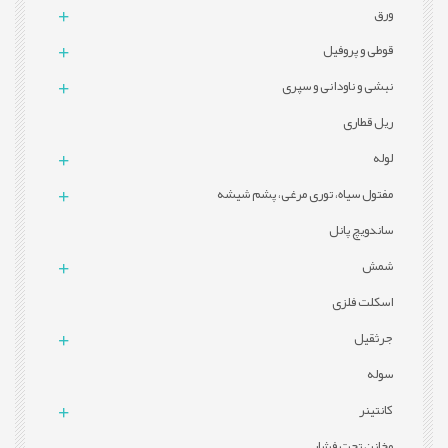
ورق
قوطی و پروفيل
نبشی و ناودانی و سپری
ریل قطاری
لوله
مفتول سیاه، توری مرغی، پشم شیشه
ساندویچ پانل
شمش
اسکلت فلزی
جرثقیل
سوله
کانتینر
مخازن تحت فشار