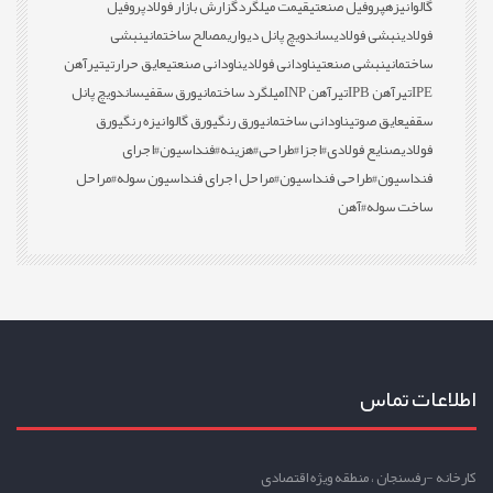
گالوانیزه
پروفیل صنعتی
قیمت میلگرد
گزارش بازار فولاد
پروفیل
فولادی
نبشی فولادی
ساندویچ پانل دیواری
مصالح ساختمانی
نبشی
ساختمانی
نبشی صنعتی
ناودانی فولادی
ناودانی صنعتی
عایق حرارتی
تیرآهن
IPE
تیرآهن IPB
تیرآهن INP
میلگرد ساختمانی
ورق سقفی
ساندویچ پانل
سقفی
عایق صوتی
ناودانی ساختمانی
ورق رنگی
ورق گالوانیزه رنگی
ورق
فولادی
صنایع فولادی
#اجزا
#طراحی
#هزینه
#فنداسیون
#اجرای
فنداسیون
#طراحی فنداسیون
#مراحل اجرای فنداسیون سوله
#مراحل
ساخت سوله
#آهن
اطلاعات تماس
کارخانه -رفسنجان ، منطقه ویژه اقتصادی