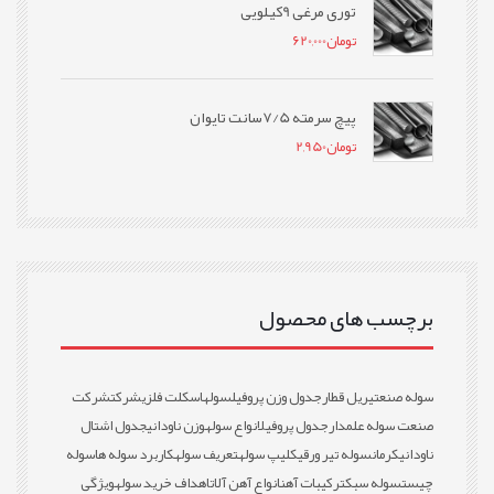
توری مرغی 9کیلویی
تومان
620,000
پیچ سرمته 7/5سانت تایوان
تومان
2,950
برچسب های محصول
سوله صنعتی
ریل قطار
جدول وزن پروفیل
سوله
اسکلت فلزی
شرکت
شرکت
صنعت سوله علمدار
جدول پروفیل
انواع سوله
وزن ناودانی
جدول اشتال
ناودانی
کرمان
سوله تیر ورقی
کلیپ سوله
تعریف سوله
کاربرد سوله ها
سوله
چیست
سوله سبک
ترکیبات آهن
انواع آهن آلات
اهداف خرید سوله
ویژگی