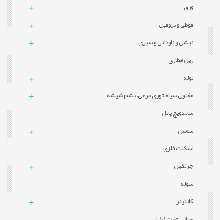
ورق
قوطی و پروفيل
نبشی و ناودانی و سپری
ریل قطاری
لوله
مفتول سیاه، توری مرغی، پشم شیشه
ساندویچ پانل
شمش
اسکلت فلزی
جرثقیل
سوله
کانتینر
مخازن تحت فشار