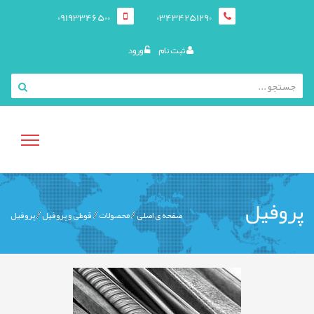
09193346500
03434251290
ثبت نام
ورود
منوی
پروفیل
صفحه ی اصلی
محصولات
قوطی و پروفيل
پروفیل
کاربری