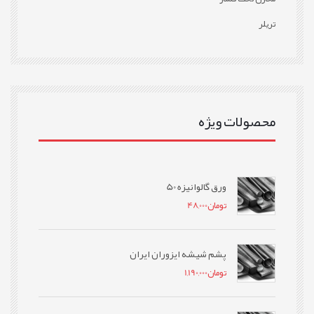
تریلر
محصولات ویژه
ورق گالوانیزه 50
تومان
48,000
پشم شیشه ایزوران ایران
تومان
1,190,000