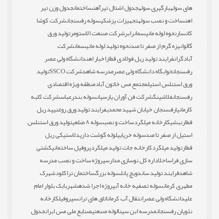
های سوله
بارگیری سوله
جدول اشتال تیرآهن
ساختمان
جدول وزن تیر
اهن
ساخت و نصب سوله
تجهیزات پزشکی
سوله رفسنجان
شرکت کوشا
کانسار
نحوه لوله مانیسمان
رابر
شرکت صنعت الاستومر
تولید ورق
گالوانیزه گرم از صفر تا صد
نحوه تولید لوله مانیسمان
شرکت
آبادگران
فرایند تولید ریل فولادی قطار
اخبار اهن
دانشگاه ولی عصر
رفسنجان
خوابگاه دانشگاه ولی عصر
مدرسه شاهد
شرکت SSCO
تولید
ورق استنلس استیل
مجتمع مس خاتون آباد
منطقه ویژه اقتصادی
رفسنجان
فلاشینگ
شرکت فن آوران پارسیان
سوله بندرعباس
شرکت کلبه
کارمانیا
رفسنجان خیابان شهید محمدی
فرایند تولید ورق روغنی
پد ریل
قطار
نبشی
کارخانه میلگرد
ساخت و نصب
سوله 8 ضلعی
تولید ورق استنلس
استیل از صفر تا صد
سوله خرپایی
لوله گوشت دار
پدلاستیکی ریل
قطار
تولید میلگرد
کارخانه جات تولید میلگرد
پروفیل ساختمانی
کشتی
سازی فراساحل
اداره کل نوسازی مدارس
پروژه ساخت و نصب مدرسه
شاهد
فرایند تولید ساندویچ پانل
سوله بزرگ
ساختمان تراکلود
شهرک
مطهری کرمان
سوله تصفیه خانه آب
پروژه اجرا شده
شهربابک بلوار امام
علی
دانشگاه ولی عصر
انتقال آب کرمان
اتاق های ترانس
پروفیل
کارخانه
نئوپان رفسنجان
مدرسه ابن سینا
لوله صنعتی
صنایع ملی مس ایران
جدول