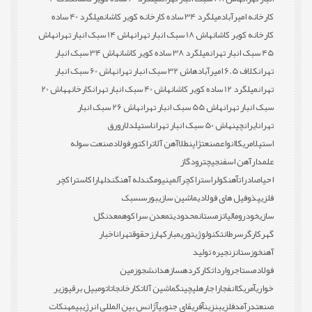
کارخانه امیرآباد
میلگرد 34 ساده کارخانه کویر کاشان
میلگرد 40 ساده
کارخانه کویر کاشان
هاش 18 سبک انبار تهران
هاش 14 سبک انبار تهران
هاش
45 سبک انبار تهران
میلگرد 38 ساده کویر کاشان
هاش 34 سبک انبار
تهران
کلاف 6.5 امیرآباد
هاش 32 سبک انبار تهران
هاش 60 سبک انبار
تهران
میلگرد 12 ساده کویر کاشان
هاش 40 سبک انبار تهران
کارخانه
هاش 20
سبک انبار تهران
هاش 55 سبک انبار تهران
هاش 26 سبک انبار
تهران
ایران
چین
هاش 50 سبک انبار تهران
استیل
دلار
ورق
استیل
امریکا
انواع
صنعت
ژاپن
طلا
آهن آلات
راکتور
فولاد
صنعت سوله
علمدار
آهن اسفنجی
چترود
گاز
احیا
صادرات
آهن
کولر
استراکچر
آلمینیوم
گندله آهن
گندله
اراک
استراکچر
فلزی
پذوفیل های فولادی
ماشین سازی
بورس
سبک
سازی
خودرو
مالیات
زمستان
محدودیت
معدن سراکوه
معدن
گل
گهر
کارگر
سرطان
تکنولوژی
توری
مبارکه
ارز
حقوق
تهران
اخبار
آهن
خوزستان
زنجیره تولید
فولاد
مستاجر
واردات
کارکرده
سازه
دانشجو
زمین
خواری
آمریکا
انفجار
اجاره
لیچینگ
ماشین آلات
کارخانجات
اتومبیل برقی
وزیر
صنعت
درآمد
فلزی
بنزین
آفریقای جنوبی
آژانس بین المللی انرژی
بیمه
نکات