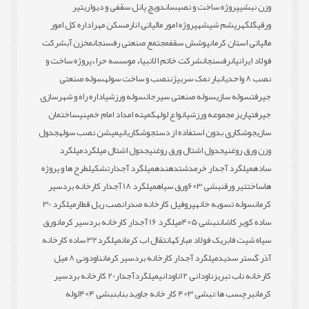
وزن نبشی
پروژه ساخت و نصب
ساندویچ پانل سقفی و دیواری
تیر
ورقی
گلگهر
پشم شیشه
پروژه امور مالیاتی انار
مسکن مهر
اداره کل امور
مالیاتی استان کرمان
پوشش سقف
مجتمع صنعتی رفسنجان
مخزن آب
شرکت
فولاد ایرانیان
رفسنجان
شرکت خاتم الانبیاء موسسه حراء
پروژه ساخت و
نصب 8 واحدی
انبار نمک سربیژن
نصب و ساخت سوله
سوله صنعتی
جیرفت
سوله سازی
سوله صنعتی سیرجان
سوله ورزشی
اداره راه و شهرسازی
جیرفت
پاریز مجموعه ورزشی
انواع لوله
کمیته امداد امام خمینی
ساختمان
سازی
جوشکاری بدون استفاده از دست
جوشکاری
انیمیشن نصب سوله
جدول
وزن ورق روغنی
جدول اشتال ورق روغنی
جدول اشتال میلگرد
میلگرد
ساده
میلگرد آجدار خرمدشت
دهنده
میلگرد آجدار
تشکیل
طرح ها و پروژه
ها
ساخت
تیر ورق
نبشی 3×6
ورق سیاه
میلگرد 18 آجدار کارخانه بردسیر
کرمان
سوله تسویه خانه
پروفیل کارخانه صدرا
نصب ریل قطار
میلگرد 30
ساده کویر کاشان
نبشی 5×4
میلگرد 16 آجدار کارخانه بردسیر کرمان
ورق
سیاه شیت فابریک فولاد مبارکه
انتقال اب کرمان
میلگرد32 ساده کارخانه
آذر گستر سدید
میلگرد آجدار کارخانه بردسیر کرمان
ناودونی 8 میل
کارخانه ناب تبریز
ناودانی 12
ناودانی
میلگردآجدار20 کارخانه بردسیر
کرمان
برچسب ها:
نبشی 3×4 کار خانه جاوید بناب
نبشی 4×4
لوله