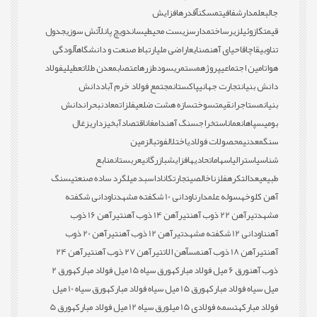
جالب
علمدار
شفافیت
مسکن
آقدره
افزایش
قیمت
گازوئیل
زیرساخت
مدارس
زیست محیطی
ساندویچ پانل
آتش سوزی
جدول
تناوبی
قاچاق
احیای آهن
صنایع
اراضی ملی
ارتباط صنعت و دانشگاه
آلودگی
هوا
تامین اجتماعی
پروژه
مستمری
سود
طزره
اعتصاب
معدن طلا
تعطیلی
فولاد
دانش بنیان
تجارت جهانی
پاکستان
مجتمع فولاد خرم آباد
دانش
بنیان
مستاجران
قیمت
سوخت
سازه هشت ضلعی
فلزات
معادن
بحران
دانش
بومی
سپاهان
عمان
استخراج
سنگ آهن
دامغان
اقتصاد
آبخیزداری
زغال
سنگ
معدنی
محصولات فولادی
اختلال
فوتبال
زمین
شناسی
استرالیا
سهام
اتحادیه
افزایش
بازرگانی
عربستان
منابع
طبیعی
عدالت
کره
فلز
ناخالصی
تجارت
کانادا
سبد میلگرد ساده صنعتی
سنگ
آهن کلوخه
سوله علمدار
ناودانی 10 شکفته مشهد
ناودانی شکفته
مشهد
تیرآهن 22 ذوب آهن
تیرآهن 14 ذوب آهن
تیرآهن 16 ذوب
آهن
ناودانی 12 شکفته مشهد
تیرآهن 12 ذوب آهن
تیرآهن 20 ذوب
آهن
تیرآهن 18 ذوب آهن
مس
آهن الات
تیرآهن 27 ذوب آهن
تیرآهن 24
ذوب آهن
ورق 6 میل فولاد مبارکه
ورق سیاه 15 میل فولاد مبارکه
ورق 2
میل سیاه فولاد مبارکه
ورق 15 میل سیاه فولاد مبارکه
ورق سیاه 10 میل
فولاد مبارکه
تسمه فولادی 15 میل
ورق سیاه 12 میل فولاد مبارکه
ورق 5