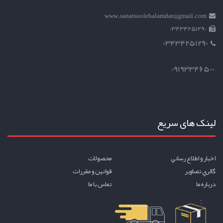
www.sanatsoolehalamdar@gmail.com
03434251290
03434251290
09193346500
لینک های سریع
اخبار و اطلاع رساني
محصولات
گالري تصاوير
قوانين و مقررات
درباره ما
تماس با ما