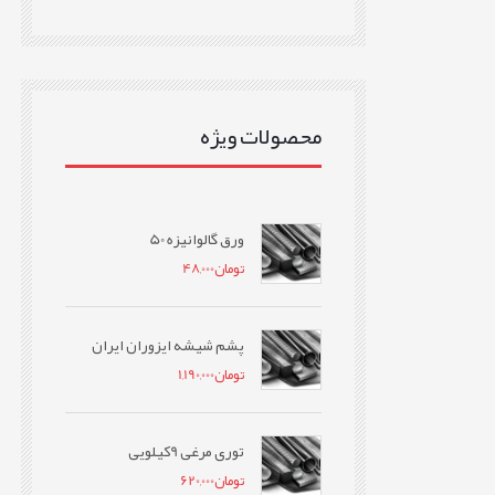
محصولات ویژه
ورق گالوانیزه 50
تومان
48,000
پشم شیشه ایزوران ایران
تومان
1,190,000
توری مرغی 9کیلویی
تومان
620,000