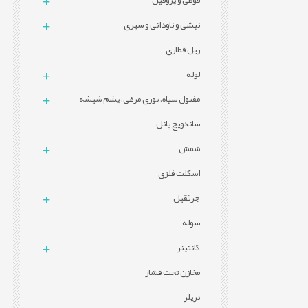
قوطی و پروفيل
نبشی و ناودانی و سپری
ریل قطاری
لوله
مفتول سیاه، توری مرغی، پشم شیشه
ساندویچ پانل
شمش
اسکلت فلزی
جرثقیل
سوله
کانتینر
مخازن تحت فشار
تریلر