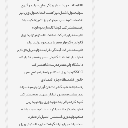
آلات
اهداف خرید سوله
ویژگی های سوله
بارگیری
سوله
جدول اشتال تیرآهن
ساختمان
جدول وزن تیر
اهن
ساخت و نصب سوله
تجهیزات پزشکی
سوله
رفسنجان
شرکت کوشا کانسار
نحوه لوله
مانیسمان
رابر
شرکت صنعت الاستومر
تولید ورق
گالوانیزه گرم از صفر تا صد
نحوه تولید لوله
مانیسمان
شرکت آبادگران
فرایند تولید ریل فولادی
قطار
اخبار اهن
دانشگاه ولی عصر رفسنجان
خوابگاه
دانشگاه ولی عصر
مدرسه شاهد
شرکت
SSCO
تولید ورق استنلس استیل
مجتمع مس
خاتون آباد
منطقه ویژه اقتصادی
رفسنجان
فلاشینگ
شرکت فن آوران پارسیان
سوله
بندرعباس
رفسنجان خیابان شهید محمدی
شرکت
کلبه کارمانیا
فرایند تولید ورق روغنی
پد ریل
قطار
نبشی
کارخانه میلگرد
ساخت و نصب
سوله 8
ضلعی
تولید ورق استنلس استیل از صفر تا
صد
سوله خرپایی
لوله گوشت دار
پدلاستیکی ریل