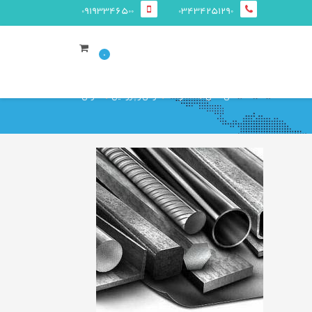
09193346500
03434251290
0
صفحه ی اصلی
محصولات
قوطی و پروفيل
ستونی