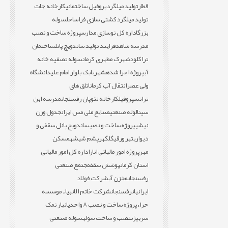
قطار
تولید میلگرد
پروفیل ساختمانی
کارخانه جات
تولید میلگرد
کشتی سازی فراساحل
سوله
بزرگ
اداره کل نوسازی مدارس
پروژه ساخت و نصب
مدرسه شاهد
فرایند تولید ساندویچ پانل
ساختمان
تراکلود
شهرک مطهری کرمان
سوله تصفیه خانه
آب
پروژه اجرا شده
شهربابک بلوار امام علی
دانشگاه
ولی عصر
انتقال آب کرمان
اتاق های
ترانس
پروفیل
کارخانه نئوپان رفسنجان
مدرسه ابن
سینا
لوله صنعتی
صنایع ملی مس ایران
جدول وزن
نبشی
پروژه ساخت و نصب
ساندویچ پانل سقفی و
دیواری
تیر ورقی
گلگهر
پشم شیشه
مسکن
مهر
پروژه امور مالیاتی انار
اداره کل امور مالیاتی
استان کرمان
پوشش سقف
مجتمع صنعتی
رفسنجان
مخزن آب
شرکت فولاد
ایرانیان
رفسنجان
شرکت خاتم الانبیاء موسسه
حراء
پروژه ساخت و نصب 8 واحدی
انبار نمک
سربیژن
نصب و ساخت سوله
سوله صنعتی