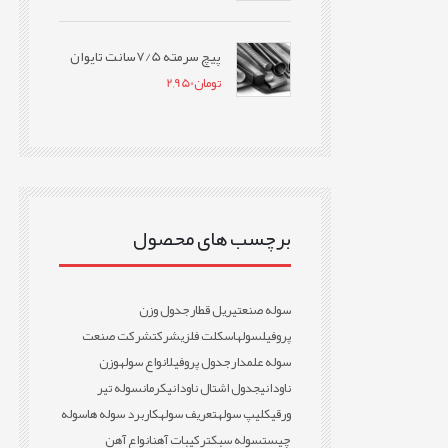
پیچ سرمته 7/5سانت تایوان
تومان
2,950
برچسب های محصول
سوله صنعتی
ریل قطار
جدول وزن
پروفیل
سوله
اسکلت فلزی
شرکت
شرکت صنعت
سوله علمدار
جدول پروفیل
انواع سوله
وزن
ناودانی
جدول اشتال ناودانی
کرمان
سوله تیر
ورقی
کلیپ سوله
تعریف سوله
کاربرد سوله ها
سوله
چیست
سوله سبک
ترکیبات آهن
انواع آهن