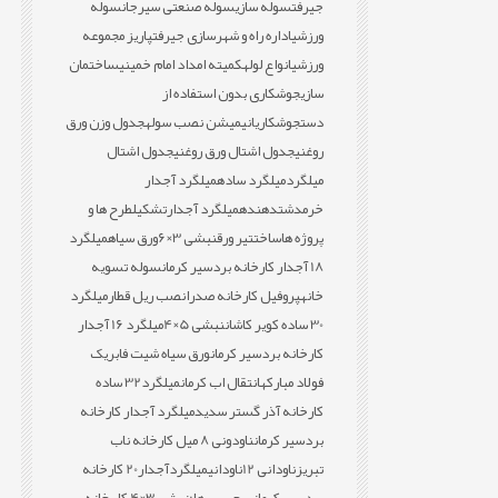
جیرفت
سوله سازی
سوله صنعتی سیرجان
سوله
ورزشی
اداره راه و شهرسازی جیرفت
پاریز مجموعه
ورزشی
انواع لوله
کمیته امداد امام خمینی
ساختمان
سازی
جوشکاری بدون استفاده از
دست
جوشکاری
انیمیشن نصب سوله
جدول وزن ورق
روغنی
جدول اشتال ورق روغنی
جدول اشتال
میلگرد
میلگرد ساده
میلگرد آجدار
خرمدشت
دهنده
میلگرد آجدار
تشکیل
طرح ها و
پروژه ها
ساخت
تیر ورق
نبشی 3×6
ورق سیاه
میلگرد
18 آجدار کارخانه بردسیر کرمان
سوله تسویه
خانه
پروفیل کارخانه صدرا
نصب ریل قطار
میلگرد
30 ساده کویر کاشان
نبشی 5×4
میلگرد 16 آجدار
کارخانه بردسیر کرمان
ورق سیاه شیت فابریک
فولاد مبارکه
انتقال اب کرمان
میلگرد32 ساده
کارخانه آذر گستر سدید
میلگرد آجدار کارخانه
بردسیر کرمان
ناودونی 8 میل کارخانه ناب
تبریز
ناودانی 12
ناودانی
میلگردآجدار20 کارخانه