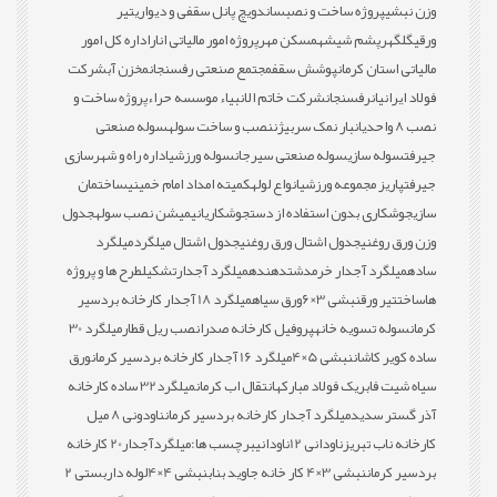
وزن نبشی
پروژه ساخت و نصب
ساندویچ پانل سقفی و دیواری
تیر
ورقی
گلگهر
پشم شیشه
مسکن مهر
پروژه امور مالیاتی انار
اداره کل امور
مالیاتی استان کرمان
پوشش سقف
مجتمع صنعتی رفسنجان
مخزن آب
شرکت
فولاد ایرانیان
رفسنجان
شرکت خاتم الانبیاء موسسه حراء
پروژه ساخت و
نصب 8 واحدی
انبار نمک سربیژن
نصب و ساخت سوله
سوله صنعتی
جیرفت
سوله سازی
سوله صنعتی سیرجان
سوله ورزشی
اداره راه و شهرسازی
جیرفت
پاریز مجموعه ورزشی
انواع لوله
کمیته امداد امام خمینی
ساختمان
سازی
جوشکاری بدون استفاده از دست
جوشکاری
انیمیشن نصب سوله
جدول
وزن ورق روغنی
جدول اشتال ورق روغنی
جدول اشتال میلگرد
میلگرد
ساده
میلگرد آجدار خرمدشت
دهنده
میلگرد آجدار
تشکیل
طرح ها و پروژه
ها
ساخت
تیر ورق
نبشی 3×6
ورق سیاه
میلگرد 18 آجدار کارخانه بردسیر
کرمان
سوله تسویه خانه
پروفیل کارخانه صدرا
نصب ریل قطار
میلگرد 30
ساده کویر کاشان
نبشی 5×4
میلگرد 16 آجدار کارخانه بردسیر کرمان
ورق
سیاه شیت فابریک فولاد مبارکه
انتقال اب کرمان
میلگرد32 ساده کارخانه
آذر گستر سدید
میلگرد آجدار کارخانه بردسیر کرمان
ناودونی 8 میل
کارخانه ناب تبریز
ناودانی 12
ناودانی
برچسب ها:
میلگردآجدار20 کارخانه
بردسیر کرمان
نبشی 3×4 کار خانه جاوید بناب
نبشی 4×4
لوله داربستی 2