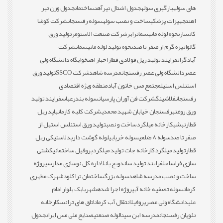
های سوله
بارگیری سوله
جدول اشتال تیرآهن
ساختمان
جدول وزن تیر
اهن
تجهیزات پزشکی
ساخت و نصب سوله
سوله رفسنجان
شرکت کوشا
کانسار
نحوه لوله مانیسمان
رابر
شرکت صنعت الاستومر
تولید ورق
گالوانیزه گرم از صفر تا صد
نحوه تولید لوله مانیسمان
شرکت
آبادگران
فرایند تولید ریل فولادی قطار
اخبار اهن
خوابگاه دانشگاه ولی
عصر
دانشگاه ولی عصر رفسنجان
مدرسه شاهد
شرکت SSCO
تولید ورق
استنلس استیل
مجتمع مس خاتون آباد
منطقه ویژه اقتصادی
رفسنجان
فلاشینگ
شرکت فن آوران پارسیان
سوله بندرعباس
فرایند تولید
ورق روغنی
رفسنجان خیابان شهید محمدی
شرکت کلبه کارمانیا
پد ریل
قطار
نبشی
کارخانه میلگرد
ساخت و نصب
تولید ورق استنلس استیل از
صفر تا صد
سوله 8 ضلعی
سوله خرپایی
لوله گوشت دار
پدلاستیکی ریل
قطار
تولید میلگرد
کارخانه جات تولید میلگرد
پروفیل ساختمانی
کشتی
سازی فراساحل
فرایند تولید ساندویچ پانل
اداره کل نوسازی مدارس
پروژه
ساخت و نصب مدرسه شاهد
سوله بزرگ
ساختمان تراکلود
شهرک مطهری
کرمان
سوله تصفیه خانه آب
پروژه اجرا شده
شهربابک بلوار امام
علی
دانشگاه ولی عصر
پروفیل
انتقال آب کرمان
اتاق های ترانس
کارخانه
نئوپان رفسنجان
مدرسه ابن سینا
لوله صنعتی
صنایع ملی مس ایران
جدول