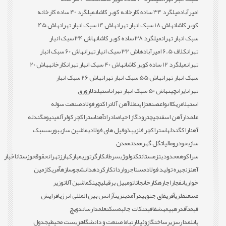
امیرآباد
میلگرد 34 ساده کارخانه کویر کاشان
میلگرد 40 ساده کارخانه
کویر کاشان
هاش 18 سبک انبار تهران
هاش 14 سبک انبار تهران
هاش 45
سبک انبار تهران
میلگرد 38 ساده کویر کاشان
هاش 34 سبک انبار
تهران
کلاف 6.5 امیرآباد
هاش 32 سبک انبار تهران
هاش 60 سبک انبار
تهران
میلگرد 12 ساده کویر کاشان
هاش 40 سبک انبار تهران
کارخانه
هاش 20
سبک انبار تهران
هاش 55 سبک انبار تهران
هاش 26 سبک انبار
تهران
ایران
چین
هاش 50 سبک انبار تهران
استیل
دلار
ورق
استیل
امریکا
انواع
صنعت
ژاپن
طلا
آهن آلات
راکتور
فولاد
صنعت سوله
علمدار
آهن اسفنجی
چترود
گاز احیا
صادرات
آهن
استراکچر
کولر
آلمینیوم
گندله
آهن
اراک
گندله
استراکچر فلزی
پذوفیل های فولادی
ماشین سازی
بورس
سبک
سازی
خودرو
مالیات
گل گهر
معدن
معدن
سراکوه
محدودیت
زمستان
تکنولوژی
سرطان
کارگر
توری
مبارکه
ارز
تهران
حقوق
خوزستان
اخبار
آهن
زنجیره تولید فولاد
مستاجر
واردات
کارکرده
دانشجو
سازه
آمریکا
زمین
خواری
انفجار
اجاره
کارخانجات
اتومبیل برقی
لیچینگ
ماشین آلات
وزیر
صنعت
فلزی
آفریقای جنوبی
درآمد
بنزین
آژانس بین المللی انرژی
افزایش
قیمت
آقدره
بیمه
شفافیت
نکات جالب
مسکن
علمدار
ساندویچ
پانل
مدارس
زیرساخت
گازوئیل
ارتباط صنعت و دانشگاه
زیست محیطی
جدول