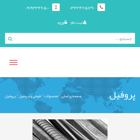
09193346500
03434251290
ثبت نام
ورود
منوی
پروفیل
صفحه ی اصلی
محصولات
قوطی و پروفيل
پروفیل
کاربری