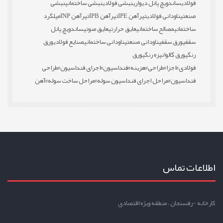
فولادی
ساندویچ پانل دیواری
نبشی فولادی
نبشی ساختمانی
نبشی
صنعتی
ناودانی فولادی
تیرآهن IPE
تیرآهن IPB
تیرآهن INP
میلگرد
ساختمانی
مصالح ساختمانی
عایق حرارتی
عایق صوتی
ساندویچ پانل
سقفی
ورق سقفی
ناودانی صنعتی
ناودانی ساختمانی
صنایع فولادی
ورق
رنگی
ورق گالوانیزه رنگی
ورق
فولادی
#اجزا
#طراحی
#هزینه
#فنداسیون
#اجرای فنداسیون
#طراحی
فنداسیون
#مراحل اجرای فنداسیون سوله
#مراحل ساخت سوله
#آهن
اطلاعات تماس
کارخانه -رفسنجان ، منطقه ویژه اقتصادی