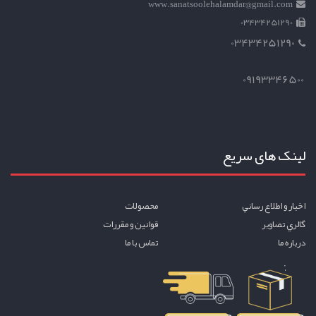
www.sanatsoolehalamdar@gmail.com
03434251290
03434251290
09193346500
لینک های سریع
اخبار و اطلاع رساني
محصولات
گالري تصاوير
قوانين و مقررات
درباره ما
تماس با ما