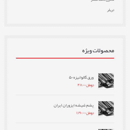
تریلر
محصولات ویژه
ورق گالوانیزه 50
تومان
48,000
پشم شیشه ایزوران ایران
تومان
1,190,000