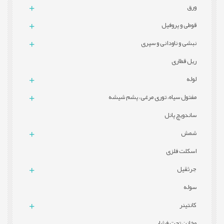
ورق
قوطی و پروفيل
نبشی و ناودانی و سپری
ریل قطاری
لوله
مفتول سیاه، توری مرغی، پشم شیشه
ساندویچ پانل
شمش
اسکلت فلزی
جرثقیل
سوله
کانتینر
مخازن تحت فشار