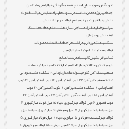
تناوبی
آتش سوزی
احیای آهن
قاچاق
صنایع
آلودگی هوا
اراضی ملی
تامین
اجتماعی
پروژه
معدن طلا
مستمری
سود
تعطیلی
اعتصاب
طزره
پاکستان
فولاد
دانش بنیان
تجارت جهانی
مجتمع فولاد خرم آباد
دانش
بنیان
سوخت
قیمت
فلزات
مستاجران
سازه هشت ضلعی
معادن
عمان
سنگ
آهن
دانش بومی
زغال
سنگ
سپاهان
آبخیزداری
بحران
استخراج
دامغان
اقتصاد
محصولات
فولادی
معدنی
اختلال
فوتبال
استرالیا
زمین
شناسی
افزایش
بازرگانی
سهام
عربستان
منابع
طبیعی
اتحادیه
عدالت
کره
فلز
ناخالصی
تجارت
کانادا
سبد میلگرد ساده
صنعتی
سنگ آهن کلوخه
سوله علمدار
ناودانی 10 شکفته مشهد
ناودانی
شکفته مشهد
تیرآهن 22 ذوب آهن
تیرآهن 14 ذوب آهن
تیرآهن 16 ذوب
آهن
ناودانی 12 شکفته مشهد
تیرآهن 12 ذوب آهن
تیرآهن 20 ذوب
آهن
تیرآهن 18 ذوب آهن
مس
آهن الات
تیرآهن 27 ذوب آهن
تیرآهن 24
ذوب آهن
ورق 6 میل فولاد مبارکه
ورق سیاه 15 میل فولاد مبارکه
ورق 2
میل سیاه فولاد مبارکه
ورق 15 میل سیاه فولاد مبارکه
ورق سیاه 10 میل
فولاد مبارکه
تسمه فولادی 15 میل
ورق سیاه 12 میل فولاد مبارکه
ورق 5
میل سیاه فولاد مبارکه
ورق سیاه 12 میل عرض 1500 فولاد مبارکه
ورق 10