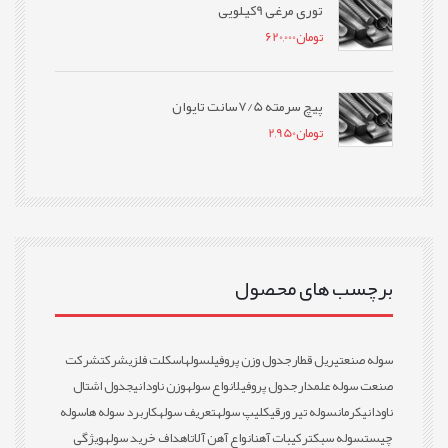
توری مرغی 9کیلویی
تومان
620,000
پیچ سرمته 7/5سانت تایوان
تومان
2,950
برچسب های محصول
سوله صنعتی
ریل قطار
جدول وزن پروفیل
سوله
اسکلت فلزی
شرکت
شرکت
صنعت سوله علمدار
جدول پروفیل
انواع سوله
وزن ناودانی
جدول اشتال
ناودانی
کرمان
سوله تیر ورقی
کلیپ سوله
تعریف سوله
کاربرد سوله ها
سوله
چیست
سوله سبک
ترکیبات آهن
انواع آهن آلات
اهداف خرید سوله
ویژگی