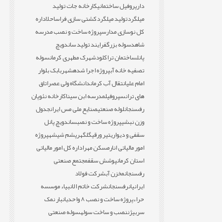
دار
پروفیل ساختمانی
کارخانه جات تولید
میلگرد
تولید میلگرد
کشتی سازی فراساحل
اداره
کل نوسازی مدارس
پروژه ساخت و نصب مدرسه
شاهد
سوله بزرگ
فرایند تولید ساندویچ
پانل
ساختمان تراکلود
شهرک مطهری کرمان
سوله
تصفیه خانه آب
پروژه اجرا شده
شهربابک بلوار
امام علی
انتقال آب کرمان
دانشگاه ولی عصر
اتاق
های ترانس
پروفیل
مدرسه ابن سینا
کارخانه نئوپان
رفسنجان
لوله صنعتی
صنایع ملی مس ایران
جدول
وزن نبشی
پروژه ساخت و نصب
ساندویچ پانل
سقفی و دیواری
تیر ورقی
گلگهر
پشم شیشه
پروژه
امور مالیاتی انار
مسکن مهر
اداره کل امور مالیاتی
استان کرمان
پوشش سقف
مجتمع صنعتی
رفسنجان
مخزن آب
شرکت فولاد
ایرانیان
رفسنجان
شرکت خاتم الانبیاء موسسه
حراء
پروژه ساخت و نصب 8 واحدی
انبار نمک
سربیژن
نصب و ساخت سوله
سوله صنعتی