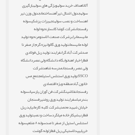
آلات
اهداف خرید سوله
ویژگی های سوله
بارگیری
سوله
جدول اشتال تیرآهن
ساختمان
جدول وزن تیر
اهن
ساخت و نصب سوله
تجهیزات پزشکی
سوله
رفسنجان
شرکت کوشا کانسار
نحوه لوله
مانیسمان
رابر
شرکت صنعت الاستومر
نحوه تولید
لوله مانیسمان
تولید ورق گالوانیزه گرم از صفر تا
صد
شرکت آبادگران
فرایند تولید ریل فولادی
قطار
اخبار اهن
خوابگاه دانشگاه ولی عصر
دانشگاه
ولی عصر رفسنجان
مدرسه شاهد
شرکت
SSCO
تولید ورق استنلس استیل
مجتمع مس
خاتون آباد
منطقه ویژه اقتصادی
رفسنجان
فلاشینگ
شرکت فن آوران پارسیان
سوله
بندرعباس
فرایند تولید ورق روغنی
رفسنجان
خیابان شهید محمدی
شرکت کلبه کارمانیا
پد ریل
قطار
نبشی
کارخانه میلگرد
ساخت و نصب
تولید ورق
استنلس استیل از صفر تا صد
سوله 8 ضلعی
سوله
خرپایی
پدلاستیکی ریل قطار
لوله گوشت