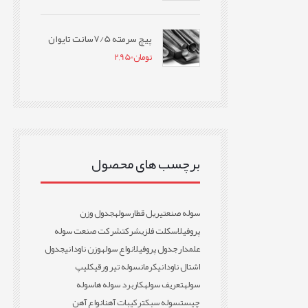
پیچ سرمته 7/5سانت تایوان
تومان
2,950
برچسب های محصول
سوله صنعتی
ریل قطار
سوله
جدول وزن
پروفیل
اسکلت فلزی
شرکت
شرکت صنعت سوله
علمدار
جدول پروفیل
انواع سوله
وزن ناودانی
جدول
اشتال ناودانی
کرمان
سوله تیر ورقی
کلیپ
سوله
تعریف سوله
کاربرد سوله ها
سوله
چیست
سوله سبک
ترکیبات آهن
انواع آهن