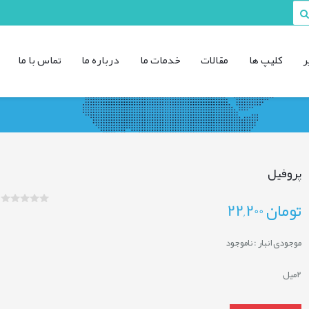
ر
کليپ ها
مقالات
خدمات ما
درباره ما
تماس با ما
پروفیل
تومان
22,200
موجودی انبار :
ناموجود
2میل