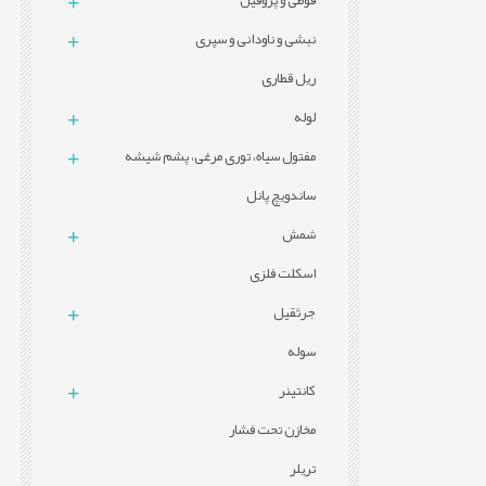
قوطی و پروفيل
نبشی و ناودانی و سپری
ریل قطاری
لوله
مفتول سیاه، توری مرغی، پشم شیشه
ساندویچ پانل
شمش
اسکلت فلزی
جرثقیل
سوله
کانتینر
مخازن تحت فشار
تریلر