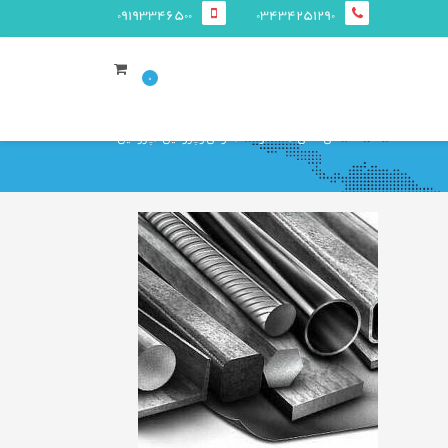
09193346500
03434251290
0
صفحه ی اصلی
محصولات
قوطی و پروفيل
پروفیل