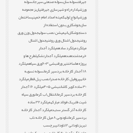
جیرفت
سوله سازی
سوله صنعتی سیرجان
سوله
ورزشی
اداره راه و شهرسازی جیرفت
پاریز مجموعه
ورزشی
انواع لوله
کمیته امداد امام خمینی
ساختمان
سازی
جوشکاری بدون استفاده از
دست
جوشکاری
انیمیشن نصب سوله
جدول وزن ورق
روغنی
جدول اشتال ورق روغنی
جدول اشتال
میلگرد
میلگرد ساده
میلگرد آجدار
خرمدشت
دهنده
میلگرد آجدار
تشکیل
طرح ها و
پروژه ها
ساخت
تیر ورق
نبشی 3×6
ورق سیاه
میلگرد
18 آجدار کارخانه بردسیر کرمان
سوله تسویه
خانه
پروفیل کارخانه صدرا
نصب ریل قطار
میلگرد
30 ساده کویر کاشان
نبشی 5×4
میلگرد 16 آجدار
کارخانه بردسیر کرمان
انتقال اب کرمان
ورق سیاه
شیت فابریک فولاد مبارکه
میلگرد32 ساده
کارخانه آذر گستر سدید
میلگرد آجدار کارخانه
بردسیر کرمان
ناودونی 8 میل کارخانه ناب
تبریز
ناودانی 12
ناودانی
برچسب