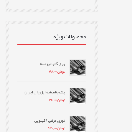
محصولات ویژه
ورق گالوانیزه 50
تومان
48,000
پشم شیشه ایزوران ایران
تومان
1,190,000
توری مرغی 9کیلویی
تومان
620,000