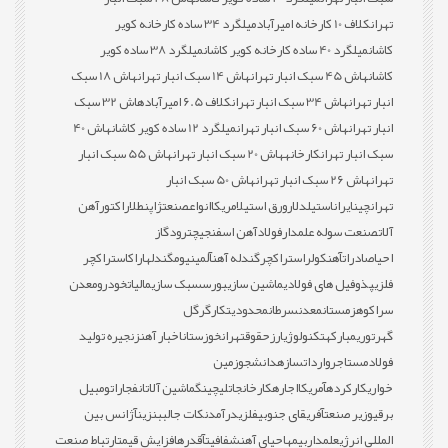
تهران
کلاف 10 کارخانه امیرآباد
میلگرد 34 ساده کارخانه کویر
کاشان
میلگرد 40 ساده کارخانه کویر کاشان
میلگرد 38 ساده کویر
کاشان
هاش 45 سبک انبار تهران
هاش 14 سبک انبار تهران
هاش 18 سبک
انبار تهران
هاش 34 سبک انبار تهران
کلاف 6.5 امیرآباد
هاش 32 سبک
انبار تهران
هاش 60 سبک انبار تهران
میلگرد 12 ساده کویر کاشان
هاش 40
سبک انبار تهران
کارخانه
هاش 20 سبک انبار تهران
هاش 55 سبک انبار
تهران
هاش 26 سبک انبار تهران
هاش 50 سبک انبار
تهران
چین
ایران
استیل
دلار
ورق استیل
امریکا
انواع
صنعت
ژاپن
طلا
راکتور
آهن
آلات
صنعت سوله علمدار
فولاد
آهن اسفنجی
چترود
گاز
احیا
صادرات
آهن
کولر
استراکچر
گندله آهن
آلمینیوم
گندله
اراک
استراکچر
فلزی
پذوفیل های فولادی
ماشین سازی
بورس
سبک سازی
مالیات
خودرو
معدن
سراکوه
زمستان
معدن
سرطان
محدودیت
کارگر
گل
گهر
توری
مبارکه
تکنولوژی
ارز
حقوق
تهران
خوزستان
اخبار آهن
زنجیره تولید
فولاد
مستاجر
واردات
سازه
دانشجو
زمین
خواری
کارکرده
آمریکا
اجاره
کارخانجات
لیچینگ
ماشین آلات
انفجار
اتومبیل
برقی
وزیر صنعت
آفریقای جنوبی
فلزی
درآمد
نکات جالب
بنزین
آژانس بین
المللی انرژی
علمدار
بیمه
احیای آهن
شفافیت
آقدره
افزایش قیمت
ارتباط صنعت