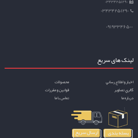
03434251290
03434251290
09193346500
لینک های سریع
اخبار و اطلاع رساني
محصولات
گالري تصاوير
قوانين و مقررات
درباره ما
تماس با ما