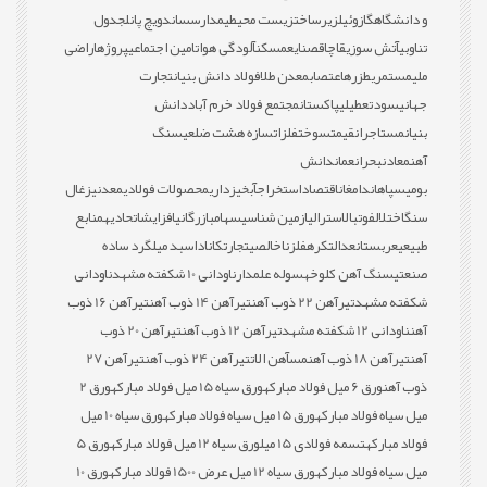
و دانشگاه
گازوئیل
زیرساخت
زیست محیطی
مدارس
ساندویچ پانل
جدول
تناوبی
آتش سوزی
قاچاق
صنایع
مسکن
آلودگی هوا
تامین اجتماعی
پروژه
اراضی
ملی
مستمری
طزره
اعتصاب
معدن طلا
فولاد دانش بنیان
تجارت
جهانی
سود
تعطیلی
پاکستان
مجتمع فولاد خرم آباد
دانش
بنیان
مستاجران
قیمت
سوخت
فلزات
سازه هشت ضلعی
سنگ
آهن
معادن
بحران
عمان
دانش
بومی
سپاهان
دامغان
اقتصاد
استخراج
آبخیزداری
محصولات فولادی
معدنی
زغال
سنگ
اختلال
فوتبال
استرالیا
زمین شناسی
سهام
بازرگانی
افزایش
اتحادیه
منابع
طبیعی
عربستان
عدالت
کره
فلز
ناخالصی
تجارت
کانادا
سبد میلگرد ساده
صنعتی
سنگ آهن کلوخه
سوله علمدار
ناودانی 10 شکفته مشهد
ناودانی
شکفته مشهد
تیرآهن 22 ذوب آهن
تیرآهن 14 ذوب آهن
تیرآهن 16 ذوب
آهن
ناودانی 12 شکفته مشهد
تیرآهن 12 ذوب آهن
تیرآهن 20 ذوب
آهن
تیرآهن 18 ذوب آهن
مس
آهن الات
تیرآهن 24 ذوب آهن
تیرآهن 27
ذوب آهن
ورق 6 میل فولاد مبارکه
ورق سیاه 15 میل فولاد مبارکه
ورق 2
میل سیاه فولاد مبارکه
ورق 15 میل سیاه فولاد مبارکه
ورق سیاه 10 میل
فولاد مبارکه
تسمه فولادی 15 میل
ورق سیاه 12 میل فولاد مبارکه
ورق 5
میل سیاه فولاد مبارکه
ورق سیاه 12 میل عرض 1500 فولاد مبارکه
ورق 10