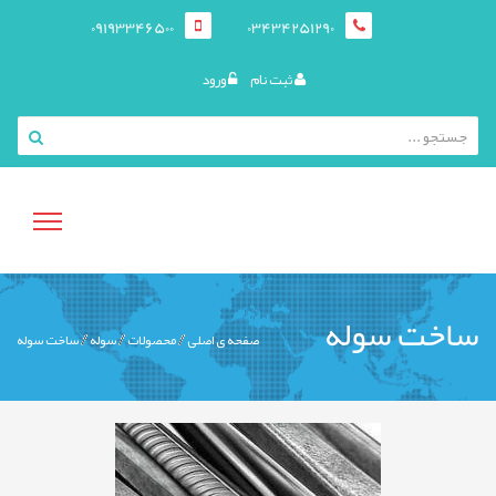
09193346500
03434251290
ثبت نام
ورود
منوی
ساخت سوله
صفحه ی اصلی
محصولات
سوله
ساخت سوله
کاربری