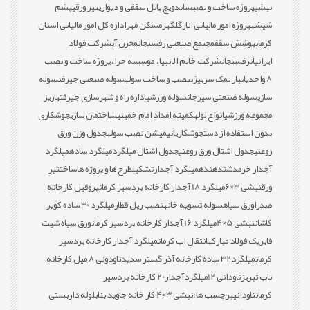
نبشی
پروژه ساخت و نصب
ساندویچ پانل سقفی و دیواری
تیر ورقی
پشم
شیشه
پروژه امور مالیاتی انار
گلگهر
مسکن مهر
اداره کل امور مالیاتی استان
کرمان
پوشش سقف
مجتمع صنعتی رفسنجان
مخزن آب
شرکت فولاد
ایرانیان
رفسنجان
شرکت خاتم الانبیاء موسسه حراء
پروژه ساخت و نصب
8 واحدی
انبار نمک سربیژن
نصب و ساخت سوله
سوله صنعتی جیرفت
سوله
سازی
سوله صنعتی سیرجان
سوله ورزشی
اداره راه و شهرسازی جیرفت
پاریز
مجموعه ورزشی
انواع لوله
کمیته امداد امام خمینی
ساختمان سازی
جوشکاری
بدون استفاده از دست
جوشکاری
انیمیشن نصب سوله
جدول وزن ورق
روغنی
جدول اشتال ورق روغنی
جدول اشتال میلگرد
میلگرد ساده
میلگرد
آجدار خرمدشت
دهنده
میلگرد آجدار
تشکیل
طرح ها و پروژه ها
ساخت
تیر
ورق
نبشی 3×6
میلگرد 18 آجدار کارخانه بردسیر کرمان
پروفیل کارخانه
صدرا
ورق سیاه
سوله تسویه خانه
نصب ریل قطار
میلگرد 30 ساده کویر
کاشان
نبشی 5×4
میلگرد 16 آجدار کارخانه بردسیر کرمان
ورق سیاه شیت
فابریک فولاد مبارکه
انتقال اب کرمان
میلگرد آجدار کارخانه بردسیر
کرمان
میلگرد32 ساده کارخانه آذر گستر سدید
ناودونی 8 میل کارخانه
ناب تبریز
ناودانی 12
میلگردآجدار20 کارخانه بردسیر
کرمان
ناودانی
برچسب ها:
نبشی 3×4 کار خانه جاوید بناب
لوله داربستی