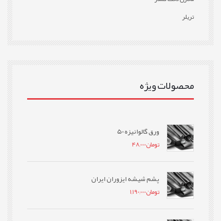
تریلر
محصولات ویژه
ورق گالوانیزه 50
تومان
48,000
پشم شیشه ایزوران ایران
تومان
1,190,000