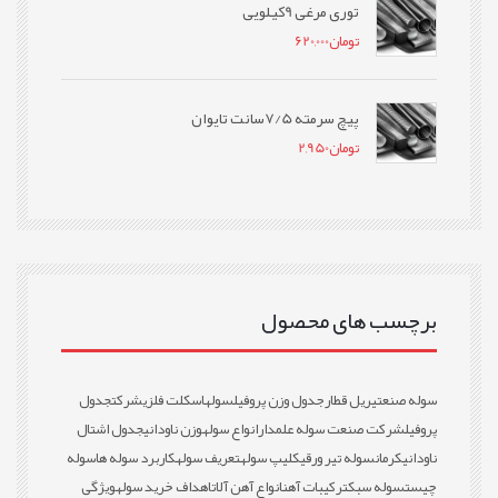
توری مرغی 9کیلویی
تومان
620,000
پیچ سرمته 7/5سانت تایوان
تومان
2,950
برچسب های محصول
سوله صنعتی
ریل قطار
جدول وزن پروفیل
سوله
اسکلت فلزی
شرکت
جدول
پروفیل
شرکت صنعت سوله علمدار
انواع سوله
وزن ناودانی
جدول اشتال
ناودانی
کرمان
سوله تیر ورقی
کلیپ سوله
تعریف سوله
کاربرد سوله ها
سوله
چیست
سوله سبک
ترکیبات آهن
انواع آهن آلات
اهداف خرید سوله
ویژگی