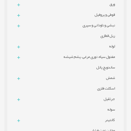
ورق
قوطی و پروفيل
نبشی و ناودانی و سپری
ریل قطاری
لوله
مفتول سیاه، توری مرغی، پشم شیشه
ساندویچ پانل
شمش
اسکلت فلزی
جرثقیل
سوله
کانتینر
مخازن تحت فشار