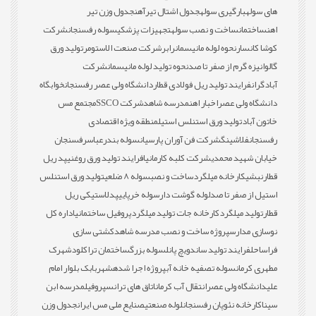
های سوله
بارگیری سوله
جدول اشتال تیرآهن
جدول وزن تیر
اهن
ساختمان
ساخت و نصب سوله
تجهیزات پزشکی
سوله رفسنجان
شرکت
کوشا کانسار
نحوه لوله مانیسمان
رابر
شرکت صنعت الاستومر
تولید ورق
گالوانیزه گرم از صفر تا صد
نحوه تولید لوله مانیسمان
شرکت
آبادگران
فرایند تولید ریل فولادی قطار
دانشگاه ولی عصر رفسنجان
خوابگاه
دانشگاه ولی عصر
اخبار اهن
مدرسه شاهد
شرکت SSCO
مجتمع مس
خاتون آباد
تولید ورق استنلس استیل
منطقه ویژه اقتصادی
رفسنجان
فلاشینگ
شرکت فن آوران پارسیان
سوله بندرعباس
رفسنجان
خیابان شهید محمدی
شرکت کلبه کارمانیا
فرایند تولید ورق روغنی
پد ریل
قطار
نبشی
کارخانه میلگرد
ساخت و نصب
سوله 8 ضلعی
تولید ورق استنلس
استیل از صفر تا صد
لوله گوشت دار
سوله خرپایی
پدلاستیکی ریل
قطار
تولید میلگرد
کارخانه جات تولید میلگرد
پروفیل ساختمانی
اداره کل
نوسازی مدارس
پروژه ساخت و نصب مدرسه شاهد
کشتی سازی
فراساحل
فرایند تولید ساندویچ پانل
سوله بزرگ
ساختمان تراکلود
شهرک
مطهری کرمان
سوله تصفیه خانه آب
پروژه اجرا شده
شهربابک بلوار امام
علی
دانشگاه ولی عصر
انتقال آب کرمان
اتاق های ترانس
پروفیل
مدرسه ابن
سینا
کارخانه نئوپان رفسنجان
لوله صنعتی
صنایع ملی مس ایران
جدول وزن