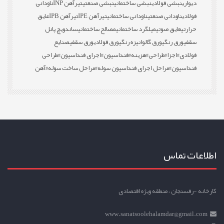
دیواری
نبشی فولادی
نبشی ساختمانی
نبشی صنعتی
تیرآهن INP
ناودانی
فولادی
ناودانی صنعتی
ناودانی ساختمانی
تیرآهن IPE
تیرآهن IPB
عایق
حرارتی
عایق صوتی
میلگرد ساختمانی
مصالح ساختمانی
ساندویچ پانل
سقفی
ورق رنگی
ورق گالوانیزه رنگی
ورق فولادی
ورق سقفی
صنایع
فولادی
#اجزا
#طراحی
#هزینه
#فنداسیون
#اجرای فنداسیون
#طراحی
فنداسیون
#مراحل اجرای فنداسیون سوله
#مراحل ساخت سوله
#آهن
اطلاعات تماس
کارخانه -رفسنجان ، منطقه ویژه اقتصادی
www.sanatsoolehalamdar@gmail.com