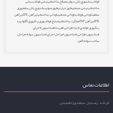
فولادی
ساندویچ پانل دیواری
مصالح ساختمانی
نبشی فولادی
نبشی
ساختمانی
نبشی صنعتی
عایق حرارتی
عایق صوتی
ساندویچ پانل سقفی
ورق
سقفی
ناودانی فولادی
ناودانی صنعتی
ناودانی ساختمانی
تیرآهن IPE
تیرآهن
IPB
تیرآهن INP
میلگرد ساختمانی
صنایع فولادی
ورق رنگی
ورق گالوانیزه
رنگی
ورق فولادی
#اجزا
#طراحی
#هزینه
#فنداسیون
#اجرای
فنداسیون
#طراحی فنداسیون
#مراحل اجرای فنداسیون سوله
#مراحل
ساخت سوله
#آهن
اطلاعات تماس
کارخانه -رفسنجان ، منطقه ویژه اقتصادی