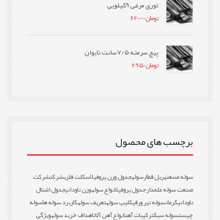
توری مرغی 9کیلویی
تومان
620,000
پیچ سرمته 7/5سانت تایوان
تومان
2,950
برچسب های محصول
سوله صنعتی
ریل قطار
سوله
جدول وزن پروفیل
اسکلت فلزی
شرکت
شرکت
صنعت سوله علمدار
جدول پروفیل
انواع سوله
وزن ناودانی
جدول اشتال
ناودانی
کرمان
سوله تیر ورقی
کلیپ سوله
تعریف سوله
کاربرد سوله ها
سوله
چیست
سوله سبک
ترکیبات آهن
انواع آهن آلات
اهداف خرید سوله
ویژگی