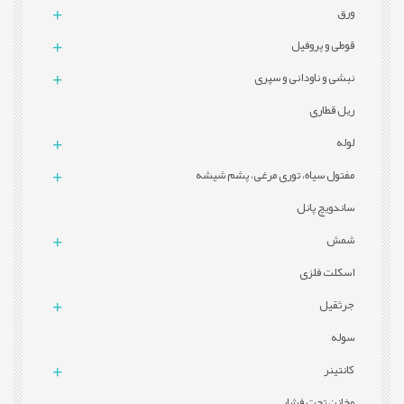
ورق
قوطی و پروفيل
نبشی و ناودانی و سپری
ریل قطاری
لوله
مفتول سیاه، توری مرغی، پشم شیشه
ساندویچ پانل
شمش
اسکلت فلزی
جرثقیل
سوله
کانتینر
مخازن تحت فشار