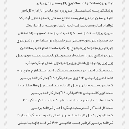
نبشی
پروژه ساخت و نصب
ساندویچ پانل سقفی و دیواری
تیر
ورقی
گلگهر
پشم شیشه
مسکن مهر
پروژه امور مالیاتی انار
اداره کل امور
مالیاتی استان کرمان
پوشش سقف
مجتمع صنعتی رفسنجان
مخزن آب
شرکت
فولاد ایرانیان
رفسنجان
شرکت خاتم الانبیاء موسسه حراء
انبار نمک
سربیژن
پروژه ساخت و نصب 8 واحدی
نصب و ساخت سوله
سوله صنعتی
جیرفت
سوله سازی
سوله صنعتی سیرجان
سوله ورزشی
اداره راه و شهرسازی
جیرفت
پاریز مجموعه ورزشی
انواع لوله
کمیته امداد امام خمینی
ساختمان
سازی
جوشکاری بدون استفاده از دست
جوشکاری
انیمیشن نصب سوله
جدول
وزن ورق روغنی
جدول اشتال ورق روغنی
جدول اشتال میلگرد
میلگرد
ساده
میلگرد آجدار خرمدشت
دهنده
میلگرد آجدار
تشکیل
طرح ها و پروژه
ها
ساخت
تیر ورق
نبشی 3×6
ورق سیاه
میلگرد 18 آجدار کارخانه بردسیر
کرمان
سوله تسویه خانه
پروفیل کارخانه صدرا
نصب ریل قطار
میلگرد 30
ساده کویر کاشان
نبشی 5×4
میلگرد 16 آجدار کارخانه بردسیر
کرمان
انتقال اب کرمان
ورق سیاه شیت فابریک فولاد مبارکه
میلگرد32
ساده کارخانه آذر گستر سدید
میلگرد آجدار کارخانه بردسیر
کرمان
ناودونی 8 میل کارخانه ناب تبریز
ناودانی 12
ناودانی
میلگردآجدار20
کارخانه بردسیر کرمان
برچسب ها:
نبشی 3×4 کار خانه جاوید بناب
نبشی