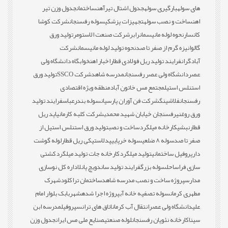
های سوله
بارگیری سوله
جدول اشتال تیرآهن
ساختمان
جدول وزن تیر
اهن
ساخت و نصب سوله
تجهیزات پزشکی
سوله رفسنجان
شرکت کوشا
کانسار
نحوه لوله مانیسمان
رابر
شرکت صنعت الاستومر
تولید ورق
گالوانیزه گرم از صفر تا صد
نحوه تولید لوله مانیسمان
شرکت
آبادگران
فرایند تولید ریل فولادی قطار
اخبار اهن
خوابگاه دانشگاه ولی
عصر
دانشگاه ولی عصر رفسنجان
مدرسه شاهد
شرکت SSCO
تولید ورق
استنلس استیل
مجتمع مس خاتون آباد
منطقه ویژه اقتصادی
رفسنجان
فلاشینگ
شرکت فن آوران پارسیان
سوله بندرعباس
فرایند تولید
ورق روغنی
رفسنجان خیابان شهید محمدی
شرکت کلبه کارمانیا
پد ریل
قطار
نبشی
کارخانه میلگرد
ساخت و نصب
تولید ورق استنلس استیل از
صفر تا صد
سوله 8 ضلعی
سوله خرپایی
پدلاستیکی ریل قطار
لوله گوشت
دار
پروفیل ساختمانی
تولید میلگرد
کارخانه جات تولید میلگرد
کشتی
سازی فراساحل
سوله بزرگ
فرایند تولید ساندویچ پانل
اداره کل نوسازی
مدارس
پروژه ساخت و نصب مدرسه شاهد
ساختمان تراکلود
شهرک
مطهری کرمان
سوله تصفیه خانه آب
پروژه اجرا شده
شهربابک بلوار امام
علی
دانشگاه ولی عصر
انتقال آب کرمان
اتاق های ترانس
پروفیل
مدرسه ابن
سینا
کارخانه نئوپان رفسنجان
لوله صنعتی
صنایع ملی مس ایران
جدول وزن