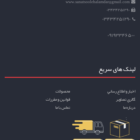
www.sanatsoolehalamdar@gmail.com
03434251290
03434251290
09193346500
لینک های سریع
اخبار و اطلاع رساني
محصولات
گالري تصاوير
قوانين و مقررات
درباره ما
تماس با ما