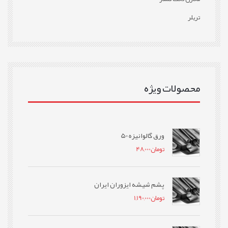
تریلر
محصولات ویژه
ورق گالوانیزه 50
تومان
48,000
پشم شیشه ایزوران ایران
تومان
1,190,000