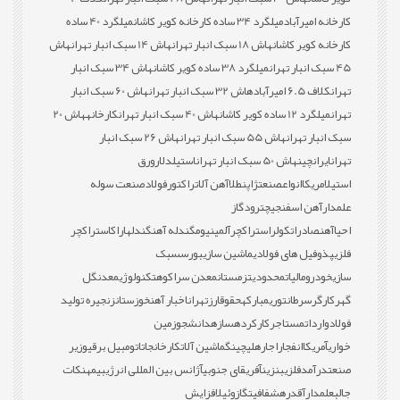
کارخانه امیرآباد
میلگرد 34 ساده کارخانه کویر کاشان
میلگرد 40 ساده
کارخانه کویر کاشان
هاش 18 سبک انبار تهران
هاش 14 سبک انبار تهران
هاش
45 سبک انبار تهران
میلگرد 38 ساده کویر کاشان
هاش 34 سبک انبار
تهران
کلاف 6.5 امیرآباد
هاش 32 سبک انبار تهران
هاش 60 سبک انبار
تهران
میلگرد 12 ساده کویر کاشان
هاش 40 سبک انبار تهران
کارخانه
هاش 20
سبک انبار تهران
هاش 55 سبک انبار تهران
هاش 26 سبک انبار
تهران
ایران
چین
هاش 50 سبک انبار تهران
استیل
دلار
ورق
استیل
امریکا
انواع
صنعت
ژاپن
طلا
آهن آلات
راکتور
فولاد
صنعت سوله
علمدار
آهن اسفنجی
چترود
گاز
احیا
آهن
صادرات
کولر
استراکچر
آلمینیوم
گندله آهن
گندله
اراک
استراکچر
فلزی
پذوفیل های فولادی
ماشین سازی
بورس
سبک
سازی
خودرو
مالیات
محدودیت
زمستان
معدن سراکوه
تکنولوژی
معدن
گل
گهر
کارگر
سرطان
توری
مبارکه
حقوق
ارز
تهران
اخبار آهن
خوزستان
زنجیره تولید
فولاد
واردات
مستاجر
کارکرده
سازه
دانشجو
زمین
خواری
آمریکا
انفجار
اجاره
لیچینگ
ماشین آلات
کارخانجات
اتومبیل برقی
وزیر
صنعت
درآمد
فلزی
بنزین
آفریقای جنوبی
آژانس بین المللی انرژی
بیمه
نکات
جالب
علمدار
آقدره
شفافیت
گازوئیل
افزایش