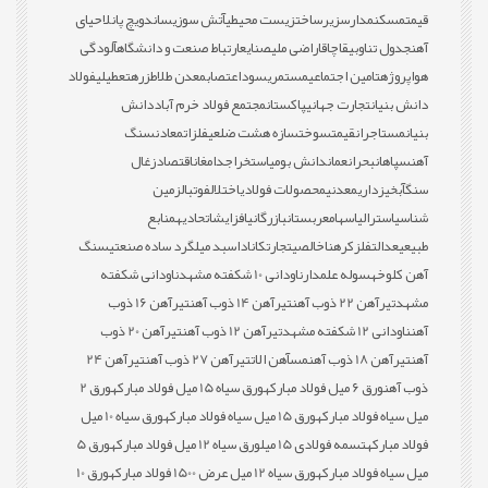
قیمت
مسکن
مدارس
زیرساخت
زیست محیطی
آتش سوزی
ساندویچ پانل
احیای
آهن
جدول تناوبی
قاچاق
اراضی ملی
صنایع
ارتباط صنعت و دانشگاه
آلودگی
هوا
پروژه
تامین اجتماعی
مستمری
سود
اعتصاب
معدن طلا
طزره
تعطیلی
فولاد
دانش بنیان
تجارت جهانی
پاکستان
مجتمع فولاد خرم آباد
دانش
بنیان
مستاجران
قیمت
سوخت
سازه هشت ضلعی
فلزات
معادن
سنگ
آهن
سپاهان
بحران
عمان
دانش بومی
استخراج
دامغان
اقتصاد
زغال
سنگ
آبخیزداری
معدنی
محصولات فولادی
اختلال
فوتبال
زمین
شناسی
استرالیا
سهام
عربستان
بازرگانی
افزایش
اتحادیه
منابع
طبیعی
عدالت
فلز
کره
ناخالصی
تجارت
کانادا
سبد میلگرد ساده صنعتی
سنگ
آهن کلوخه
سوله علمدار
ناودانی 10 شکفته مشهد
ناودانی شکفته
مشهد
تیرآهن 22 ذوب آهن
تیرآهن 14 ذوب آهن
تیرآهن 16 ذوب
آهن
ناودانی 12 شکفته مشهد
تیرآهن 12 ذوب آهن
تیرآهن 20 ذوب
آهن
تیرآهن 18 ذوب آهن
مس
آهن الات
تیرآهن 27 ذوب آهن
تیرآهن 24
ذوب آهن
ورق 6 میل فولاد مبارکه
ورق سیاه 15 میل فولاد مبارکه
ورق 2
میل سیاه فولاد مبارکه
ورق 15 میل سیاه فولاد مبارکه
ورق سیاه 10 میل
فولاد مبارکه
تسمه فولادی 15 میل
ورق سیاه 12 میل فولاد مبارکه
ورق 5
میل سیاه فولاد مبارکه
ورق سیاه 12 میل عرض 1500 فولاد مبارکه
ورق 10