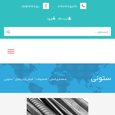
09193346500
03434251290
ثبت نام
ورود
منوی
ستونی
صفحه ی اصلی
محصولات
قوطی و پروفيل
ستونی
کاربری