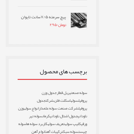
پیچ سرمته 7/5سانت تایوان
تومان
2,950
برچسب های محصول
سوله صنعتی
ریل قطار
جدول وزن
پروفیل
سوله
اسکلت فلزی
شرکت
جدول
پروفیل
شرکت صنعت سوله علمدار
انواع سوله
وزن
ناودانی
جدول اشتال ناودانی
کرمان
سوله تیر
ورقی
کلیپ سوله
تعریف سوله
کاربرد سوله ها
سوله
چیست
سوله سبک
ترکیبات آهن
انواع آهن