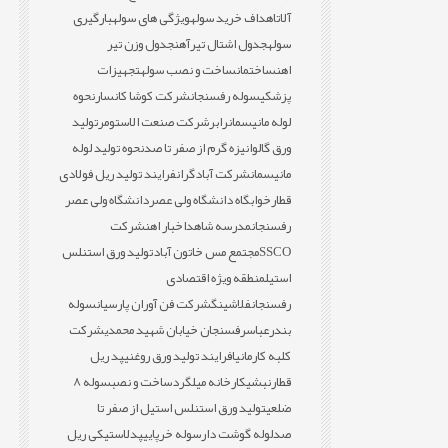
آلات
اهداف خرید سوله
ویژگی های سوله
بارگیری
سوله
جدول اشتال تیرآهن
جدول وزن تیر
اهن
ساختمان
ساخت و نصب سوله
تجهیزات
پزشکی
سوله رفسنجان
شرکت کوشا کانسار
نحوه
لوله مانیسمان
رابر
شرکت صنعت الاستومر
تولید
ورق گالوانیزه گرم از صفر تا صد
نحوه تولید لوله
مانیسمان
شرکت آبادگران
فرایند تولید ریل فولادی
قطار
خوابگاه دانشگاه ولی عصر
دانشگاه ولی عصر
رفسنجان
مدرسه شاهد
اخبار اهن
شرکت
SSCO
مجتمع مس خاتون آباد
تولید ورق استنلس
استیل
منطقه ویژه اقتصادی
رفسنجان
فلاشینگ
شرکت فن آوران پارسیان
سوله
بندرعباس
رفسنجان خیابان شهید محمدی
شرکت
کلبه کارمانیا
فرایند تولید ورق روغنی
پد ریل
قطار
نبشی
کارخانه میلگرد
ساخت و نصب
سوله 8
ضلعی
تولید ورق استنلس استیل از صفر تا
صد
لوله گوشت دار
سوله خرپایی
پدلاستیکی ریل