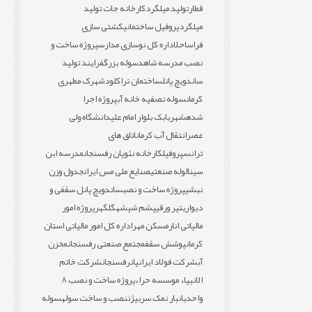
قطار
تولید میلگرد
کارخانه جات تولید
میلگرد
پروفیل ساختمانی
کشتی سازی
فراساحل
اداره کل نوسازی مدارس
پروژه ساخت و
نصب مدرسه شاهد
سوله بزرگ
فرایند تولید
ساندویچ پانل
ساختمان تراکلود
شهرک مطهری
کرمان
سوله تصفیه خانه آب
پروژه اجرا
شده
شهربابک بلوار امام علی
دانشگاه ولی
عصر
انتقال آب کرمان
اتاق های
ترانس
پروفیل
کارخانه نئوپان رفسنجان
مدرسه ابن
سینا
لوله صنعتی
صنایع ملی مس ایران
جدول وزن
نبشی
پروژه ساخت و نصب
ساندویچ پانل سقفی و
دیواری
تیر ورقی
پشم شیشه
گلگهر
پروژه امور
مالیاتی انار
مسکن مهر
اداره کل امور مالیاتی استان
کرمان
پوشش سقف
مجتمع صنعتی رفسنجان
مخزن
آب
شرکت فولاد ایرانیان
رفسنجان
شرکت خاتم
الانبیاء موسسه حراء
پروژه ساخت و نصب 8
واحدی
انبار نمک سربیژن
نصب و ساخت سوله
سوله