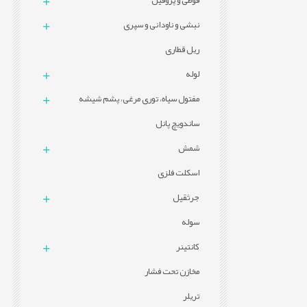
قوطی و پروفيل
نبشی و ناودانی و سپری
ریل قطاری
لوله
مفتول سیاه، توری مرغی، پشم شیشه
ساندویچ پانل
شمش
اسکلت فلزی
جرثقیل
سوله
کانتینر
مخازن تحت فشار
تریلر