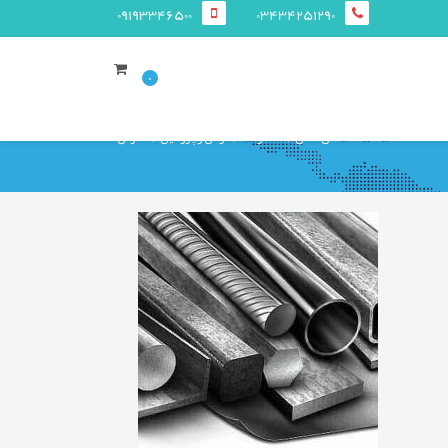
09193346500
03434251290
0
صفحه ی اصلی
محصولات
قوطی و پروفيل
ستونی