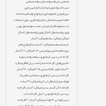
صنعتی جیرفت
سوله سازی
سوله صنعتی
سیرجان
سوله ورزشی
اداره راه و شهرسازی
جیرفت
پاریز مجموعه ورزشی
انواع لوله
کمیته امداد
امام خمینی
ساختمان سازی
جوشکاری بدون استفاده
از دست
جوشکاری
انیمیشن نصب سوله
جدول وزن
ورق روغنی
جدول اشتال ورق روغنی
جدول اشتال
میلگرد
میلگرد ساده
میلگرد آجدار
خرمدشت
دهنده
میلگرد آجدار
تشکیل
طرح ها و
پروژه ها
ساخت
تیر ورق
نبشی 3×6
میلگرد 18 آجدار
کارخانه بردسیر کرمان
ورق سیاه
سوله تسویه
خانه
پروفیل کارخانه صدرا
نصب ریل قطار
میلگرد
30 ساده کویر کاشان
نبشی 5×4
میلگرد 16 آجدار
کارخانه بردسیر کرمان
ورق سیاه شیت فابریک
فولاد مبارکه
انتقال اب کرمان
میلگرد32 ساده
کارخانه آذر گستر سدید
میلگرد آجدار کارخانه
بردسیر کرمان
ناودونی 8 میل کارخانه ناب
تبریز
ناودانی 12
ناودانی
میلگردآجدار20 کارخانه