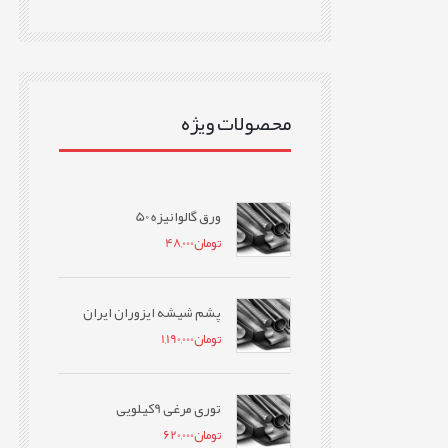
محصولات ویژه
ورق گالوانیزه 50
تومان
48,000
پشم شیشه ایزوران ایران
تومان
1,190,000
توری مرغی 9کیلویی
تومان
620,000