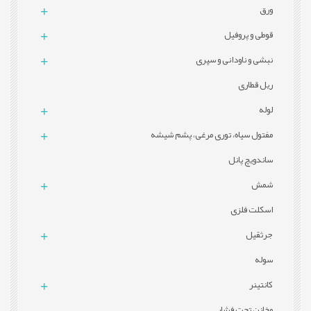
ورق
قوطی و پروفيل
نبشی و ناودانی و سپری
ریل قطاری
لوله
مفتول سیاه، توری مرغی، پشم شیشه
ساندویچ پانل
شمش
اسکلت فلزی
جرثقیل
سوله
کانتینر
مخازن تحت فشار