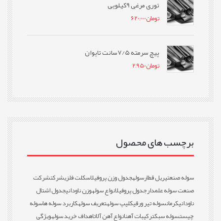
توری مرغی 9کیلویی
تومان
620,000
پیچ سرمته 7/5سانت تایوان
تومان
2,950
برچسب های محصول
سوله صنعتی
ریل قطار
سوله
جدول وزن پروفیل
اسکلت فلزی
شرکت
شرکت
صنعت سوله علمدار
جدول پروفیل
انواع سوله
وزن ناودانی
جدول اشتال
ناودانی
کرمان
سوله تیر ورقی
کلیپ سوله
تعریف سوله
کاربرد سوله ها
سوله
چیست
سوله سبک
ترکیبات آهن
انواع آهن آلات
اهداف خرید سوله
ویژگی