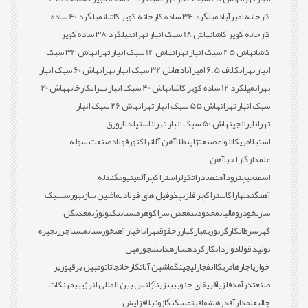
کارخانه امیرآباد
میلگرد 34 ساده کارخانه کویر کاشان
میلگرد 40 ساده
کارخانه کویر کاشان
هاش 18 سبک انبار تهران
میلگرد 38 ساده کویر
کاشان
هاش 45 سبک انبار تهران
هاش 14 سبک انبار تهران
هاش 34 سبک
انبار تهران
کلاف 6.5 امیرآباد
هاش 32 سبک انبار تهران
هاش 60 سبک انبار
تهران
میلگرد 12 ساده کویر کاشان
هاش 40 سبک انبار تهران
کارخانه
هاش 20
سبک انبار تهران
هاش 55 سبک انبار تهران
هاش 26 سبک انبار
تهران
ایران
چین
هاش 50 سبک انبار تهران
استیل
دلار
ورق
استیل
امریکا
انواع
صنعت
ژاپن
طلا
آهن آلات
راکتور
فولاد
صنعت سوله
علمدار
گاز احیا
آهن
اسفنجی
چترود
آهن
صادرات
کولر
استراکچر
آلمینیوم
گندله
آهن
گندله
اراک
استراکچر فلزی
پذوفیل های فولادی
ماشین سازی
بورس
سبک
سازی
خودرو
مالیات
محدودیت
معدن سراکوه
زمستان
تکنولوژی
معدن
گل
گهر
سرطان
کارگر
توری
مبارکه
ارز
حقوق
تهران
اخبار آهن
خوزستان
مستاجر
زنجیره
تولید فولاد
واردات
کارکرده
سازه
دانشجو
زمین
خواری
اجاره
آمریکا
انفجار
لیچینگ
ماشین آلات
کارخانجات
اتومبیل برقی
وزیر
صنعت
درآمد
فلزی
آفریقای جنوبی
بنزین
آژانس بین المللی انرژی
بیمه
نکات
جالب
علمدار
آقدره
شفافیت
مسکن
گازوئیل
افزایش