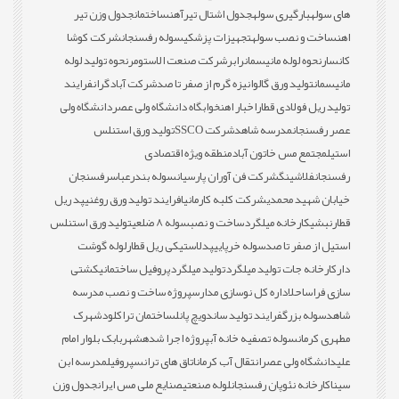
های سوله
بارگیری سوله
جدول اشتال تیرآهن
ساختمان
جدول وزن تیر
اهن
ساخت و نصب سوله
تجهیزات پزشکی
سوله رفسنجان
شرکت کوشا
کانسار
نحوه لوله مانیسمان
رابر
شرکت صنعت الاستومر
نحوه تولید لوله
مانیسمان
تولید ورق گالوانیزه گرم از صفر تا صد
شرکت آبادگران
فرایند
تولید ریل فولادی قطار
اخبار اهن
خوابگاه دانشگاه ولی عصر
دانشگاه ولی
عصر رفسنجان
مدرسه شاهد
شرکت SSCO
تولید ورق استنلس
استیل
مجتمع مس خاتون آباد
منطقه ویژه اقتصادی
رفسنجان
فلاشینگ
شرکت فن آوران پارسیان
سوله بندرعباس
رفسنجان
خیابان شهید محمدی
شرکت کلبه کارمانیا
فرایند تولید ورق روغنی
پد ریل
قطار
نبشی
کارخانه میلگرد
ساخت و نصب
سوله 8 ضلعی
تولید ورق استنلس
استیل از صفر تا صد
سوله خرپایی
پدلاستیکی ریل قطار
لوله گوشت
دار
کارخانه جات تولید میلگرد
تولید میلگرد
پروفیل ساختمانی
کشتی
سازی فراساحل
اداره کل نوسازی مدارس
پروژه ساخت و نصب مدرسه
شاهد
سوله بزرگ
فرایند تولید ساندویچ پانل
ساختمان تراکلود
شهرک
مطهری کرمان
سوله تصفیه خانه آب
پروژه اجرا شده
شهربابک بلوار امام
علی
دانشگاه ولی عصر
انتقال آب کرمان
اتاق های ترانس
پروفیل
مدرسه ابن
سینا
کارخانه نئوپان رفسنجان
لوله صنعتی
صنایع ملی مس ایران
جدول وزن