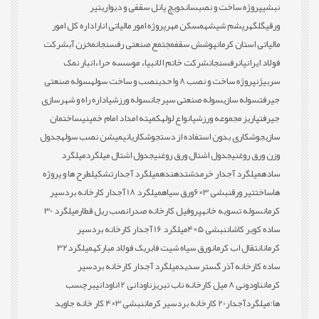
نبشی
پروژه ساخت و نصب
ساندویچ پانل سقفی و دیواری
تیر
ورقی
گلگهر
پشم شیشه
مسکن مهر
پروژه امور مالیاتی انار
اداره کل امور
مالیاتی استان کرمان
پوشش سقف
مجتمع صنعتی رفسنجان
مخزن آب
شرکت
فولاد ایرانیان
رفسنجان
شرکت خاتم الانبیاء موسسه حراء
انبار نمک
سربیژن
پروژه ساخت و نصب 8 واحدی
نصب و ساخت سوله
سوله صنعتی
جیرفت
سوله سازی
سوله صنعتی سیرجان
سوله ورزشی
اداره راه و شهرسازی
جیرفت
پاریز مجموعه ورزشی
انواع لوله
کمیته امداد امام خمینی
ساختمان
سازی
جوشکاری بدون استفاده از دست
جوشکاری
انیمیشن نصب سوله
جدول
وزن ورق روغنی
جدول اشتال ورق روغنی
جدول اشتال میلگرد
میلگرد
ساده
میلگرد آجدار خرمدشت
دهنده
میلگرد آجدار
تشکیل
طرح ها و پروژه
ها
ساخت
تیر ورق
نبشی 3×6
ورق سیاه
میلگرد 18 آجدار کارخانه بردسیر
کرمان
سوله تسویه خانه
پروفیل کارخانه صدرا
نصب ریل قطار
میلگرد 30
ساده کویر کاشان
نبشی 5×4
میلگرد 16 آجدار کارخانه بردسیر
کرمان
انتقال اب کرمان
ورق سیاه شیت فابریک فولاد مبارکه
میلگرد32
ساده کارخانه آذر گستر سدید
میلگرد آجدار کارخانه بردسیر
کرمان
ناودونی 8 میل کارخانه ناب تبریز
ناودانی 12
ناودانی
برچسب
ها:
میلگردآجدار20 کارخانه بردسیر کرمان
نبشی 3×4 کار خانه جاوید