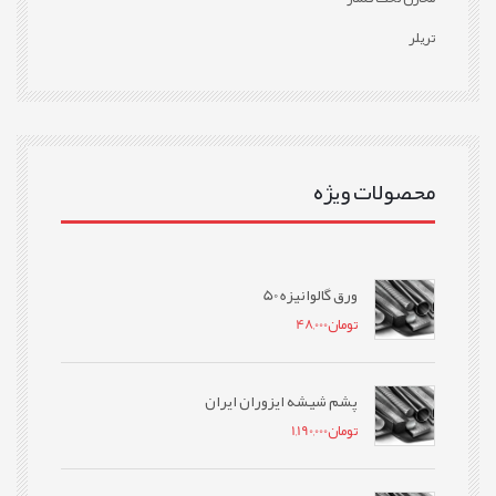
تریلر
محصولات ویژه
ورق گالوانیزه 50
تومان
48,000
پشم شیشه ایزوران ایران
تومان
1,190,000