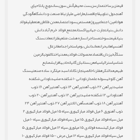
قیمت
زیرساخت
مدارس
زیست محیطی
آتش سوزی
ساندویچ پانل
احیای
آهن
جدول تناوبی
قاچاق
صنایع
اراضی ملی
ارتباط صنعت و دانشگاه
آلودگی
هوا
تامین اجتماعی
پروژه
مستمری
سود
اعتصاب
معدن طلا
طزره
تعطیلی
فولاد
دانش بنیان
تجارت جهانی
پاکستان
مجتمع فولاد خرم آباد
دانش
بنیان
قیمت
سوخت
مستاجران
سازه هشت ضلعی
فلزات
معادن
سنگ
آهن
سپاهان
بحران
عمان
دانش بومی
استخراج
دامغان
زغال
سنگ
آبخیزداری
اقتصاد
محصولات فولادی
معدنی
اختلال
فوتبال
زمین
شناسی
استرالیا
سهام
عربستان
بازرگانی
اتحادیه
افزایش
منابع
طبیعی
عدالت
کره
فلز
ناخالصی
تجارت
کانادا
سبد میلگرد ساده صنعتی
سنگ
آهن کلوخه
سوله علمدار
ناودانی 10 شکفته مشهد
ناودانی شکفته
مشهد
تیرآهن 22 ذوب آهن
تیرآهن 14 ذوب آهن
تیرآهن 16 ذوب
آهن
ناودانی 12 شکفته مشهد
تیرآهن 12 ذوب آهن
تیرآهن 20 ذوب
آهن
تیرآهن 18 ذوب آهن
مس
آهن الات
تیرآهن 27 ذوب آهن
تیرآهن 24
ذوب آهن
ورق 6 میل فولاد مبارکه
ورق سیاه 15 میل فولاد مبارکه
ورق 2
میل سیاه فولاد مبارکه
ورق 15 میل سیاه فولاد مبارکه
ورق سیاه 10 میل
فولاد مبارکه
تسمه فولادی 15 میل
ورق سیاه 12 میل فولاد مبارکه
ورق 5
میل سیاه فولاد مبارکه
ورق سیاه 12 میل عرض 1500 فولاد مبارکه
ورق 10