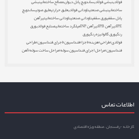
فولادی
نبشی فولادی
ساندویچ پانل دیواری
مصالح ساختمانی
نبشی
ساختمانی
نبشی صنعتی
ناودانی فولادی
عایق حرارتی
عایق صوتی
ساندویچ
پانل سقفی
ورق سقفی
ناودانی صنعتی
ناودانی ساختمانی
تیرآهن
IPE
تیرآهن IPB
تیرآهن INP
میلگرد ساختمانی
صنایع فولادی
ورق
رنگی
ورق گالوانیزه رنگی
ورق
فولادی
#طراحی
#هزینه
#اجزا
#فنداسیون
#اجرای فنداسیون
#طراحی
فنداسیون
#مراحل اجرای فنداسیون سوله
#مراحل ساخت سوله
#آهن
اطلاعات تماس
کارخانه -رفسنجان ، منطقه ویژه اقتصادی