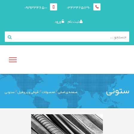
09193346500
03434251290
ثبت نام
ورود
منوی
ستونی
صفحه ی اصلی
محصولات
قوطی و پروفيل
ستونی
کاربری