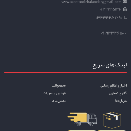
www.sanatsoolehalamdar@gmail.com
03434251290
03434251290
09193346500
لینک های سریع
اخبار و اطلاع رساني
محصولات
گالري تصاوير
قوانين و مقررات
درباره ما
تماس با ما