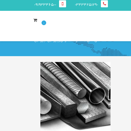
09193346500
03434251290
0
صفحه ی اصلی
محصولات
قوطی و پروفيل
پروفیل