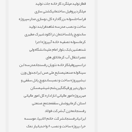
قطار
تولید میلگرد
کارخانه جات تولید
میلگرد
پروفیل ساختمانی
کشتی سازی
فراساحل
سوله بزرگ
اداره کل نوسازی مدارس
پروژه
ساخت و نصب مدرسه شاهد
فرایند تولید
ساندویچ پانل
ساختمان تراکلود
شهرک مطهری
کرمان
سوله تصفیه خانه آب
پروژه اجرا
شده
شهربابک بلوار امام علی
دانشگاه ولی
عصر
انتقال آب کرمان
اتاق های
ترانس
پروفیل
کارخانه نئوپان رفسنجان
مدرسه ابن
سینا
لوله صنعتی
صنایع ملی مس ایران
جدول وزن
نبشی
پروژه ساخت و نصب
ساندویچ پانل سقفی و
دیواری
تیر ورقی
گلگهر
پشم شیشه
مسکن
مهر
پروژه امور مالیاتی انار
اداره کل امور مالیاتی
استان کرمان
پوشش سقف
مجتمع صنعتی
رفسنجان
مخزن آب
شرکت فولاد
ایرانیان
رفسنجان
شرکت خاتم الانبیاء موسسه
حراء
پروژه ساخت و نصب 8 واحدی
انبار نمک