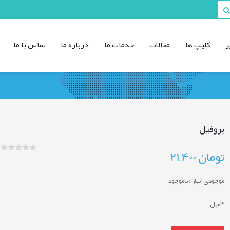
ر
کليپ ها
مقالات
خدمات ما
درباره ما
تماس با ما
پروفیل
تومان
21,400
موجودی انبار :
ناموجود
3میل