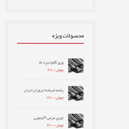
محصولات ویژه
ورق گالوانیزه 50
تومان
48,000
پشم شیشه ایزوران ایران
تومان
1,190,000
توری مرغی 9کیلویی
تومان
620,000