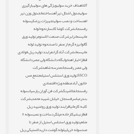
آلات
اهداف خرید سوله
ویژگی های سوله
بارگیری
سوله
جدول اشتال تیرآهن
ساختمان
جدول وزن تیر
اهن
ساخت و نصب سوله
تجهیزات پزشکی
سوله
رفسنجان
شرکت کوشا کانسار
نحوه لوله
مانیسمان
رابر
شرکت صنعت الاستومر
تولید ورق
گالوانیزه گرم از صفر تا صد
نحوه تولید لوله
مانیسمان
شرکت آبادگران
فرایند تولید ریل فولادی
قطار
اخبار اهن
خوابگاه دانشگاه ولی عصر
دانشگاه
ولی عصر رفسنجان
مدرسه شاهد
شرکت
SSCO
تولید ورق استنلس استیل
مجتمع مس
خاتون آباد
منطقه ویژه اقتصادی
رفسنجان
فلاشینگ
شرکت فن آوران پارسیان
سوله
بندرعباس
رفسنجان خیابان شهید محمدی
شرکت
کلبه کارمانیا
فرایند تولید ورق روغنی
پد ریل
قطار
نبشی
کارخانه میلگرد
ساخت و نصب
سوله 8
ضلعی
تولید ورق استنلس استیل از صفر تا
صد
سوله خرپایی
لوله گوشت دار
پدلاستیکی ریل