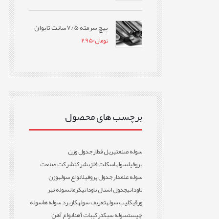
پیچ سرمته 7/5سانت تایوان
تومان
2,950
برچسب های محصول
سوله صنعتی
ریل قطار
جدول وزن
پروفیل
سوله
اسکلت فلزی
شرکت
شرکت صنعت
سوله علمدار
جدول پروفیل
انواع سوله
وزن
ناودانی
جدول اشتال ناودانی
کرمان
سوله تیر
ورقی
کلیپ سوله
تعریف سوله
کاربرد سوله ها
سوله
چیست
سوله سبک
ترکیبات آهن
انواع آهن