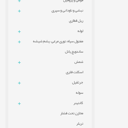
قوطی و پروفيل
نبشی و ناودانی و سپری
ریل قطاری
لوله
مفتول سیاه، توری مرغی، پشم شیشه
ساندویچ پانل
شمش
اسکلت فلزی
جرثقیل
سوله
کانتینر
مخازن تحت فشار
تریلر