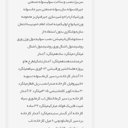
سربیژن
نصب و ساخت سوله
سوله صنعتی
جیرفت
سوله سازی
سوله صنعتی سیرجان
سوله
ورزشی
اداره راه و شهرسازی جیرفت
پاریز مجموعه
ورزشی
انواع لوله
کمیته امداد امام خمینی
ساختمان
سازی
جوشکاری بدون استفاده از
دست
جوشکاری
انیمیشن نصب سوله
جدول وزن ورق
روغنی
جدول اشتال ورق روغنی
جدول اشتال
میلگرد
میلگرد ساده
میلگرد آجدار
خرمدشت
دهنده
میلگرد آجدار
تشکیل
طرح ها و
پروژه ها
ساخت
تیر ورق
نبشی 3×6
ورق سیاه
میلگرد
18 آجدار کارخانه بردسیر کرمان
سوله تسویه
خانه
پروفیل کارخانه صدرا
نصب ریل قطار
میلگرد
30 ساده کویر کاشان
نبشی 5×4
میلگرد 16 آجدار
کارخانه بردسیر کرمان
انتقال اب کرمان
ورق سیاه
شیت فابریک فولاد مبارکه
میلگرد32 ساده
کارخانه آذر گستر سدید
میلگرد آجدار کارخانه
بردسیر کرمان
ناودونی 8 میل کارخانه ناب