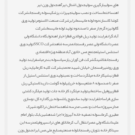
های سوله
بارگیری سوله
جدول اشتال تیرآهن
جدول وزن تیر
اهن
ساختمان
ساخت و نصب سوله
تجهیزات پزشکی
سوله رفسنجان
شرکت
کوشا کانسار
نحوه لوله مانیسمان
رابر
شرکت صنعت الاستومر
تولید ورق
گالوانیزه گرم از صفر تا صد
نحوه تولید لوله مانیسمان
شرکت
آبادگران
فرایند تولید ریل فولادی قطار
اخبار اهن
خوابگاه دانشگاه ولی
عصر
دانشگاه ولی عصر رفسنجان
مدرسه شاهد
شرکت SSCO
تولید ورق
استنلس استیل
مجتمع مس خاتون آباد
منطقه ویژه اقتصادی
رفسنجان
فلاشینگ
شرکت فن آوران پارسیان
سوله بندرعباس
فرایند تولید
ورق روغنی
رفسنجان خیابان شهید محمدی
شرکت کلبه کارمانیا
پد ریل
قطار
نبشی
کارخانه میلگرد
ساخت و نصب
تولید ورق استنلس استیل از
صفر تا صد
سوله 8 ضلعی
سوله خرپایی
لوله گوشت دار
پدلاستیکی ریل
قطار
پروفیل ساختمانی
تولید میلگرد
کارخانه جات تولید میلگرد
کشتی
سازی فراساحل
فرایند تولید ساندویچ پانل
سوله بزرگ
اداره کل نوسازی
مدارس
پروژه ساخت و نصب مدرسه شاهد
ساختمان تراکلود
شهرک
مطهری کرمان
سوله تصفیه خانه آب
پروژه اجرا شده
شهربابک بلوار امام
علی
دانشگاه ولی عصر
انتقال آب کرمان
اتاق های ترانس
پروفیل
مدرسه ابن
سینا
کارخانه نئوپان رفسنجان
لوله صنعتی
صنایع ملی مس ایران
جدول وزن