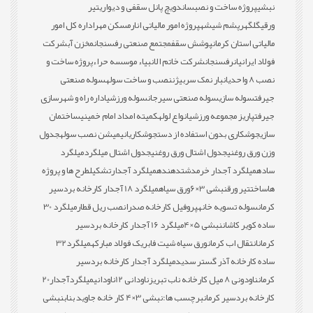
نبشی
پروژه ساخت و نصب
ساندویچ پانل سقفی و دیواری
تیر
ورقی
گلگهر
پشم شیشه
پروژه امور مالیاتی انار
مسکن مهر
اداره کل امور
مالیاتی استان کرمان
پوشش سقف
مجتمع صنعتی رفسنجان
مخزن آب
شرکت
فولاد ایرانیان
رفسنجان
شرکت خاتم الانبیاء موسسه حراء
پروژه ساخت و
نصب 8 واحدی
انبار نمک سربیژن
نصب و ساخت سوله
سوله صنعتی
جیرفت
سوله سازی
سوله صنعتی سیرجان
سوله ورزشی
اداره راه و شهرسازی
جیرفت
پاریز مجموعه ورزشی
انواع لوله
کمیته امداد امام خمینی
ساختمان
سازی
جوشکاری بدون استفاده از دست
جوشکاری
انیمیشن نصب سوله
جدول
وزن ورق روغنی
جدول اشتال ورق روغنی
جدول اشتال میلگرد
میلگرد
ساده
میلگرد آجدار خرمدشت
دهنده
میلگرد آجدار
تشکیل
طرح ها و پروژه
ها
ساخت
تیر ورق
نبشی 3×6
ورق سیاه
میلگرد 18 آجدار کارخانه بردسیر
کرمان
سوله تسویه خانه
پروفیل کارخانه صدرا
نصب ریل قطار
میلگرد 30
ساده کویر کاشان
نبشی 5×4
میلگرد 16 آجدار کارخانه بردسیر
کرمان
انتقال اب کرمان
ورق سیاه شیت فابریک فولاد مبارکه
میلگرد32
ساده کارخانه آذر گستر سدید
میلگرد آجدار کارخانه بردسیر
کرمان
ناودونی 8 میل کارخانه ناب تبریز
ناودانی 12
ناودانی
میلگردآجدار20
کارخانه بردسیر کرمان
برچسب ها:
نبشی 3×4 کار خانه جاوید بناب
نبشی