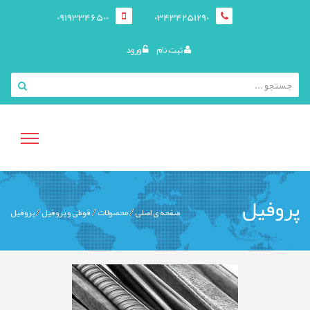
09193346500
03434251290
ثبت نام
ورود
منوی
پروفیل
صفحه ی اصلی
محصولات
قوطی و پروفيل
پروفیل
کاربری