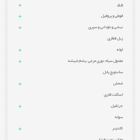
ورق
قوطی و پروفيل
نبشی و ناودانی و سپری
ریل قطاری
لوله
مفتول سیاه، توری مرغی، پشم شیشه
ساندویچ پانل
شمش
اسکلت فلزی
جرثقیل
سوله
کانتینر
مخازن تحت فشار