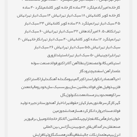
کارخانه امیرآباد
میلگرد 34 ساده کارخانه کویر کاشان
میلگرد 40 ساده
کارخانه کویر کاشان
هاش 18 سبک انبار تهران
هاش 14 سبک انبار تهران
هاش
45 سبک انبار تهران
میلگرد 38 ساده کویر کاشان
هاش 34 سبک انبار
تهران
کلاف 6.5 امیرآباد
هاش 32 سبک انبار تهران
هاش 60 سبک انبار
تهران
میلگرد 12 ساده کویر کاشان
هاش 40 سبک انبار تهران
کارخانه
هاش 20
سبک انبار تهران
هاش 55 سبک انبار تهران
هاش 26 سبک انبار
تهران
ایران
چین
هاش 50 سبک انبار تهران
استیل
دلار
ورق
استیل
امریکا
انواع
صنعت
ژاپن
طلا
آهن آلات
راکتور
فولاد
صنعت سوله
علمدار
آهن اسفنجی
چترود
گاز
احیا
آهن
صادرات
کولر
استراکچر
آلمینیوم
گندله آهن
گندله
اراک
استراکچر
فلزی
پذوفیل های فولادی
ماشین سازی
بورس
سبک سازی
خودرو
مالیات
معدن
سراکوه
محدودیت
زمستان
معدن
تکنولوژی
گل
گهر
کارگر
سرطان
توری
مبارکه
ارز
حقوق
تهران
اخبار آهن
خوزستان
زنجیره تولید
فولاد
مستاجر
واردات
کارکرده
سازه
دانشجو
زمین
خواری
اجاره
آمریکا
انفجار
لیچینگ
ماشین آلات
کارخانجات
اتومبیل برقی
وزیر
صنعت
فلزی
درآمد
آفریقای جنوبی
بنزین
آژانس بین المللی
انرژی
بیمه
علمدار
نکات جالب
شفافیت
آقدره
مسکن
گازوئیل
افزایش