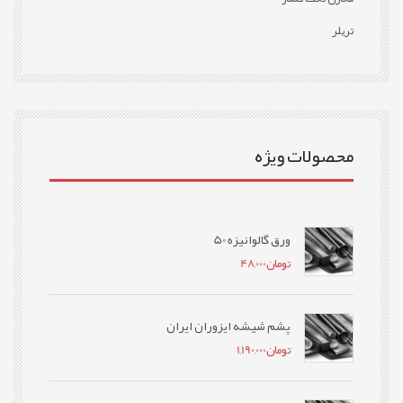
تریلر
محصولات ویژه
ورق گالوانیزه 50
تومان
48,000
پشم شیشه ایزوران ایران
تومان
1,190,000