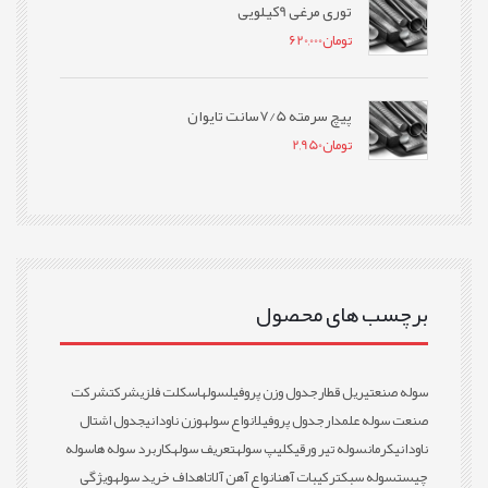
توری مرغی 9کیلویی
تومان
620,000
پیچ سرمته 7/5سانت تایوان
تومان
2,950
برچسب های محصول
سوله صنعتی
ریل قطار
جدول وزن پروفیل
سوله
اسکلت فلزی
شرکت
شرکت
صنعت سوله علمدار
جدول پروفیل
انواع سوله
وزن ناودانی
جدول اشتال
ناودانی
کرمان
سوله تیر ورقی
کلیپ سوله
تعریف سوله
کاربرد سوله ها
سوله
چیست
سوله سبک
ترکیبات آهن
انواع آهن آلات
اهداف خرید سوله
ویژگی