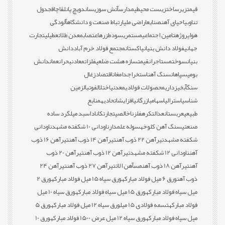
قیمت
زیرساخت
زیست محیطی
مدارس
آتش سوزی
ساندویچ پانل
قاچاق
جدول
تناوبی
احیای آهن
صنایع
اراضی ملی
ارتباط صنعت و دانشگاه
آلودگی
هوا
پروژه
تامین اجتماعی
مستمری
سود
طزره
اعتصاب
معدن طلا
تعطیلی
تجارت
جهانی
فولاد دانش بنیان
پاکستان
مجتمع فولاد خرم آباد
دانش
بنیان
سوخت
مستاجران
قیمت
سازه هشت ضلعی
فلزات
معادن
بحران
عمان
دانش
بومی
سپاهان
سنگ آهن
استخراج
دامغان
اقتصاد
زغال
سنگ
آبخیزداری
محصولات فولادی
معدنی
اختلال
فوتبال
زمین
شناسی
استرالیا
سهام
بازرگانی
افزایش
اتحادیه
منابع
طبیعی
عربستان
عدالت
کره
فلز
ناخالصی
تجارت
کانادا
سبد میلگرد ساده
صنعتی
سنگ آهن کلوخه
سوله علمدار
ناودانی 10 شکفته مشهد
ناودانی
شکفته مشهد
تیرآهن 22 ذوب آهن
تیرآهن 14 ذوب آهن
تیرآهن 16 ذوب
آهن
ناودانی 12 شکفته مشهد
تیرآهن 12 ذوب آهن
تیرآهن 20 ذوب
آهن
تیرآهن 18 ذوب آهن
مس
آهن الات
تیرآهن 27 ذوب آهن
تیرآهن 24
ذوب آهن
ورق 6 میل فولاد مبارکه
ورق سیاه 15 میل فولاد مبارکه
ورق 2
میل سیاه فولاد مبارکه
ورق 15 میل سیاه فولاد مبارکه
ورق سیاه 10 میل
فولاد مبارکه
تسمه فولادی 15 میل
ورق سیاه 12 میل فولاد مبارکه
ورق 5
میل سیاه فولاد مبارکه
ورق سیاه 12 میل عرض 1500 فولاد مبارکه
ورق 10