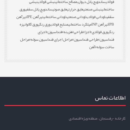
فولادی
ساندویچ پانل دیواری
مصالح ساختمانی
نبشی فولادی
نبشی
ساختمانی
نبشی صنعتی
عایق حرارتی
عایق صوتی
ساندویچ پانل سقفی
ورق
سقفی
ناودانی فولادی
ناودانی صنعتی
ناودانی ساختمانی
تیرآهن IPE
تیرآهن
IPB
تیرآهن INP
میلگرد ساختمانی
صنایع فولادی
ورق رنگی
ورق گالوانیزه
رنگی
ورق فولادی
#اجزا
#طراحی
#هزینه
#فنداسیون
#اجرای
فنداسیون
#طراحی فنداسیون
#مراحل اجرای فنداسیون سوله
#مراحل
ساخت سوله
#آهن
اطلاعات تماس
کارخانه -رفسنجان ، منطقه ویژه اقتصادی