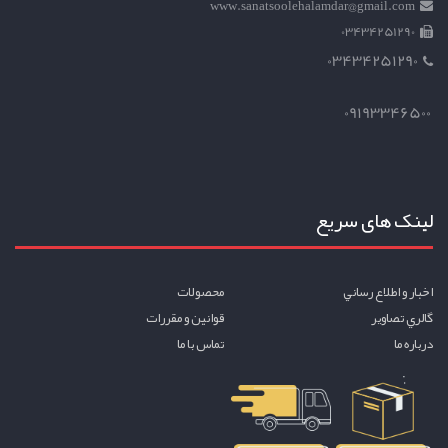
www.sanatsoolehalamdar@gmail.com
03434251290
03434251290
09193346500
لینک های سریع
اخبار و اطلاع رساني
محصولات
گالري تصاوير
قوانين و مقررات
درباره ما
تماس با ما