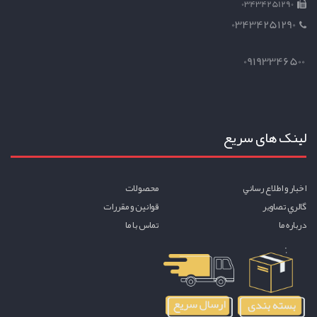
03434251290
03434251290
09193346500
لینک های سریع
اخبار و اطلاع رساني
محصولات
گالري تصاوير
قوانين و مقررات
درباره ما
تماس با ما