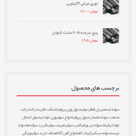
توری مرغی 9کیلویی
تومان
620,000
پیچ سرمته 7/5سانت تایوان
تومان
2,950
برچسب های محصول
سوله صنعتی
ریل قطار
سوله
جدول وزن پروفیل
اسکلت فلزی
شرکت
شرکت
صنعت سوله علمدار
جدول پروفیل
انواع سوله
وزن ناودانی
جدول اشتال
ناودانی
کرمان
سوله تیر ورقی
کلیپ سوله
تعریف سوله
کاربرد سوله ها
سوله
چیست
سوله سبک
ترکیبات آهن
انواع آهن آلات
اهداف خرید سوله
ویژگی