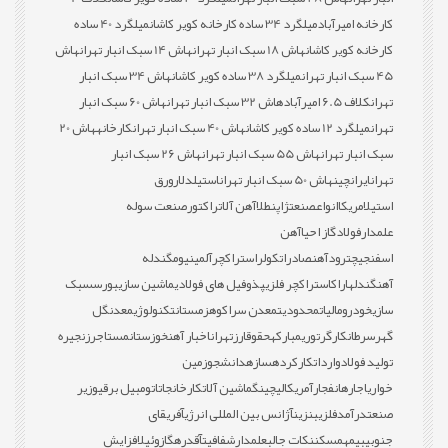
کارخانه امیرآباد
میلگرد 34 ساده کارخانه کویر کاشان
میلگرد 40 ساده
کارخانه کویر کاشان
هاش 18 سبک انبار تهران
هاش 14 سبک انبار تهران
هاش
45 سبک انبار تهران
میلگرد 38 ساده کویر کاشان
هاش 34 سبک انبار
تهران
کلاف 6.5 امیرآباد
هاش 32 سبک انبار تهران
هاش 60 سبک انبار
تهران
میلگرد 12 ساده کویر کاشان
هاش 40 سبک انبار تهران
کارخانه
هاش 20
سبک انبار تهران
هاش 55 سبک انبار تهران
هاش 26 سبک انبار
تهران
ایران
چین
هاش 50 سبک انبار تهران
استیل
دلار
ورق
استیل
امریکا
انواع
صنعت
ژاپن
طلا
آهن آلات
راکتور
صنعت سوله
علمدار
فولاد
گاز احیا
آهن
اسفنجی
چترود
آهن
صادرات
کولر
استراکچر
آلمینیوم
گندله
آهن
گندله
اراک
استراکچر فلزی
پذوفیل های فولادی
ماشین سازی
بورس
سبک
سازی
خودرو
مالیات
محدودیت
معدن سراکوه
زمستان
تکنولوژی
معدن
گل
گهر
سرطان
کارگر
توری
مبارکه
حقوق
ارز
تهران
اخبار آهن
خوزستان
مستاجر
زنجیره
تولید فولاد
واردات
کارکرده
سازه
دانشجو
زمین
خواری
اجاره
انفجار
آمریکا
لیچینگ
ماشین آلات
کارخانجات
اتومبیل برقی
وزیر
صنعت
درآمد
فلزی
بنزین
آژانس بین المللی انرژی
آفریقای
جنوبی
بیمه
مسکن
نکات جالب
علمدار
شفافیت
آقدره
گازوئیل
افزایش