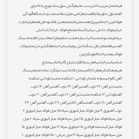
قیمت
مدارس
زیرساخت
زیست محیطی
آتش سوزی
ساندویچ پانل
احیای
آهن
جدول تناوبی
قاچاق
صنایع
اراضی ملی
ارتباط صنعت و دانشگاه
آلودگی
هوا
تامین اجتماعی
پروژه
مستمری
اعتصاب
معدن طلا
سود
طزره
تعطیلی
تجارت
جهانی
فولاد دانش بنیان
پاکستان
مجتمع فولاد خرم آباد
دانش
بنیان
قیمت
سوخت
مستاجران
سازه هشت ضلعی
فلزات
معادن
بحران
اقتصاد
سنگ
آهن
سپاهان
عمان
زغال سنگ
دانش بومی
استخراج
دامغان
آبخیزداری
محصولات
فولادی
معدنی
اختلال
فوتبال
زمین
شناسی
استرالیا
سهام
عربستان
افزایش
بازرگانی
اتحادیه
منابع
طبیعی
عدالت
کره
فلز
ناخالصی
تجارت
کانادا
سبد میلگرد ساده صنعتی
سنگ
آهن کلوخه
سوله علمدار
ناودانی 10 شکفته مشهد
ناودانی شکفته
مشهد
تیرآهن 22 ذوب آهن
تیرآهن 14 ذوب آهن
تیرآهن 16 ذوب
آهن
ناودانی 12 شکفته مشهد
تیرآهن 12 ذوب آهن
تیرآهن 20 ذوب
آهن
تیرآهن 18 ذوب آهن
مس
آهن الات
تیرآهن 27 ذوب آهن
تیرآهن 24
ذوب آهن
ورق 6 میل فولاد مبارکه
ورق سیاه 15 میل فولاد مبارکه
ورق 2
میل سیاه فولاد مبارکه
ورق 15 میل سیاه فولاد مبارکه
ورق سیاه 10 میل
فولاد مبارکه
تسمه فولادی 15 میل
ورق سیاه 12 میل فولاد مبارکه
ورق 5
میل سیاه فولاد مبارکه
ورق سیاه 12 میل عرض 1500 فولاد مبارکه
ورق 10