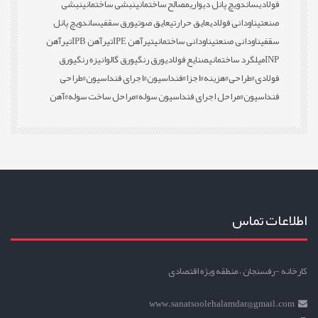
فولادی
ساندویچ پانل دیواری
مصالح ساختمانی
نبشی ساختمانی
نبشی
صنعتی
ناودانی فولادی
عایق حرارتی
عایق صوتی
ورق سقفی
ساندویچ پانل
سقفی
ناودانی صنعتی
ناودانی ساختمانی
تیرآهن IPE
تیرآهن IPB
تیرآهن
INP
میلگرد ساختمانی
صنایع فولادی
ورق رنگی
ورق گالوانیزه رنگی
ورق
فولادی
#طراحی
#هزینه
#اجزا
#فنداسیون
#اجرای فنداسیون
#طراحی
فنداسیون
#مراحل اجرای فنداسیون سوله
#مراحل ساخت سوله
#آهن
اطلاعات تماس
کارخانه -رفسنجان ، منطقه ویژه اقتصادی
www.sanatsoolehalamdar@gmail.com