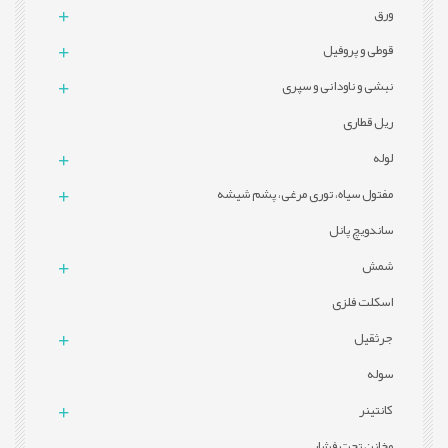
ورق
قوطی و پروفيل
نبشی و ناودانی و سپری
ریل قطاری
لوله
مفتول سیاه، توری مرغی، پشم شیشه
ساندویچ پانل
شمش
اسکلت فلزی
جرثقیل
سوله
کانتینر
مخازن تحت فشار