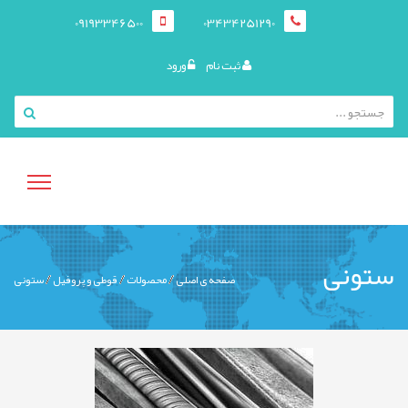
09193346500
03434251290
ثبت نام
ورود
منوی
ستونی
صفحه ی اصلی
محصولات
قوطی و پروفيل
ستونی
کاربری