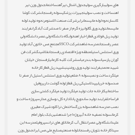
های سوله
بارگیری سوله
جدول اشتال تیرآهن
ساختمان
جدول وزن تیر
اهن
ساخت و نصب سوله
تجهیزات پزشکی
سوله رفسنجان
شرکت کوشا
کانسار
نحوه لوله مانیسمان
رابر
شرکت صنعت الاستومر
نحوه تولید لوله
مانیسمان
تولید ورق گالوانیزه گرم از صفر تا صد
شرکت آبادگران
فرایند
تولید ریل فولادی قطار
اخبار اهن
خوابگاه دانشگاه ولی عصر
دانشگاه ولی
عصر رفسنجان
مدرسه شاهد
شرکت SSCO
مجتمع مس خاتون آباد
تولید
ورق استنلس استیل
منطقه ویژه اقتصادی رفسنجان
فلاشینگ
شرکت فن
آوران پارسیان
سوله بندرعباس
شرکت کلبه کارمانیا
رفسنجان خیابان
شهید محمدی
فرایند تولید ورق روغنی
نبشی
پد ریل قطار
کارخانه
میلگرد
ساخت و نصب
سوله 8 ضلعی
تولید ورق استنلس استیل از صفر تا
صد
سوله خرپایی
پدلاستیکی ریل قطار
لوله گوشت دار
پروفیل
ساختمانی
کارخانه جات تولید میلگرد
تولید میلگرد
کشتی سازی
فراساحل
فرایند تولید ساندویچ پانل
اداره کل نوسازی مدارس
پروژه ساخت و
نصب مدرسه شاهد
سوله بزرگ
ساختمان تراکلود
شهرک مطهری
کرمان
سوله تصفیه خانه آب
پروژه اجرا شده
شهربابک بلوار امام
علی
دانشگاه ولی عصر
انتقال آب کرمان
اتاق های ترانس
پروفیل
مدرسه ابن
سینا
کارخانه نئوپان رفسنجان
لوله صنعتی
صنایع ملی مس ایران
جدول وزن