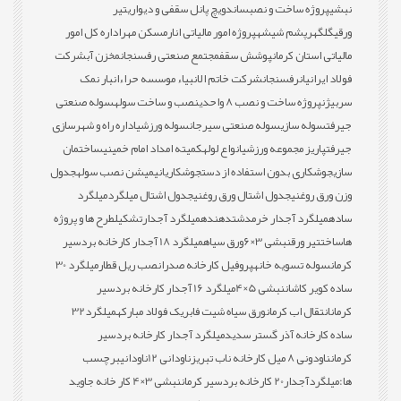
نبشی
پروژه ساخت و نصب
ساندویچ پانل سقفی و دیواری
تیر
ورقی
گلگهر
پشم شیشه
پروژه امور مالیاتی انار
مسکن مهر
اداره کل امور
مالیاتی استان کرمان
پوشش سقف
مجتمع صنعتی رفسنجان
مخزن آب
شرکت
فولاد ایرانیان
رفسنجان
شرکت خاتم الانبیاء موسسه حراء
انبار نمک
سربیژن
پروژه ساخت و نصب 8 واحدی
نصب و ساخت سوله
سوله صنعتی
جیرفت
سوله سازی
سوله صنعتی سیرجان
سوله ورزشی
اداره راه و شهرسازی
جیرفت
پاریز مجموعه ورزشی
انواع لوله
کمیته امداد امام خمینی
ساختمان
سازی
جوشکاری بدون استفاده از دست
جوشکاری
انیمیشن نصب سوله
جدول
وزن ورق روغنی
جدول اشتال ورق روغنی
جدول اشتال میلگرد
میلگرد
ساده
میلگرد آجدار خرمدشت
دهنده
میلگرد آجدار
تشکیل
طرح ها و پروژه
ها
ساخت
تیر ورق
نبشی 3×6
ورق سیاه
میلگرد 18 آجدار کارخانه بردسیر
کرمان
سوله تسویه خانه
پروفیل کارخانه صدرا
نصب ریل قطار
میلگرد 30
ساده کویر کاشان
نبشی 5×4
میلگرد 16 آجدار کارخانه بردسیر
کرمان
انتقال اب کرمان
ورق سیاه شیت فابریک فولاد مبارکه
میلگرد32
ساده کارخانه آذر گستر سدید
میلگرد آجدار کارخانه بردسیر
کرمان
ناودونی 8 میل کارخانه ناب تبریز
ناودانی 12
ناودانی
برچسب
ها:
میلگردآجدار20 کارخانه بردسیر کرمان
نبشی 3×4 کار خانه جاوید