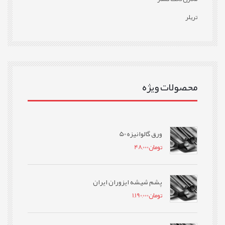
تریلر
محصولات ویژه
ورق گالوانیزه 50
تومان
48,000
پشم شیشه ایزوران ایران
تومان
1,190,000