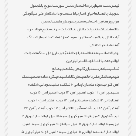
قیمت
زیست محیطی
زیرساخت
مدارس
آتش سوزی
ساندویچ پانل
جدول
تناوبی
قاچاق
صنایع
احیای آهن
ارتباط صنعت و دانشگاه
اراضی ملی
آلودگی
هوا
پروژه
تامین اجتماعی
مستمری
سود
طزره
اعتصاب
معدن
طلا
تعطیلی
پاکستان
فولاد دانش بنیان
تجارت جهانی
مجتمع فولاد خرم
آباد
دانش بنیان
قیمت
مستاجران
سوخت
سازه هشت ضلعی
فلزات
سنگ
آهن
معادن
بحران
دانش
بومی
اقتصاد
سپاهان
عمان
استخراج
دامغان
آبخیزداری
زغال سنگ
محصولات
فولادی
معدنی
اختلال
فوتبال
استرالیا
زمین
شناسی
سهام
عربستان
بازرگانی
افزایش
اتحادیه
منابع
طبیعی
عدالت
کره
فلز
ناخالصی
تجارت
کانادا
سبد میلگرد ساده صنعتی
سنگ
آهن کلوخه
سوله علمدار
ناودانی 10 شکفته مشهد
ناودانی شکفته
مشهد
تیرآهن 22 ذوب آهن
تیرآهن 14 ذوب آهن
تیرآهن 16 ذوب
آهن
ناودانی 12 شکفته مشهد
تیرآهن 12 ذوب آهن
تیرآهن 20 ذوب
آهن
تیرآهن 18 ذوب آهن
مس
آهن الات
تیرآهن 27 ذوب آهن
تیرآهن 24
ذوب آهن
ورق 6 میل فولاد مبارکه
ورق سیاه 15 میل فولاد مبارکه
ورق 2
میل سیاه فولاد مبارکه
ورق 15 میل سیاه فولاد مبارکه
ورق سیاه 10 میل
فولاد مبارکه
تسمه فولادی 15 میل
ورق سیاه 12 میل فولاد مبارکه
ورق 5