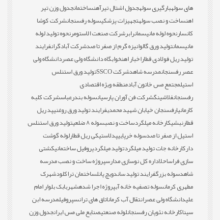
های سوله
بارگیری سوله
جدول اشتال تیرآهن
ساختمان
جدول وزن تیر
اهن
ساخت و نصب سوله
تجهیزات پزشکی
سوله رفسنجان
شرکت کوشا
کانسار
نحوه لوله مانیسمان
رابر
شرکت صنعت الاستومر
نحوه تولید لوله
مانیسمان
تولید ورق گالوانیزه گرم از صفر تا صد
شرکت آبادگران
فرایند
تولید ریل فولادی قطار
اخبار اهن
خوابگاه دانشگاه ولی عصر
دانشگاه ولی
عصر رفسنجان
مدرسه شاهد
شرکت SSCO
تولید ورق استنلس
استیل
مجتمع مس خاتون آباد
منطقه ویژه اقتصادی
رفسنجان
فلاشینگ
شرکت فن آوران پارسیان
سوله بندرعباس
شرکت کلبه
کارمانیا
رفسنجان خیابان شهید محمدی
فرایند تولید ورق روغنی
پد ریل
قطار
نبشی
کارخانه میلگرد
ساخت و نصب
سوله 8 ضلعی
تولید ورق استنلس
استیل از صفر تا صد
سوله خرپایی
پدلاستیکی ریل قطار
لوله گوشت
دار
کارخانه جات تولید میلگرد
تولید میلگرد
پروفیل ساختمانی
کشتی
سازی فراساحل
اداره کل نوسازی مدارس
پروژه ساخت و نصب مدرسه
شاهد
سوله بزرگ
فرایند تولید ساندویچ پانل
ساختمان تراکلود
شهرک
مطهری کرمان
سوله تصفیه خانه آب
پروژه اجرا شده
شهربابک بلوار امام
علی
دانشگاه ولی عصر
انتقال آب کرمان
اتاق های ترانس
پروفیل
مدرسه ابن
سینا
کارخانه نئوپان رفسنجان
لوله صنعتی
صنایع ملی مس ایران
جدول وزن