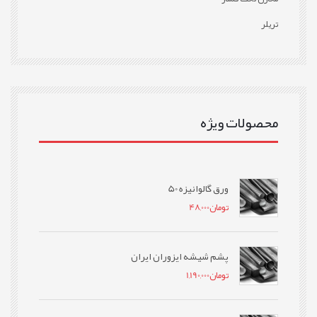
تریلر
محصولات ویژه
ورق گالوانیزه 50
تومان
48,000
پشم شیشه ایزوران ایران
تومان
1,190,000