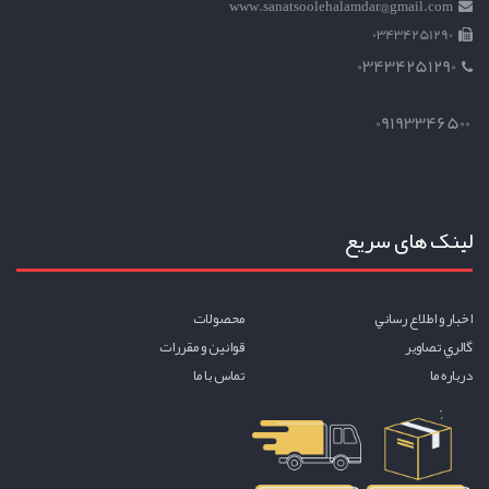
www.sanatsoolehalamdar@gmail.com
03434251290
03434251290
09193346500
لینک های سریع
اخبار و اطلاع رساني
محصولات
گالري تصاوير
قوانين و مقررات
درباره ما
تماس با ما