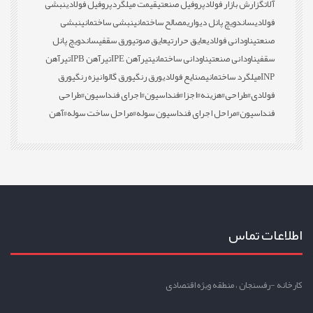
آلات
گزارش بازار فولاد
پروفیل صنعتی
قیمت میلگرد
پروفیل فولادی
نبشی
فولادی
ساندویچ پانل دیواری
مصالح ساختمانی
نبشی ساختمانی
نبشی
صنعتی
ناودانی فولادی
عایق حرارتی
عایق صوتی
ورق سقفی
ساندویچ پانل
سقفی
ناودانی صنعتی
ناودانی ساختمانی
تیرآهن IPE
تیرآهن IPB
تیرآهن
INP
میلگرد ساختمانی
صنایع فولادی
ورق رنگی
ورق گالوانیزه رنگی
ورق
فولادی
#طراحی
#هزینه
#اجزا
#فنداسیون
#اجرای فنداسیون
#طراحی
فنداسیون
#مراحل اجرای فنداسیون سوله
#مراحل ساخت سوله
#آهن
اطلاعات تماس
کارخانه -رفسنجان ، منطقه ویژه اقتصادی