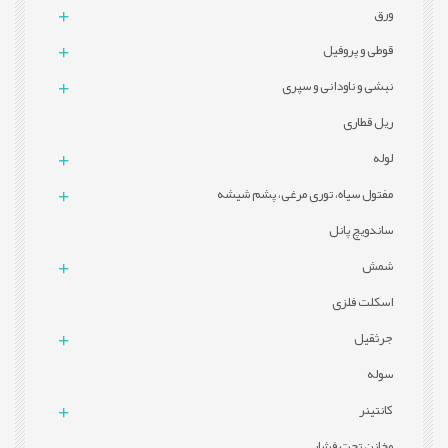
ورق
قوطی و پروفيل
نبشی و ناودانی و سپری
ریل قطاری
لوله
مفتول سیاه، توری مرغی، پشم شیشه
ساندویچ پانل
شمش
اسکلت فلزی
جرثقیل
سوله
کانتینر
مخازن تحت فشار