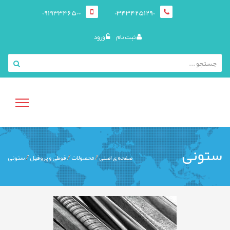
09193346500
03434251290
ثبت نام
ورود
منوی
ستونی
صفحه ی اصلی
محصولات
قوطی و پروفيل
ستونی
کاربری