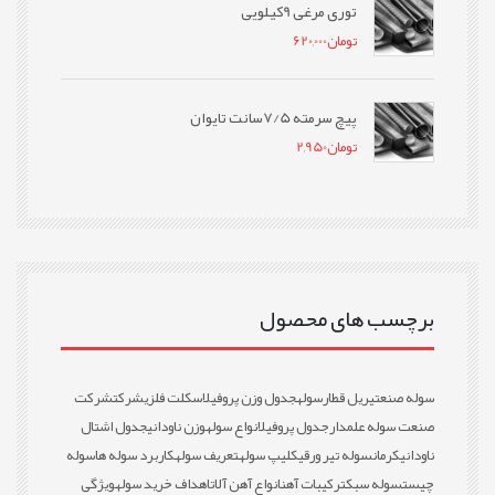
توری مرغی 9کیلویی
تومان
620,000
پیچ سرمته 7/5سانت تایوان
تومان
2,950
برچسب های محصول
سوله صنعتی
ریل قطار
سوله
جدول وزن پروفیل
اسکلت فلزی
شرکت
شرکت
صنعت سوله علمدار
جدول پروفیل
انواع سوله
وزن ناودانی
جدول اشتال
ناودانی
کرمان
سوله تیر ورقی
کلیپ سوله
تعریف سوله
کاربرد سوله ها
سوله
چیست
سوله سبک
ترکیبات آهن
انواع آهن آلات
اهداف خرید سوله
ویژگی