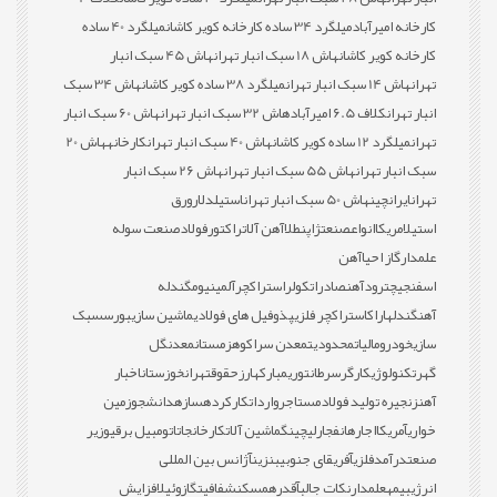
کارخانه امیرآباد
میلگرد 34 ساده کارخانه کویر کاشان
میلگرد 40 ساده
کارخانه کویر کاشان
هاش 18 سبک انبار تهران
هاش 45 سبک انبار
تهران
هاش 14 سبک انبار تهران
میلگرد 38 ساده کویر کاشان
هاش 34 سبک
انبار تهران
کلاف 6.5 امیرآباد
هاش 32 سبک انبار تهران
هاش 60 سبک انبار
تهران
میلگرد 12 ساده کویر کاشان
هاش 40 سبک انبار تهران
کارخانه
هاش 20
سبک انبار تهران
هاش 55 سبک انبار تهران
هاش 26 سبک انبار
تهران
ایران
چین
هاش 50 سبک انبار تهران
استیل
دلار
ورق
استیل
امریکا
انواع
صنعت
ژاپن
طلا
آهن آلات
راکتور
فولاد
صنعت سوله
علمدار
گاز احیا
آهن
اسفنجی
چترود
آهن
صادرات
کولر
استراکچر
آلمینیوم
گندله
آهن
گندله
اراک
استراکچر فلزی
پذوفیل های فولادی
ماشین سازی
بورس
سبک
سازی
خودرو
مالیات
محدودیت
معدن سراکوه
زمستان
معدن
گل
گهر
تکنولوژی
کارگر
سرطان
توری
مبارکه
ارز
حقوق
تهران
خوزستان
اخبار
آهن
زنجیره تولید فولاد
مستاجر
واردات
کارکرده
سازه
دانشجو
زمین
خواری
آمریکا
اجاره
انفجار
لیچینگ
ماشین آلات
کارخانجات
اتومبیل برقی
وزیر
صنعت
درآمد
فلزی
آفریقای جنوبی
بنزین
آژانس بین المللی
انرژی
بیمه
علمدار
نکات جالب
آقدره
مسکن
شفافیت
گازوئیل
افزایش