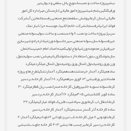
نبشی
پروژه ساخت و نصب
ساندویچ پانل سقفی و دیواری
تیر
ورقی
گلگهر
پشم شیشه
پروژه امور مالیاتی انار
مسکن مهر
اداره کل امور
مالیاتی استان کرمان
پوشش سقف
مجتمع صنعتی رفسنجان
مخزن آب
شرکت
فولاد ایرانیان
رفسنجان
شرکت خاتم الانبیاء موسسه حراء
انبار نمک
سربیژن
پروژه ساخت و نصب 8 واحدی
نصب و ساخت سوله
سوله صنعتی
جیرفت
سوله سازی
سوله صنعتی سیرجان
سوله ورزشی
اداره راه و شهرسازی
جیرفت
پاریز مجموعه ورزشی
انواع لوله
کمیته امداد امام خمینی
ساختمان
سازی
جوشکاری بدون استفاده از دست
جوشکاری
انیمیشن نصب سوله
جدول
وزن ورق روغنی
جدول اشتال ورق روغنی
جدول اشتال میلگرد
میلگرد
ساده
میلگرد آجدار خرمدشت
دهنده
میلگرد آجدار
تشکیل
طرح ها و پروژه
ها
ساخت
تیر ورق
نبشی 3×6
ورق سیاه
میلگرد 18 آجدار کارخانه بردسیر
کرمان
سوله تسویه خانه
پروفیل کارخانه صدرا
نصب ریل قطار
میلگرد 30
ساده کویر کاشان
نبشی 5×4
میلگرد 16 آجدار کارخانه بردسیر
کرمان
انتقال اب کرمان
ورق سیاه شیت فابریک فولاد مبارکه
میلگرد32
ساده کارخانه آذر گستر سدید
میلگرد آجدار کارخانه بردسیر
کرمان
ناودونی 8 میل کارخانه ناب تبریز
ناودانی 12
ناودانی
میلگردآجدار20
کارخانه بردسیر کرمان
برچسب ها:
نبشی 3×4 کار خانه جاوید بناب
نبشی