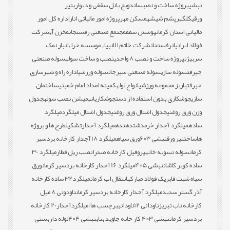
نبشی
پروژه ساخت و نصب
ساندویچ پانل سقفی و دیواری
تیر
ورقی
گلگهر
پشم شیشه
مسکن مهر
پروژه امور مالیاتی انار
اداره کل امور
مالیاتی استان کرمان
پوشش سقف
مجتمع صنعتی رفسنجان
مخزن آب
شرکت
فولاد ایرانیان
رفسنجان
شرکت خاتم الانبیاء موسسه حراء
انبار نمک
سربیژن
پروژه ساخت و نصب 8 واحدی
نصب و ساخت سوله
سوله صنعتی
جیرفت
سوله سازی
سوله صنعتی سیرجان
سوله ورزشی
اداره راه و شهرسازی
جیرفت
پاریز مجموعه ورزشی
انواع لوله
کمیته امداد امام خمینی
ساختمان
سازی
جوشکاری بدون استفاده از دست
جوشکاری
انیمیشن نصب سوله
جدول
وزن ورق روغنی
جدول اشتال ورق روغنی
جدول اشتال میلگرد
میلگرد
ساده
میلگرد آجدار خرمدشت
دهنده
میلگرد آجدار
تشکیل
طرح ها و پروژه
ها
ساخت
تیر ورق
نبشی 3×6
ورق سیاه
میلگرد 18 آجدار کارخانه بردسیر
کرمان
سوله تسویه خانه
پروفیل کارخانه صدرا
نصب ریل قطار
میلگرد 30
ساده کویر کاشان
نبشی 5×4
میلگرد 16 آجدار کارخانه بردسیر کرمان
ورق
سیاه شیت فابریک فولاد مبارکه
انتقال اب کرمان
میلگرد32 ساده کارخانه
آذر گستر سدید
میلگرد آجدار کارخانه بردسیر کرمان
ناودونی 8 میل
کارخانه ناب تبریز
ناودانی 12
ناودانی
برچسب ها:
میلگردآجدار20 کارخانه
بردسیر کرمان
نبشی 3×4 کار خانه جاوید بناب
نبشی 4×4
لوله داربستی