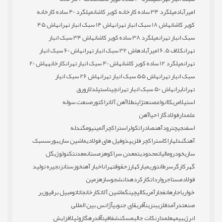
امیرآباد
میلگرد 34 ساده کارخانه کویر کاشان
میلگرد 40 ساده کارخانه
کویر کاشان
هاش 18 سبک انبار تهران
هاش 14 سبک انبار تهران
هاش 45
سبک انبار تهران
میلگرد 38 ساده کویر کاشان
هاش 34 سبک انبار
تهران
کلاف 6.5 امیرآباد
هاش 32 سبک انبار تهران
هاش 60 سبک انبار
تهران
میلگرد 12 ساده کویر کاشان
هاش 40 سبک انبار تهران
کارخانه
هاش 20
سبک انبار تهران
هاش 55 سبک انبار تهران
هاش 26 سبک انبار
تهران
ایران
هاش 50 سبک انبار تهران
چین
استیل
دلار
ورق
استیل
امریکا
انواع
صنعت
ژاپن
طلا
آهن آلات
راکتور
صنعت سوله
علمدار
فولاد
گاز احیا
آهن
اسفنجی
چترود
آهن
صادرات
کولر
استراکچر
آلمینیوم
گندله
آهن
گندله
اراک
استراکچر فلزی
پذوفیل های فولادی
ماشین سازی
بورس
سبک
سازی
خودرو
مالیات
محدودیت
معدن سراکوه
زمستان
معدن
تکنولوژی
گل
گهر
کارگر
سرطان
توری
مبارکه
ارز
حقوق
تهران
اخبار آهن
خوزستان
زنجیره تولید
فولاد
مستاجر
واردات
کارکرده
دانشجو
سازه
زمین
خواری
اجاره
انفجار
آمریکا
لیچینگ
ماشین آلات
کارخانجات
اتومبیل برقی
وزیر
صنعت
درآمد
فلزی
بنزین
آفریقای جنوبی
آژانس بین المللی
انرژی
بیمه
علمدار
نکات جالب
مسکن
شفافیت
آقدره
گازوئیل
افزایش