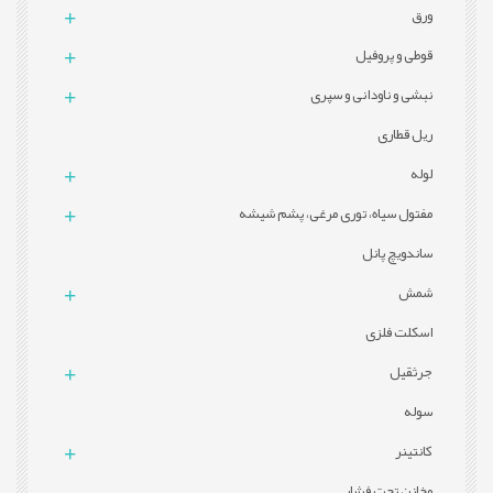
ورق
قوطی و پروفيل
نبشی و ناودانی و سپری
ریل قطاری
لوله
مفتول سیاه، توری مرغی، پشم شیشه
ساندویچ پانل
شمش
اسکلت فلزی
جرثقیل
سوله
کانتینر
مخازن تحت فشار