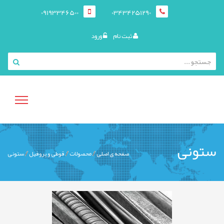
09193346500
03434251290
ثبت نام
ورود
منوی
ستونی
صفحه ی اصلی
محصولات
قوطی و پروفيل
ستونی
کاربری