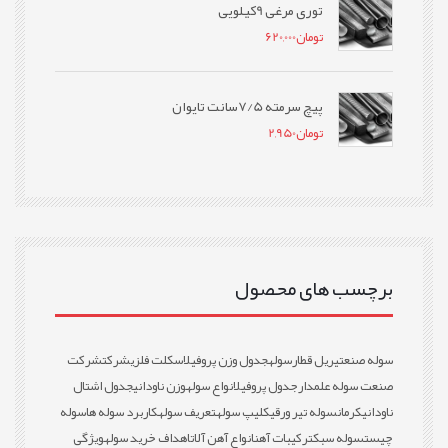
توری مرغی 9کیلویی
تومان
620,000
پیچ سرمته 7/5سانت تایوان
تومان
2,950
برچسب های محصول
سوله صنعتی
ریل قطار
سوله
جدول وزن پروفیل
اسکلت فلزی
شرکت
شرکت
صنعت سوله علمدار
جدول پروفیل
انواع سوله
وزن ناودانی
جدول اشتال
ناودانی
کرمان
سوله تیر ورقی
کلیپ سوله
تعریف سوله
کاربرد سوله ها
سوله
چیست
سوله سبک
ترکیبات آهن
انواع آهن آلات
اهداف خرید سوله
ویژگی