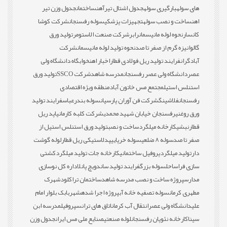
های سوله
بارگیری سوله
جدول اشتال تیرآهن
ساختمان
جدول وزن تیر
اهن
ساخت و نصب سوله
تجهیزات پزشکی
سوله رفسنجان
شرکت کوشا
کانسار
نحوه لوله مانیسمان
رابر
شرکت صنعت الاستومر
تولید ورق
گالوانیزه گرم از صفر تا صد
نحوه تولید لوله مانیسمان
شرکت
آبادگران
فرایند تولید ریل فولادی قطار
اخبار اهن
خوابگاه دانشگاه ولی
عصر
دانشگاه ولی عصر رفسنجان
مدرسه شاهد
شرکت SSCO
تولید ورق
استنلس استیل
مجتمع مس خاتون آباد
منطقه ویژه اقتصادی
رفسنجان
فلاشینگ
شرکت فن آوران پارسیان
سوله بندرعباس
فرایند تولید
ورق روغنی
رفسنجان خیابان شهید محمدی
شرکت کلبه کارمانیا
پد ریل
قطار
نبشی
کارخانه میلگرد
ساخت و نصب
تولید ورق استنلس استیل از
صفر تا صد
سوله 8 ضلعی
سوله خرپایی
پدلاستیکی ریل قطار
لوله گوشت
دار
تولید میلگرد
پروفیل ساختمانی
کارخانه جات تولید میلگرد
کشتی
سازی فراساحل
سوله بزرگ
فرایند تولید ساندویچ پانل
اداره کل نوسازی
مدارس
پروژه ساخت و نصب مدرسه شاهد
ساختمان تراکلود
شهرک
مطهری کرمان
سوله تصفیه خانه آب
پروژه اجرا شده
شهربابک بلوار امام
علی
دانشگاه ولی عصر
انتقال آب کرمان
اتاق های ترانس
پروفیل
مدرسه ابن
سینا
کارخانه نئوپان رفسنجان
لوله صنعتی
صنایع ملی مس ایران
جدول وزن