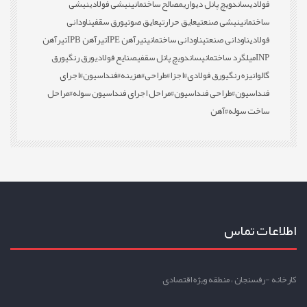
فولادی
ساندویچ پانل دیواری
مصالح ساختمانی
نبشی فولادی
نبشی
ساختمانی
نبشی صنعتی
عایق حرارتی
عایق صوتی
ورق سقفی
ناودانی
فولادی
ناودانی صنعتی
ناودانی ساختمانی
تیرآهن IPE
تیرآهن IPB
تیرآهن
INP
میلگرد ساختمانی
ساندویچ پانل سقفی
صنایع فولادی
ورق رنگی
ورق
گالوانیزه رنگی
ورق فولادی
#اجزا
#طراحی
#هزینه
#فنداسیون
#اجرای
فنداسیون
#طراحی فنداسیون
#مراحل اجرای فنداسیون سوله
#مراحل
ساخت سوله
#آهن
اطلاعات تماس
کارخانه -رفسنجان ، منطقه ویژه اقتصادی