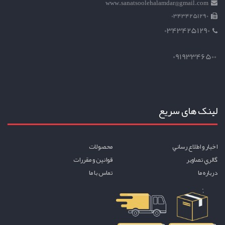
www.sanatsoolehalamdar@gmail.com
03434251290
03434251290
09193346500
لینک های سریع
اخبار و اطلاع رساني
محصولات
گالري تصاوير
قوانين و مقررات
درباره ما
تماس با ما