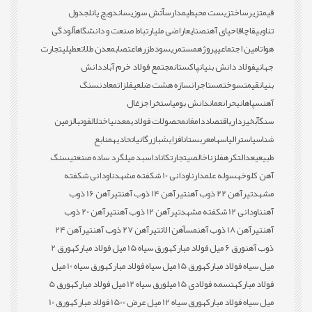
قیمت
زیرساخت
زیست محیطی
مدارس
آتش سوزی
ساندویچ پانل
جدول
تناوبی
قاچاق
احیای آهن
صنایع
اراضی ملی
ارتباط صنعت و دانشگاه
آلودگی
هوا
تامین اجتماعی
پروژه
مستمری
سود
طزره
اعتصاب
معدن طلا
تعطیلی
تجارت
جهانی
فولاد دانش بنیان
پاکستان
مجتمع فولاد خرم آباد
دانش
بنیان
قیمت
سوخت
مستاجران
سازه هشت ضلعی
فلزات
معادن
سنگ
آهن
سپاهان
بحران
عمان
دانش بومی
استخراج
زغال
سنگ
آبخیزداری
اقتصاد
دامغان
محصولات فولادی
معدنی
اختلال
فوتبال
زمین
شناسی
استرالیا
سهام
عربستان
افزایش
بازرگانی
اتحادیه
منابع
طبیعی
عدالت
کره
فلز
ناخالصی
تجارت
کانادا
سبد میلگرد ساده صنعتی
سنگ
آهن کلوخه
سوله علمدار
ناودانی 10 شکفته مشهد
ناودانی شکفته
مشهد
تیرآهن 22 ذوب آهن
تیرآهن 14 ذوب آهن
تیرآهن 16 ذوب
آهن
ناودانی 12 شکفته مشهد
تیرآهن 12 ذوب آهن
تیرآهن 20 ذوب
آهن
تیرآهن 18 ذوب آهن
مس
آهن الات
تیرآهن 27 ذوب آهن
تیرآهن 24
ذوب آهن
ورق 6 میل فولاد مبارکه
ورق سیاه 15 میل فولاد مبارکه
ورق 2
میل سیاه فولاد مبارکه
ورق 15 میل سیاه فولاد مبارکه
ورق سیاه 10 میل
فولاد مبارکه
تسمه فولادی 15 میل
ورق سیاه 12 میل فولاد مبارکه
ورق 5
میل سیاه فولاد مبارکه
ورق سیاه 12 میل عرض 1500 فولاد مبارکه
ورق 10