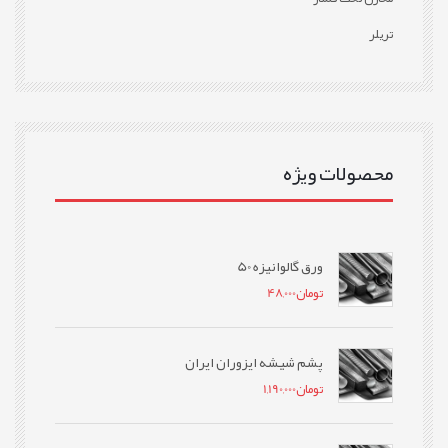
تریلر
محصولات ویژه
ورق گالوانیزه 50
تومان
48,000
پشم شیشه ایزوران ایران
تومان
1,190,000