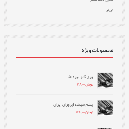
تریلر
محصولات ویژه
ورق گالوانیزه 50
تومان
48,000
پشم شیشه ایزوران ایران
تومان
1,190,000