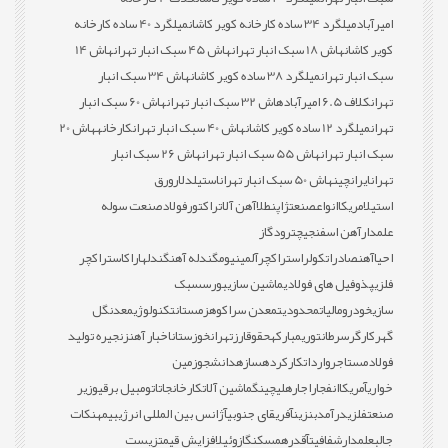
امیرآباد
میلگرد 34 ساده کارخانه کویر کاشان
میلگرد 40 ساده کارخانه
کویر کاشان
هاش 18 سبک انبار تهران
هاش 45 سبک انبار تهران
هاش 14
سبک انبار تهران
میلگرد 38 ساده کویر کاشان
هاش 34 سبک انبار
تهران
کلاف 6.5 امیرآباد
هاش 32 سبک انبار تهران
هاش 60 سبک انبار
تهران
میلگرد 12 ساده کویر کاشان
هاش 40 سبک انبار تهران
کارخانه
هاش 20
سبک انبار تهران
هاش 55 سبک انبار تهران
هاش 26 سبک انبار
تهران
ایران
چین
هاش 50 سبک انبار تهران
استیل
دلار
ورق
استیل
امریکا
انواع
صنعت
ژاپن
طلا
آهن آلات
راکتور
فولاد
صنعت سوله
علمدار
آهن اسفنجی
چترود
گاز
احیا
آهن
صادرات
کولر
استراکچر
آلمینیوم
گندله آهن
گندله
اراک
استراکچر
فلزی
پذوفیل های فولادی
ماشین سازی
بورس
سبک
سازی
خودرو
مالیات
محدودیت
معدن سراکوه
زمستان
تکنولوژی
معدن
گل
گهر
کارگر
سرطان
توری
مبارکه
حقوق
ارز
تهران
خوزستان
اخبار آهن
زنجیره تولید
فولاد
مستاجر
واردات
کارکرده
سازه
دانشجو
زمین
خواری
آمریکا
انفجار
اجاره
لیچینگ
ماشین آلات
کارخانجات
اتومبیل برقی
وزیر
صنعت
فلزی
درآمد
بنزین
آفریقای جنوبی
آژانس بین المللی انرژی
بیمه
نکات
جالب
علمدار
شفافیت
آقدره
مسکن
گازوئیل
افزایش قیمت
زیست