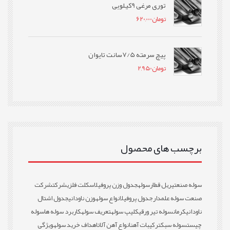
توری مرغی 9کیلویی
تومان
620,000
پیچ سرمته 7/5سانت تایوان
تومان
2,950
برچسب های محصول
سوله صنعتی
ریل قطار
سوله
جدول وزن پروفیل
اسکلت فلزی
شرکت
شرکت
صنعت سوله علمدار
جدول پروفیل
انواع سوله
وزن ناودانی
جدول اشتال
ناودانی
کرمان
سوله تیر ورقی
کلیپ سوله
تعریف سوله
کاربرد سوله ها
سوله
چیست
سوله سبک
ترکیبات آهن
انواع آهن آلات
اهداف خرید سوله
ویژگی