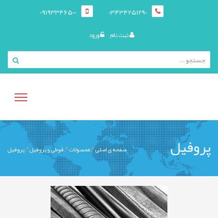
09193346500
03434251290
ثبت نام
ورود
منوی
پروفیل
صفحه ی اصلی
محصولات
قوطی و پروفيل
پروفیل
کاربری