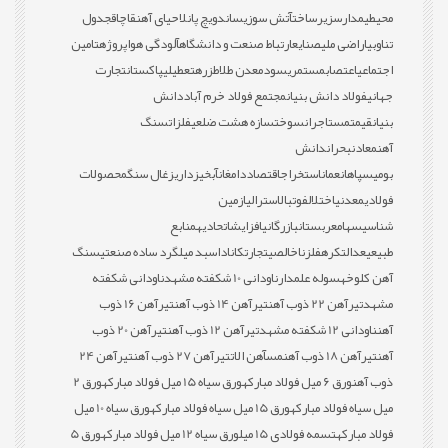
محیطی
مدارس
زیرساخت
آتش سوزی
ساندویچ پانل
احیای آهن
قاچاق
جدول
تناوبی
اراضی ملی
صنایع
ارتباط صنعت و دانشگاه
آلودگی هوا
پروژه
تامین
اجتماعی
اعتصاب
مستمری
سود
معدن طلا
طزره
تعطیلی
پاکستان
تجارت
جهانی
فولاد دانش بنیان
مجتمع فولاد خرم آباد
دانش
بنیان
قیمت
مستاجران
سوخت
سازه هشت ضلعی
فلزات
سنگ
آهن
معادن
بحران
دانش
بومی
سپاهان
عمان
استخراج
اقتصاد
دامغان
آبخیزداری
زغال سنگ
محصولات
فولادی
معدنی
اختلال
فوتبال
استرالیا
زمین
شناسی
سهام
عربستان
بازرگانی
افزایش
اتحادیه
منابع
طبیعی
عدالت
کره
فلز
ناخالصی
تجارت
کانادا
سبد میلگرد ساده صنعتی
سنگ
آهن کلوخه
سوله علمدار
ناودانی 10 شکفته مشهد
ناودانی شکفته
مشهد
تیرآهن 22 ذوب آهن
تیرآهن 14 ذوب آهن
تیرآهن 16 ذوب
آهن
ناودانی 12 شکفته مشهد
تیرآهن 12 ذوب آهن
تیرآهن 20 ذوب
آهن
تیرآهن 18 ذوب آهن
مس
آهن الات
تیرآهن 27 ذوب آهن
تیرآهن 24
ذوب آهن
ورق 6 میل فولاد مبارکه
ورق سیاه 15 میل فولاد مبارکه
ورق 2
میل سیاه فولاد مبارکه
ورق 15 میل سیاه فولاد مبارکه
ورق سیاه 10 میل
فولاد مبارکه
تسمه فولادی 15 میل
ورق سیاه 12 میل فولاد مبارکه
ورق 5