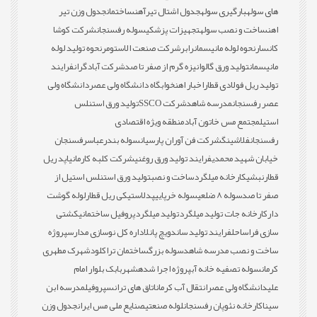
های سوله
بارگیری سوله
جدول اشتال تیرآهن
ساختمان
جدول وزن تیر
اهن
ساخت و نصب سوله
تجهیزات پزشکی
سوله رفسنجان
شرکت کوشا
کانسار
نحوه لوله مانیسمان
رابر
شرکت صنعت الاستومر
نحوه تولید لوله
مانیسمان
تولید ورق گالوانیزه گرم از صفر تا صد
شرکت آبادگران
فرایند
تولید ریل فولادی قطار
اخبار اهن
خوابگاه دانشگاه ولی عصر
دانشگاه ولی
عصر رفسنجان
مدرسه شاهد
شرکت SSCO
تولید ورق استنلس
استیل
مجتمع مس خاتون آباد
منطقه ویژه اقتصادی
رفسنجان
فلاشینگ
شرکت فن آوران پارسیان
سوله بندرعباس
رفسنجان
خیابان شهید محمدی
فرایند تولید ورق روغنی
شرکت کلبه کارمانیا
پد ریل
قطار
نبشی
کارخانه میلگرد
ساخت و نصب
تولید ورق استنلس استیل از
صفر تا صد
سوله 8 ضلعی
سوله خرپایی
پدلاستیکی ریل قطار
لوله گوشت
دار
کارخانه جات تولید میلگرد
تولید میلگرد
پروفیل ساختمانی
کشتی
سازی فراساحل
فرایند تولید ساندویچ پانل
اداره کل نوسازی مدارس
پروژه
ساخت و نصب مدرسه شاهد
سوله بزرگ
ساختمان تراکلود
شهرک مطهری
کرمان
سوله تصفیه خانه آب
پروژه اجرا شده
شهربابک بلوار امام
علی
دانشگاه ولی عصر
انتقال آب کرمان
اتاق های ترانس
پروفیل
مدرسه ابن
سینا
کارخانه نئوپان رفسنجان
لوله صنعتی
صنایع ملی مس ایران
جدول وزن