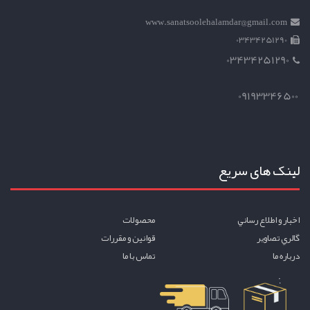
www.sanatsoolehalamdar@gmail.com
03434251290
03434251290
09193346500
لینک های سریع
اخبار و اطلاع رساني
محصولات
گالري تصاوير
قوانين و مقررات
درباره ما
تماس با ما