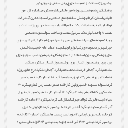
نبشی
پروژه ساخت و نصب
ساندویچ پانل سقفی و دیواری
تیر
ورقی
گلگهر
پشم شیشه
پروژه امور مالیاتی انار
مسکن مهر
اداره کل امور
مالیاتی استان کرمان
پوشش سقف
مجتمع صنعتی رفسنجان
مخزن آب
شرکت
فولاد ایرانیان
رفسنجان
شرکت خاتم الانبیاء موسسه حراء
پروژه ساخت و
نصب 8 واحدی
انبار نمک سربیژن
نصب و ساخت سوله
سوله صنعتی
جیرفت
سوله سازی
سوله صنعتی سیرجان
سوله ورزشی
اداره راه و شهرسازی
جیرفت
پاریز مجموعه ورزشی
انواع لوله
کمیته امداد امام خمینی
ساختمان
سازی
جوشکاری بدون استفاده از دست
جوشکاری
انیمیشن نصب سوله
جدول
وزن ورق روغنی
جدول اشتال ورق روغنی
جدول اشتال میلگرد
میلگرد
ساده
میلگرد آجدار خرمدشت
دهنده
میلگرد آجدار
تشکیل
طرح ها و پروژه
ها
ساخت
تیر ورق
نبشی 3×6
ورق سیاه
میلگرد 18 آجدار کارخانه بردسیر
کرمان
سوله تسویه خانه
پروفیل کارخانه صدرا
نصب ریل قطار
میلگرد 30
ساده کویر کاشان
نبشی 5×4
میلگرد 16 آجدار کارخانه بردسیر کرمان
ورق
سیاه شیت فابریک فولاد مبارکه
انتقال اب کرمان
میلگرد32 ساده کارخانه
آذر گستر سدید
میلگرد آجدار کارخانه بردسیر کرمان
ناودونی 8 میل
کارخانه ناب تبریز
ناودانی 12
ناودانی
برچسب ها:
میلگردآجدار20 کارخانه
بردسیر کرمان
نبشی 3×4 کار خانه جاوید بناب
نبشی 4×4
لوله داربستی 2