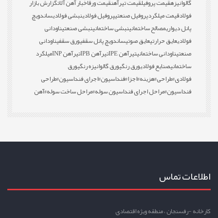
گالوانیزه
قیمت پروفیل
قیمت تیرآهن
قیمت ورق
اخبار آهن آلات
گزارش بازار
فولاد
قیمت میلگرد
پروفیل صنعتی
پروفیل فولادی
نبشی فولادی
ساندویچ
پانل دیواری
مصالح ساختمانی
نبشی ساختمانی
نبشی صنعتی
ناودانی
فولادی
عایق حرارتی
عایق صوتی
ساندویچ پانل سقفی
ورق سقفی
ناودانی
صنعتی
ناودانی ساختمانی
تیرآهن IPE
تیرآهن IPB
تیرآهن INP
میلگرد
ساختمانی
صنایع فولادی
ورق رنگی
ورق گالوانیزه رنگی
ورق
فولادی
#طراحی
#هزینه
#اجزا
#فنداسیون
#اجرای فنداسیون
#طراحی
فنداسیون
#مراحل اجرای فنداسیون سوله
#مراحل ساخت سوله
#آهن
اطلاعات تماس
کارخانه -رفسنجان ، منطقه ویژه اقتصادی