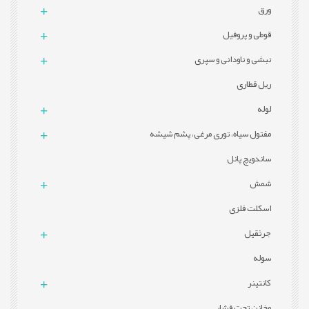
ورق
قوطی و پروفيل
نبشی و ناودانی و سپری
ریل قطاری
لوله
مفتول سیاه، توری مرغی، پشم شیشه
ساندویچ پانل
شمش
اسکلت فلزی
جرثقیل
سوله
کانتینر
مخازن تحت فشار