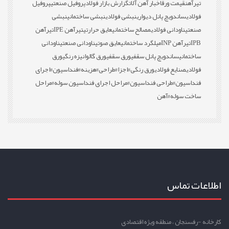
تیرآهن
قیمت ورق
اخبار آهن آلات
گزارش بازار فولاد
پروفیل صنعتی
پروفیل
فولادی
ساندویچ پانل دیواری
نبشی فولادی
نبشی ساختمانی
نبشی
صنعتی
ناودانی فولادی
مصالح ساختمانی
عایق حرارتی
تیرآهن IPE
تیرآهن
IPB
تیرآهن INP
میلگرد ساختمانی
عایق صوتی
ناودانی صنعتی
ناودانی
ساختمانی
ساندویچ پانل سقفی
ورق سقفی
ورق گالوانیزه رنگی
ورق
فولادی
صنایع فولادی
ورق رنگی
#اجزا
#طراحی
#هزینه
#فنداسیون
#اجرای
فنداسیون
#طراحی فنداسیون
#مراحل اجرای فنداسیون سوله
#مراحل
ساخت سوله
#آهن
اطلاعات تماس
کارخانه -رفسنجان ، منطقه ویژه اقتصادی