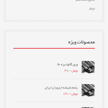
تریلر
محصولات ویژه
ورق گالوانیزه 50
تومان
48,000
پشم شیشه ایزوران ایران
تومان
1,190,000