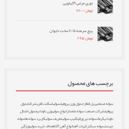
توری مرغی 9کیلویی
تومان
620,000
پیچ سرمته 7/5سانت تایوان
تومان
2,950
برچسب های محصول
سوله صنعتی
ریل قطار
جدول وزن پروفیل
سوله
اسکلت فلزی
شرکت
جدول
پروفیل
شرکت صنعت سوله علمدار
انواع سوله
وزن ناودانی
جدول اشتال
ناودانی
کرمان
سوله تیر ورقی
کلیپ سوله
تعریف سوله
کاربرد سوله ها
سوله
چیست
سوله سبک
ترکیبات آهن
انواع آهن آلات
اهداف خرید سوله
ویژگی