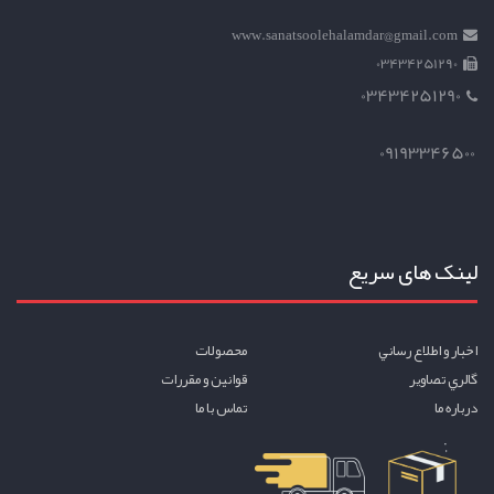
www.sanatsoolehalamdar@gmail.com
03434251290
03434251290
09193346500
لینک های سریع
اخبار و اطلاع رساني
محصولات
گالري تصاوير
قوانين و مقررات
درباره ما
تماس با ما