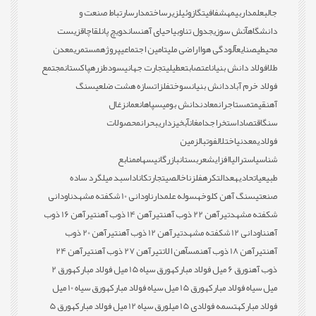
جالب
علمدار
بیمه
شفافیت
گازوئیل
زیرساخت
مدارس
ارتباط صنعت و
دانشگاه
آتش سوزی
جدول تناوبی
احیای آهن
ساندویچ پانل
قاچاق
زیست
محیطی
صنایع
آلودگی هوا
اراضی ملی
تامین اجتماعی
پروژه
مستمری
معدن
طلا
فولاد دانش بنیان
اعتصاب
تعطیلی
تجارت جهانی
سود
طزره
پاکستان
مجتمع
فولاد خرم آباد
دانش بنیان
سوخت
فلزات
سازه هشت ضلعی
سنگ
آهن
قیمت
مستاجران
معادن
دانش بومی
سپاهان
عمان
زغال
سنگ
اقتصاد
استخراج
دامغان
آبخیزداری
بحران
محصولات
فولادی
معدنی
اختلال
فوتبال
زمین
شناسی
استرالیا
افزایش
عربستان
بازرگانی
سهام
منابع
طبیعی
اتحادیه
عدالت
کره
فلز
ناخالصی
تجارت
کانادا
سبد میلگرد ساده
صنعتی
سنگ آهن کلوخه
سوله علمدار
ناودانی 10 شکفته مشهد
ناودانی
شکفته مشهد
تیرآهن 22 ذوب آهن
تیرآهن 14 ذوب آهن
تیرآهن 16 ذوب
آهن
ناودانی 12 شکفته مشهد
تیرآهن 12 ذوب آهن
تیرآهن 20 ذوب
آهن
تیرآهن 18 ذوب آهن
مس
آهن الات
تیرآهن 27 ذوب آهن
تیرآهن 24
ذوب آهن
ورق 6 میل فولاد مبارکه
ورق سیاه 15 میل فولاد مبارکه
ورق 2
میل سیاه فولاد مبارکه
ورق 15 میل سیاه فولاد مبارکه
ورق سیاه 10 میل
فولاد مبارکه
تسمه فولادی 15 میل
ورق سیاه 12 میل فولاد مبارکه
ورق 5