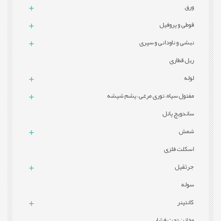
ورق
قوطی و پروفيل
نبشی و ناودانی و سپری
ریل قطاری
لوله
مفتول سیاه، توری مرغی، پشم شیشه
ساندویچ پانل
شمش
اسکلت فلزی
جرثقیل
سوله
کانتینر
مخازن تحت فشار