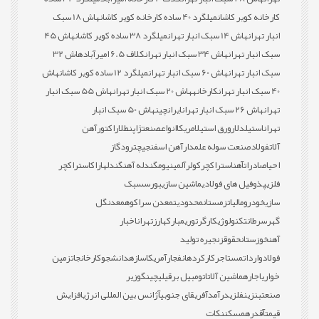
کارخانه کویر کاشان
میلگرد 40 ساده کارخانه کویر کاشان
هاش 18 سبک
انبار تهران
هاش 14 سبک انبار تهران
میلگرد 38 ساده کویر کاشان
هاش 45
سبک انبار تهران
هاش 34 سبک انبار تهران
کلاف 6.5 امیرآباد
هاش 32
سبک انبار تهران
هاش 60 سبک انبار تهران
میلگرد 12 ساده کویر کاشان
هاش
40 سبک انبار تهران
کارخانه
هاش 20 سبک انبار تهران
هاش 55 سبک انبار
تهران
هاش 26 سبک انبار تهران
ایران
چین
هاش 50 سبک انبار
تهران
استیل
دلار
ورق استیل
امریکا
انواع
صنعت
ژاپن
طلا
راکتور
آهن
آلات
فولاد
صنعت سوله علمدار
آهن اسفنجی
چترود
گاز
احیا
صادرات
آهن
استراکچر
کولر
آلمینیوم
گندله آهن
گندله
اراک
استراکچر
فلزی
پذوفیل های فولادی
ماشین سازی
بورس
سبک
سازی
خودرو
مالیات
زمستان
محدودیت
معدن سراکوه
معدن
گل
گهر
سرطان
تکنولوژی
کارگر
توری
مبارکه
ارز
تهران
اخبار
آهن
خوزستان
حقوق
زنجیره تولید
فولاد
واردات
مستاجر
کارکرده
انفجار
آمریکا
سازه
دانشجو
کارخانجات
زمین
خواری
اجاره
ماشین آلات
اتومبیل برقی
لیچینگ
وزیر
صنعت
بنزین
فلزی
درآمد
آفریقای جنوبی
آژانس بین المللی انرژی
افزایش
قیمت
آقدره
مسکن
نکات