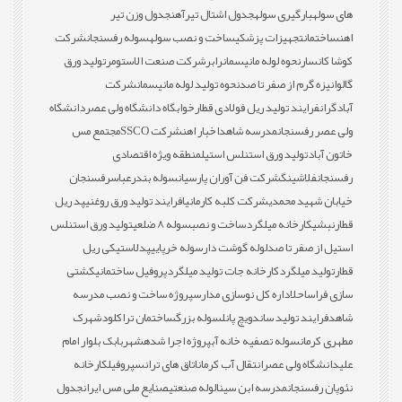
های سوله
بارگیری سوله
جدول اشتال تیرآهن
جدول وزن تیر
اهن
ساختمان
تجهیزات پزشکی
ساخت و نصب سوله
سوله رفسنجان
شرکت
کوشا کانسار
نحوه لوله مانیسمان
رابر
شرکت صنعت الاستومر
تولید ورق
گالوانیزه گرم از صفر تا صد
نحوه تولید لوله مانیسمان
شرکت
آبادگران
فرایند تولید ریل فولادی قطار
خوابگاه دانشگاه ولی عصر
دانشگاه
ولی عصر رفسنجان
مدرسه شاهد
اخبار اهن
شرکت SSCO
مجتمع مس
خاتون آباد
تولید ورق استنلس استیل
منطقه ویژه اقتصادی
رفسنجان
فلاشینگ
شرکت فن آوران پارسیان
سوله بندرعباس
رفسنجان
خیابان شهید محمدی
شرکت کلبه کارمانیا
فرایند تولید ورق روغنی
پد ریل
قطار
نبشی
کارخانه میلگرد
ساخت و نصب
سوله 8 ضلعی
تولید ورق استنلس
استیل از صفر تا صد
لوله گوشت دار
سوله خرپایی
پدلاستیکی ریل
قطار
تولید میلگرد
کارخانه جات تولید میلگرد
پروفیل ساختمانی
کشتی
سازی فراساحل
اداره کل نوسازی مدارس
پروژه ساخت و نصب مدرسه
شاهد
فرایند تولید ساندویچ پانل
سوله بزرگ
ساختمان تراکلود
شهرک
مطهری کرمان
سوله تصفیه خانه آب
پروژه اجرا شده
شهربابک بلوار امام
علی
دانشگاه ولی عصر
انتقال آب کرمان
اتاق های ترانس
پروفیل
کارخانه
نئوپان رفسنجان
مدرسه ابن سینا
لوله صنعتی
صنایع ملی مس ایران
جدول