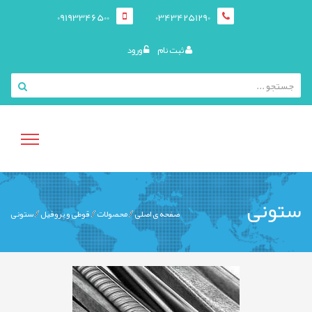
09193346500
03434251290
ثبت نام
ورود
منوی
ستونی
صفحه ی اصلی
محصولات
قوطی و پروفيل
ستونی
کاربری