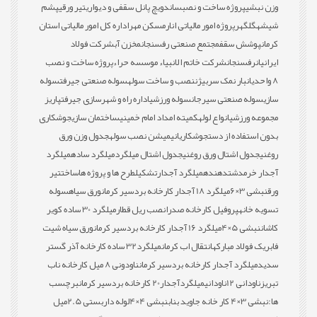
وزن نبشی
پروژه ساخت و نصب
ساندویچ پانل سقفی و دیواری
تیر ورقی
پشم
شیشه
گلگهر
پروژه امور مالیاتی انار
مسکن مهر
اداره کل امور مالیاتی استان
کرمان
پوشش سقف
مجتمع صنعتی رفسنجان
مخزن آب
شرکت فولاد
ایرانیان
رفسنجان
شرکت خاتم الانبیاء موسسه حراء
پروژه ساخت و نصب
8 واحدی
انبار نمک سربیژن
نصب و ساخت سوله
سوله صنعتی جیرفت
سوله
سازی
سوله صنعتی سیرجان
سوله ورزشی
اداره راه و شهرسازی جیرفت
پاریز
مجموعه ورزشی
انواع لوله
کمیته امداد امام خمینی
ساختمان سازی
جوشکاری
بدون استفاده از دست
جوشکاری
انیمیشن نصب سوله
جدول وزن ورق
روغنی
جدول اشتال ورق روغنی
جدول اشتال میلگرد
میلگرد ساده
میلگرد
آجدار خرمدشت
دهنده
میلگرد آجدار
تشکیل
طرح ها و پروژه ها
ساخت
تیر
ورق
نبشی 3×6
میلگرد 18 آجدار کارخانه بردسیر کرمان
ورق سیاه
سوله
تسویه خانه
پروفیل کارخانه صدرا
نصب ریل قطار
میلگرد 30 ساده کویر
کاشان
نبشی 5×4
میلگرد 16 آجدار کارخانه بردسیر کرمان
ورق سیاه شیت
فابریک فولاد مبارکه
انتقال اب کرمان
میلگرد32 ساده کارخانه آذر گستر
سدید
میلگرد آجدار کارخانه بردسیر کرمان
ناودونی 8 میل کارخانه ناب
تبریز
ناودانی 12
ناودانی
میلگردآجدار20 کارخانه بردسیر کرمان
برچسب
ها:
نبشی 3×4 کار خانه جاوید بناب
نبشی 4×4
لوله داربستی 2.5میل