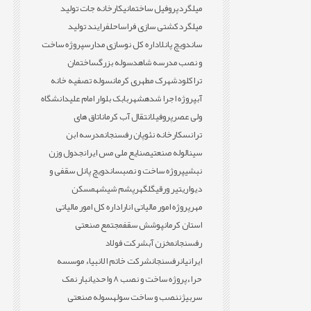
میلگرد
پروفیل ساختمانی
کارخانه جات تولید
میلگرد
کشتی سازی فراساحل
فرایند تولید
ساندویچ پانل
اداره کل نوسازی مدارس
پروژه ساخت
و نصب مدرسه شاهد
سوله بزرگ
ساختمان
تراکلود
شهرک مطهری کرمان
سوله تصفیه خانه
آب
پروژه اجرا شده
شهربابک بلوار امام علی
دانشگاه
ولی عصر
پروفیل
انتقال آب کرمان
اتاق های
ترانس
کارخانه نئوپان رفسنجان
مدرسه ابن
سینا
لوله صنعتی
صنایع ملی مس ایران
جدول وزن
نبشی
پروژه ساخت و نصب
ساندویچ پانل سقفی و
دیواری
تیر ورقی
گلگهر
پشم شیشه
مسکن
مهر
پروژه امور مالیاتی انار
اداره کل امور مالیاتی
استان کرمان
پوشش سقف
مجتمع صنعتی
رفسنجان
مخزن آب
شرکت فولاد
ایرانیان
رفسنجان
شرکت خاتم الانبیاء موسسه
حراء
پروژه ساخت و نصب 8 واحدی
انبار نمک
سربیژن
نصب و ساخت سوله
سوله صنعتی