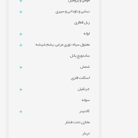
قوطی و پروفيل
نبشی و ناودانی و سپری
ریل قطاری
لوله
مفتول سیاه، توری مرغی، پشم شیشه
ساندویچ پانل
شمش
اسکلت فلزی
جرثقیل
سوله
کانتینر
مخازن تحت فشار
تریلر