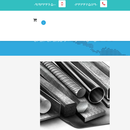
09193346500
03434251290
0
صفحه ی اصلی
محصولات
قوطی و پروفيل
پروفیل