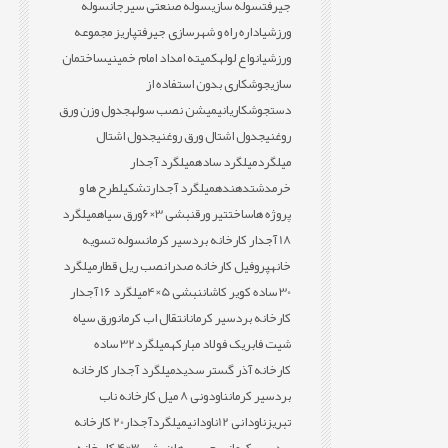
جیرفت
سوله سازی
سوله صنعتی سیرجان
سوله
ورزشی
اداره راه و شهرسازی جیرفت
پاریز مجموعه
ورزشی
انواع لوله
کمیته امداد امام خمینی
ساختمان
سازی
جوشکاری بدون استفاده از
دست
جوشکاری
انیمیشن نصب سوله
جدول وزن ورق
روغنی
جدول اشتال ورق روغنی
جدول اشتال
میلگرد
میلگرد ساده
میلگرد آجدار
خرمدشت
دهنده
میلگرد آجدار
تشکیل
طرح ها و
پروژه ها
ساخت
تیر ورق
نبشی 3×6
ورق سیاه
میلگرد
18 آجدار کارخانه بردسیر کرمان
سوله تسویه
خانه
پروفیل کارخانه صدرا
نصب ریل قطار
میلگرد
30 ساده کویر کاشان
نبشی 5×4
میلگرد 16 آجدار
کارخانه بردسیر کرمان
انتقال اب کرمان
ورق سیاه
شیت فابریک فولاد مبارکه
میلگرد32 ساده
کارخانه آذر گستر سدید
میلگرد آجدار کارخانه
بردسیر کرمان
ناودونی 8 میل کارخانه ناب
تبریز
ناودانی 12
ناودانی
میلگردآجدار20 کارخانه