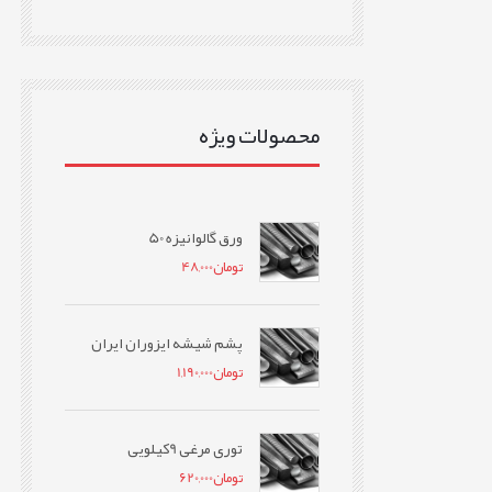
محصولات ویژه
ورق گالوانیزه 50
تومان
48,000
پشم شیشه ایزوران ایران
تومان
1,190,000
توری مرغی 9کیلویی
تومان
620,000