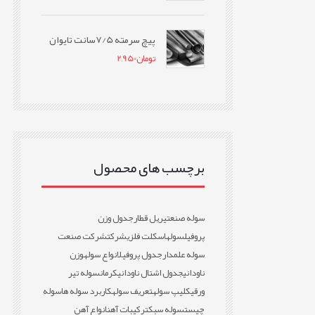
پیچ سرمته 7/5سانت تایوان
تومان
2,950
برچسب های محصول
سوله صنعتی
ریل قطار
جدول وزن
پروفیل
سوله
اسکلت فلزی
شرکت
شرکت صنعت
سوله علمدار
جدول پروفیل
انواع سوله
وزن
ناودانی
جدول اشتال ناودانی
کرمان
سوله تیر
ورقی
کلیپ سوله
تعریف سوله
کاربرد سوله ها
سوله
چیست
سوله سبک
ترکیبات آهن
انواع آهن