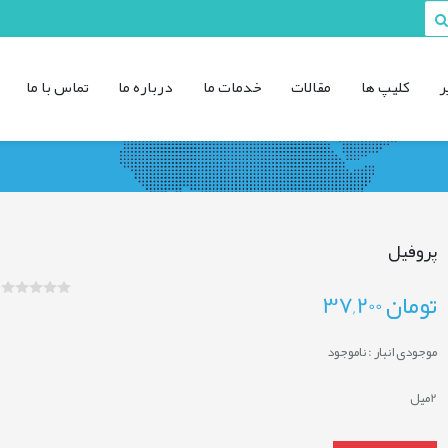
ر
کليپ ها
مقالات
خدمات ما
درباره ما
تماس با ما
پروفیل
تومان
37,200
موجودی انبار :
ناموجود
2میل