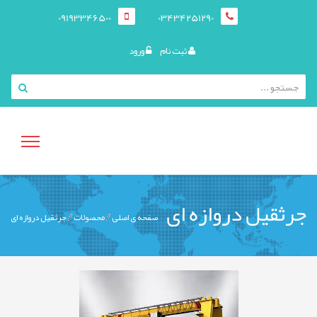
09193346500
03434251290
ثبت نام
ورود
منوی
جرثقیل دروازه ای
صفحه ی اصلی
محصولات
جرثقیل دروازه ای
کاربری