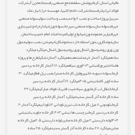
مالیاتی استان کرمان
پوشش سقف
مجتمع صنعتی رفسنجان
مخزن آب
شرکت
فولاد ایرانیان
رفسنجان
شرکت خاتم الانبیاء موسسه حراء
انبار نمک
سربیژن
پروژه ساخت و نصب 8 واحدی
نصب و ساخت سوله
سوله صنعتی
جیرفت
سوله سازی
سوله صنعتی سیرجان
سوله ورزشی
اداره راه و شهرسازی
جیرفت
پاریز مجموعه ورزشی
انواع لوله
کمیته امداد امام خمینی
ساختمان
سازی
جوشکاری بدون استفاده از دست
جوشکاری
انیمیشن نصب سوله
جدول
وزن ورق روغنی
جدول اشتال ورق روغنی
جدول اشتال میلگرد
میلگرد
ساده
میلگرد آجدار خرمدشت
دهنده
میلگرد آجدار
تشکیل
طرح ها و پروژه
ها
ساخت
تیر ورق
نبشی 3×6
ورق سیاه
میلگرد 18 آجدار کارخانه بردسیر
کرمان
سوله تسویه خانه
پروفیل کارخانه صدرا
نصب ریل قطار
میلگرد 30
ساده کویر کاشان
نبشی 5×4
میلگرد 16 آجدار کارخانه بردسیر
کرمان
انتقال اب کرمان
ورق سیاه شیت فابریک فولاد مبارکه
میلگرد32
ساده کارخانه آذر گستر سدید
میلگرد آجدار کارخانه بردسیر
کرمان
ناودونی 8 میل کارخانه ناب تبریز
ناودانی 12
ناودانی
میلگردآجدار20
کارخانه بردسیر کرمان
برچسب ها:
نبشی 3×4 کار خانه جاوید بناب
نبشی
4×4
لوله داربستی 2 میل کارخانه صابری
لوله داربستی 2.5میل کارخانه
صابری
میلگرد 28 ساده کارخانه آذر گستر سدید
میلگرد 25 ساده