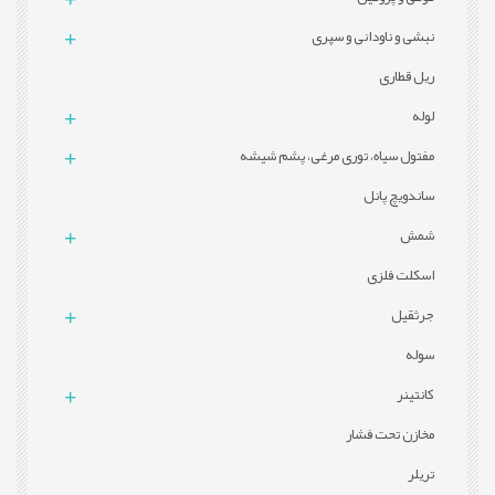
نبشی و ناودانی و سپری
ریل قطاری
لوله
مفتول سیاه، توری مرغی، پشم شیشه
ساندویچ پانل
شمش
اسکلت فلزی
جرثقیل
سوله
کانتینر
مخازن تحت فشار
تریلر