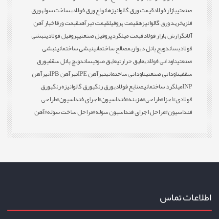
صنعتی
بازار فولاد
قیمت ورق گالوانیزه
انواع ورق فولادی
ساخت سوله
ورق
فلزی
خرید ورق گالوانیزه
قیمت پروفیل
قیمت تیرآهن
قیمت ورق
اخبار آهن
آلات
گزارش بازار فولاد
قیمت میلگرد
پروفیل صنعتی
پروفیل فولادی
نبشی
فولادی
ساندویچ پانل دیواری
مصالح ساختمانی
نبشی ساختمانی
نبشی
صنعتی
ناودانی فولادی
عایق حرارتی
عایق صوتی
ساندویچ پانل سقفی
ورق
سقفی
ناودانی صنعتی
ناودانی ساختمانی
تیرآهن IPE
تیرآهن IPB
تیرآهن
INP
میلگرد ساختمانی
صنایع فولادی
ورق رنگی
ورق گالوانیزه رنگی
ورق
فولادی
#اجزا
#طراحی
#هزینه
#فنداسیون
#اجرای فنداسیون
#طراحی
فنداسیون
#مراحل اجرای فنداسیون سوله
#مراحل ساخت سوله
#آهن
اطلاعات تماس