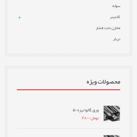
سوله
کانتینر
مخازن تحت فشار
تریلر
محصولات ویژه
ورق گالوانیزه 50
تومان
48,000