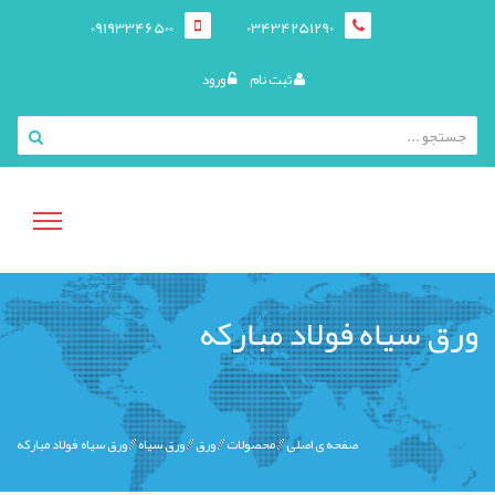
09193346500
03434251290
ثبت نام
ورود
منوی
ورق سیاه فولاد مبارکه
کاربری
صفحه ی اصلی
محصولات
ورق
ورق سیاه
ورق سیاه فولاد مبارکه