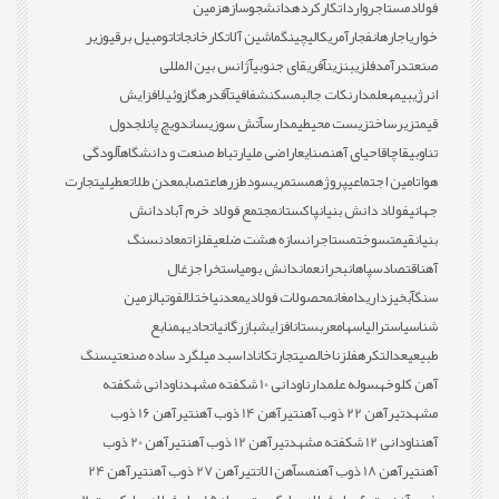
فولاد
مستاجر
واردات
کارکرده
دانشجو
سازه
زمین
خواری
اجاره
انفجار
آمریکا
لیچینگ
ماشین آلات
کارخانجات
اتومبیل برقی
وزیر
صنعت
درآمد
فلزی
بنزین
آفریقای جنوبی
آژانس بین المللی
انرژی
بیمه
علمدار
نکات جالب
مسکن
شفافیت
آقدره
گازوئیل
افزایش
قیمت
زیرساخت
زیست محیطی
مدارس
آتش سوزی
ساندویچ پانل
جدول
تناوبی
قاچاق
احیای آهن
صنایع
اراضی ملی
ارتباط صنعت و دانشگاه
آلودگی
هوا
تامین اجتماعی
پروژه
مستمری
سود
طزره
اعتصاب
معدن طلا
تعطیلی
تجارت
جهانی
فولاد دانش بنیان
پاکستان
مجتمع فولاد خرم آباد
دانش
بنیان
قیمت
سوخت
مستاجران
سازه هشت ضلعی
فلزات
معادن
سنگ
آهن
اقتصاد
سپاهان
بحران
عمان
دانش بومی
استخراج
زغال
سنگ
آبخیزداری
دامغان
محصولات فولادی
معدنی
اختلال
فوتبال
زمین
شناسی
استرالیا
سهام
عربستان
افزایش
بازرگانی
اتحادیه
منابع
طبیعی
عدالت
کره
فلز
ناخالصی
تجارت
کانادا
سبد میلگرد ساده صنعتی
سنگ
آهن کلوخه
سوله علمدار
ناودانی 10 شکفته مشهد
ناودانی شکفته
مشهد
تیرآهن 22 ذوب آهن
تیرآهن 14 ذوب آهن
تیرآهن 16 ذوب
آهن
ناودانی 12 شکفته مشهد
تیرآهن 12 ذوب آهن
تیرآهن 20 ذوب
آهن
تیرآهن 18 ذوب آهن
مس
آهن الات
تیرآهن 27 ذوب آهن
تیرآهن 24