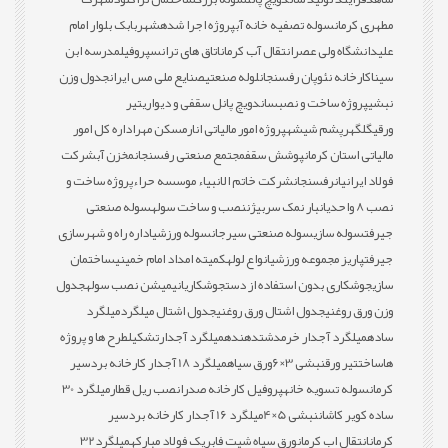
مطهری کرمان
سوله تصفیه خانه آب
پروژه اجرا شده
شهربابک بلوار امام
علی
دانشگاه ولی عصر
انتقال آب کرمان
اتاق های ترانس
پروفیل
مدرسه ابن
سینا
کارخانه نئوپان رفسنجان
لوله صنعتی
صنایع ملی مس ایران
جدول وزن
نبشی
پروژه ساخت و نصب
ساندویچ پانل سقفی و دیواری
تیر
ورقی
گلگهر
پشم شیشه
پروژه امور مالیاتی انار
مسکن مهر
اداره کل امور
مالیاتی استان کرمان
پوشش سقف
مجتمع صنعتی رفسنجان
مخزن آب
شرکت
فولاد ایرانیان
رفسنجان
شرکت خاتم الانبیاء موسسه حراء
پروژه ساخت و
نصب 8 واحدی
انبار نمک سربیژن
نصب و ساخت سوله
سوله صنعتی
جیرفت
سوله سازی
سوله صنعتی سیرجان
سوله ورزشی
اداره راه و شهرسازی
جیرفت
پاریز مجموعه ورزشی
انواع لوله
کمیته امداد امام خمینی
ساختمان
سازی
جوشکاری بدون استفاده از دست
جوشکاری
انیمیشن نصب سوله
جدول
وزن ورق روغنی
جدول اشتال ورق روغنی
جدول اشتال میلگرد
میلگرد
ساده
میلگرد آجدار خرمدشت
دهنده
میلگرد آجدار
تشکیل
طرح ها و پروژه
ها
ساخت
تیر ورق
نبشی 3×6
ورق سیاه
میلگرد 18 آجدار کارخانه بردسیر
کرمان
سوله تسویه خانه
پروفیل کارخانه صدرا
نصب ریل قطار
میلگرد 30
ساده کویر کاشان
نبشی 5×4
میلگرد 16 آجدار کارخانه بردسیر
کرمان
انتقال اب کرمان
ورق سیاه شیت فابریک فولاد مبارکه
میلگرد32