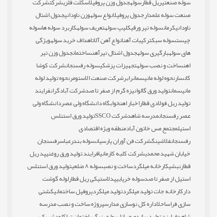
سوله صنعتی
ریل قطار
سوله
جدول وزن پروفیل
اسکلت فلزی
شرکت
شرکت
صنعت سوله علمدار
جدول پروفیل
انواع سوله
وزن ناودانی
جدول اشتال
ناودانی
کرمان
سوله تیر ورقی
کلیپ سوله
تعریف سوله
کاربرد سوله ها
سوله
چیست
سوله سبک
ترکیبات آهن
انواع آهن آلات
اهداف خرید سوله
ویژگی
های سوله
بارگیری سوله
جدول اشتال تیرآهن
ساختمان
جدول وزن تیر
اهن
ساخت و نصب سوله
تجهیزات پزشکی
سوله رفسنجان
شرکت کوشا
کانسار
نحوه لوله مانیسمان
رابر
شرکت صنعت الاستومر
نحوه تولید لوله
مانیسمان
تولید ورق گالوانیزه گرم از صفر تا صد
شرکت آبادگران
فرایند
تولید ریل فولادی قطار
اخبار اهن
خوابگاه دانشگاه ولی عصر
دانشگاه ولی
عصر رفسنجان
مدرسه شاهد
شرکت SSCO
تولید ورق استنلس
استیل
مجتمع مس خاتون آباد
منطقه ویژه اقتصادی
رفسنجان
فلاشینگ
شرکت فن آوران پارسیان
سوله بندرعباس
رفسنجان
خیابان شهید محمدی
شرکت کلبه کارمانیا
فرایند تولید ورق روغنی
پد ریل
قطار
نبشی
کارخانه میلگرد
ساخت و نصب
سوله 8 ضلعی
تولید ورق استنلس
استیل از صفر تا صد
سوله خرپایی
پدلاستیکی ریل قطار
لوله گوشت
دار
کارخانه جات تولید میلگرد
تولید میلگرد
پروفیل ساختمانی
کشتی
سازی فراساحل
اداره کل نوسازی مدارس
پروژه ساخت و نصب مدرسه
شاهد
فرایند تولید ساندویچ پانل
سوله بزرگ
ساختمان تراکلود
شهرک