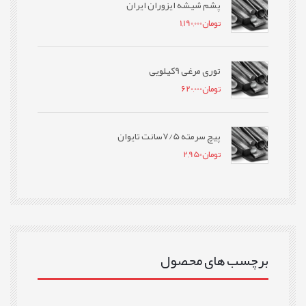
پشم شیشه ایزوران ایران
تومان
1,190,000
توری مرغی 9کیلویی
تومان
620,000
پیچ سرمته 7/5سانت تایوان
تومان
2,950
برچسب های محصول