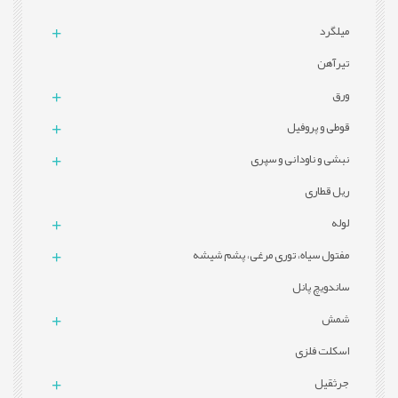
میلگرد
تيرآهن
ورق
قوطی و پروفيل
نبشی و ناودانی و سپری
ریل قطاری
لوله
مفتول سیاه، توری مرغی، پشم شیشه
ساندویچ پانل
شمش
اسکلت فلزی
جرثقیل