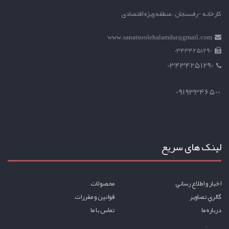
کارخانه -رفسنجان ، منطقه ویژه اقتصادی
www.sanatsoolehalamdar@gmail.com
03434251290
03434251290
09193346500
لینک های سریع
اخبار و اطلاع رساني
محصولات
گالري تصاوير
قوانين و مقررات
درباره ما
تماس با ما