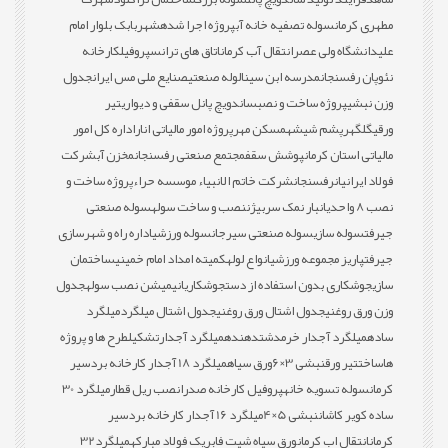
مطهری کرمان
سوله تصفیه خانه آب
پروژه اجرا شده
شهربابک بلوار امام
علی
دانشگاه ولی عصر
انتقال آب کرمان
اتاق های ترانس
پروفیل
کارخانه
نئوپان رفسنجان
مدرسه ابن سینا
لوله صنعتی
صنایع ملی مس ایران
جدول
وزن نبشی
پروژه ساخت و نصب
ساندویچ پانل سقفی و دیواری
تیر
ورقی
گلگهر
پشم شیشه
مسکن مهر
پروژه امور مالیاتی انار
اداره کل امور
مالیاتی استان کرمان
پوشش سقف
مجتمع صنعتی رفسنجان
مخزن آب
شرکت
فولاد ایرانیان
رفسنجان
شرکت خاتم الانبیاء موسسه حراء
پروژه ساخت و
نصب 8 واحدی
انبار نمک سربیژن
نصب و ساخت سوله
سوله صنعتی
جیرفت
سوله سازی
سوله صنعتی سیرجان
سوله ورزشی
اداره راه و شهرسازی
جیرفت
پاریز مجموعه ورزشی
انواع لوله
کمیته امداد امام خمینی
ساختمان
سازی
جوشکاری بدون استفاده از دست
جوشکاری
انیمیشن نصب سوله
جدول
وزن ورق روغنی
جدول اشتال ورق روغنی
جدول اشتال میلگرد
میلگرد
ساده
میلگرد آجدار خرمدشت
دهنده
میلگرد آجدار
تشکیل
طرح ها و پروژه
ها
ساخت
تیر ورق
نبشی 3×6
ورق سیاه
میلگرد 18 آجدار کارخانه بردسیر
کرمان
سوله تسویه خانه
پروفیل کارخانه صدرا
نصب ریل قطار
میلگرد 30
ساده کویر کاشان
نبشی 5×4
میلگرد 16 آجدار کارخانه بردسیر
کرمان
انتقال اب کرمان
ورق سیاه شیت فابریک فولاد مبارکه
میلگرد32