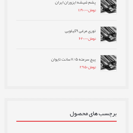
پشم شیشه ایزوران ایران
تومان
1,190,000
توری مرغی 9کیلویی
تومان
620,000
پیچ سرمته 7/5سانت تایوان
تومان
2,950
برچسب های محصول