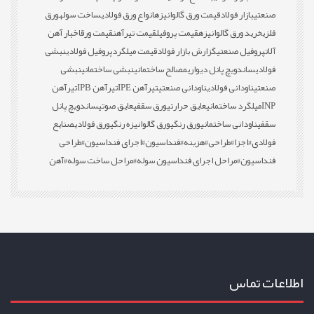
صنعتی
بازار فولاد
قیمت ورق گالوانیزه
انواع ورق فولادی
ساخت سوله
ورق
فلزی
خرید ورق گالوانیزه
قیمت پروفیل
قیمت تیرآهن
قیمت ورق
اخبار آهن
آلات
پروفیل صنعتی
گزارش بازار فولاد
قیمت میلگرد
پروفیل فولادی
نبشی
فولادی
ساندویچ پانل دیواری
مصالح ساختمانی
نبشی ساختمانی
نبشی
صنعتی
ناودانی فولادی
ناودانی صنعتی
تیرآهن IPE
تیرآهن IPB
تیرآهن
INP
میلگرد ساختمانی
عایق حرارتی
ورق سقفی
عایق صوتی
ساندویچ پانل
سقفی
ناودانی ساختمانی
ورق رنگی
ورق گالوانیزه رنگی
ورق فولادی
صنایع
فولادی
#اجزا
#طراحی
#هزینه
#فنداسیون
#اجرای فنداسیون
#طراحی
فنداسیون
#مراحل اجرای فنداسیون سوله
#مراحل ساخت سوله
#آهن
اطلاعات تماس