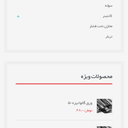
سوله
کانتینر
مخازن تحت فشار
تریلر
محصولات ویژه
ورق گالوانیزه 50
تومان
48,000