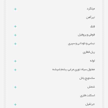
میلگرد
تيرآهن
ورق
قوطی و پروفيل
نبشی و ناودانی و سپری
ریل قطاری
لوله
مفتول سیاه، توری مرغی، پشم شیشه
ساندویچ پانل
شمش
اسکلت فلزی
جرثقیل