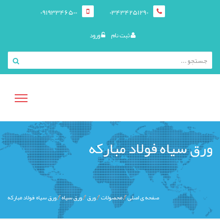
09193346500
03434251290
ثبت نام
ورود
منوی
ورق سیاه فولاد مبارکه
کاربری
صفحه ی اصلی
محصولات
ورق
ورق سیاه
ورق سیاه فولاد مبارکه