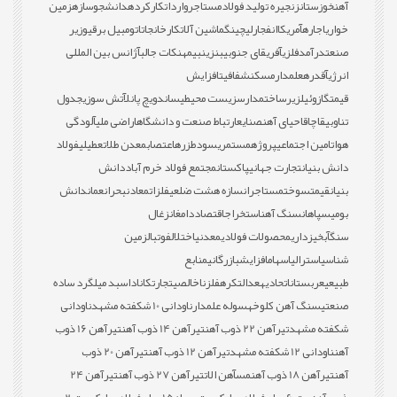
آهن
خوزستان
زنجیره تولید فولاد
مستاجر
واردات
کارکرده
دانشجو
سازه
زمین
خواری
اجاره
آمریکا
انفجار
لیچینگ
ماشین آلات
کارخانجات
اتومبیل برقی
وزیر
صنعت
درآمد
فلزی
آفریقای جنوبی
بنزین
بیمه
نکات جالب
آژانس بین المللی
انرژی
آقدره
علمدار
مسکن
شفافیت
افزایش
قیمت
گازوئیل
زیرساخت
مدارس
زیست محیطی
ساندویچ پانل
آتش سوزی
جدول
تناوبی
قاچاق
احیای آهن
صنایع
ارتباط صنعت و دانشگاه
اراضی ملی
آلودگی
هوا
تامین اجتماعی
پروژه
مستمری
سود
طزره
اعتصاب
معدن طلا
تعطیلی
فولاد
دانش بنیان
تجارت جهانی
پاکستان
مجتمع فولاد خرم آباد
دانش
بنیان
قیمت
سوخت
مستاجران
سازه هشت ضلعی
فلزات
معادن
بحران
عمان
دانش
بومی
سپاهان
سنگ آهن
استخراج
اقتصاد
دامغان
زغال
سنگ
آبخیزداری
محصولات فولادی
معدنی
اختلال
فوتبال
زمین
شناسی
استرالیا
سهام
افزایش
بازرگانی
منابع
طبیعی
عربستان
اتحادیه
عدالت
کره
فلز
ناخالصی
تجارت
کانادا
سبد میلگرد ساده
صنعتی
سنگ آهن کلوخه
سوله علمدار
ناودانی 10 شکفته مشهد
ناودانی
شکفته مشهد
تیرآهن 22 ذوب آهن
تیرآهن 14 ذوب آهن
تیرآهن 16 ذوب
آهن
ناودانی 12 شکفته مشهد
تیرآهن 12 ذوب آهن
تیرآهن 20 ذوب
آهن
تیرآهن 18 ذوب آهن
مس
آهن الات
تیرآهن 27 ذوب آهن
تیرآهن 24