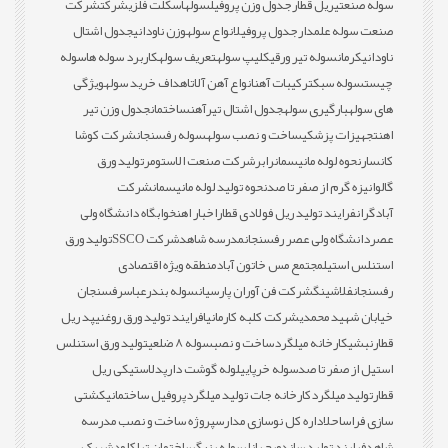
سوله صنعتی
ریل قطار
جدول وزن پروفیل
سوله
اسکلت فلزی
شرکت
شرکت
صنعت سوله علمدار
جدول پروفیل
انواع سوله
وزن ناودانی
جدول اشتال
ناودانی
کرمان
سوله تیر ورقی
کلیپ سوله
تعریف سوله
کاربرد سوله ها
سوله
چیست
سوله سبک
ترکیبات آهن
انواع آهن آلات
اهداف خرید سوله
ویژگی
های سوله
بارگیری سوله
جدول اشتال تیرآهن
ساختمان
جدول وزن تیر
اهن
تجهیزات پزشکی
ساخت و نصب سوله
سوله رفسنجان
شرکت کوشا
کانسار
نحوه لوله مانیسمان
رابر
شرکت صنعت الاستومر
تولید ورق
گالوانیزه گرم از صفر تا صد
نحوه تولید لوله مانیسمان
شرکت
آبادگران
فرایند تولید ریل فولادی قطار
اخبار اهن
خوابگاه دانشگاه ولی
عصر
دانشگاه ولی عصر رفسنجان
مدرسه شاهد
شرکت SSCO
تولید ورق
استنلس استیل
مجتمع مس خاتون آباد
منطقه ویژه اقتصادی
رفسنجان
فلاشینگ
شرکت فن آوران پارسیان
سوله بندرعباس
رفسنجان
خیابان شهید محمدی
شرکت کلبه کارمانیا
فرایند تولید ورق روغنی
پد ریل
قطار
نبشی
کارخانه میلگرد
ساخت و نصب
سوله 8 ضلعی
تولید ورق استنلس
استیل از صفر تا صد
سوله خرپایی
لوله گوشت دار
پدلاستیکی ریل
قطار
تولید میلگرد
کارخانه جات تولید میلگرد
پروفیل ساختمانی
کشتی
سازی فراساحل
اداره کل نوسازی مدارس
پروژه ساخت و نصب مدرسه
شاهد
فرایند تولید ساندویچ پانل
سوله بزرگ
ساختمان تراکلود
شهرک