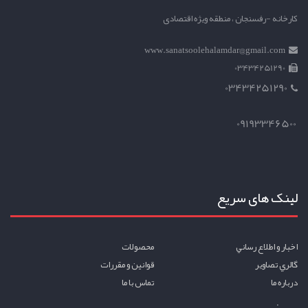
کارخانه -رفسنجان ، منطقه ویژه اقتصادی
www.sanatsoolehalamdar@gmail.com
03434251290
03434251290
09193346500
لینک های سریع
اخبار و اطلاع رساني
محصولات
گالري تصاوير
قوانين و مقررات
درباره ما
تماس با ما