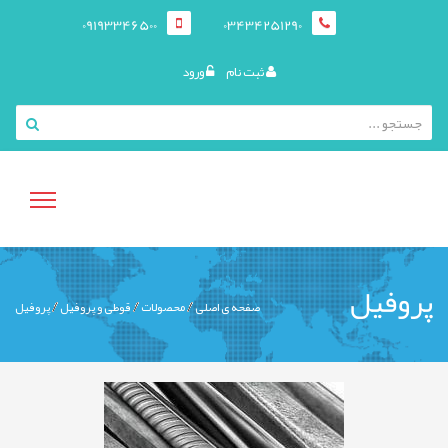
09193346500
03434251290
ثبت نام
ورود
منوی
پروفیل
صفحه ی اصلی
محصولات
قوطی و پروفيل
پروفیل
کاربری