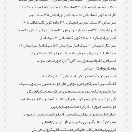
10 کارخانه امیرآباد
میلگرد 34 ساده کارخانه کویر کاشان
میلگرد 40 ساده
کارخانه کویر کاشان
هاش 18 سبک انبار تهران
هاش 45 سبک انبار
تهران
هاش 14 سبک انبار تهران
میلگرد 38 ساده کویر کاشان
کلاف 6.5
امیرآباد
هاش 34 سبک انبار تهران
هاش 32 سبک انبار تهران
هاش 60 سبک
انبار تهران
میلگرد 12 ساده کویر کاشان
هاش 40 سبک انبار
تهران
کارخانه
هاش 20 سبک انبار تهران
هاش 55 سبک انبار تهران
هاش 26
سبک انبار تهران
ایران
چین
هاش 50 سبک انبار تهران
استیل
دلار
ورق
استیل
امریکا
انواع
صنعت
ژاپن
طلا
آهن آلات
راکتور
صنعت سوله
علمدار
فولاد
گاز احیا
آهن
اسفنجی
چترود
آهن
صادرات
کولر
استراکچر
آلمینیوم
گندله
آهن
گندله
اراک
استراکچر فلزی
پذوفیل های فولادی
ماشین سازی
بورس
سبک
سازی
خودرو
مالیات
محدودیت
زمستان
معدن سراکوه
معدن
تکنولوژی
گل
گهر
کارگر
سرطان
توری
مبارکه
حقوق
ارز
تهران
اخبار آهن
خوزستان
زنجیره تولید
فولاد
مستاجر
واردات
کارکرده
دانشجو
سازه
زمین
خواری
اجاره
انفجار
آمریکا
لیچینگ
ماشین آلات
کارخانجات
اتومبیل برقی
وزیر
صنعت
درآمد
فلزی
آفریقای جنوبی
بنزین
آژانس بین المللی
انرژی
بیمه
علمدار
نکات جالب
آقدره
مسکن
شفافیت
گازوئیل
افزایش