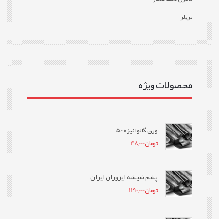
تریلر
محصولات ویژه
ورق گالوانیزه 50
تومان
48,000
پشم شیشه ایزوران ایران
تومان
1,190,000