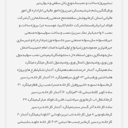
نبشی
پروژه ساخت و نصب
ساندویچ پانل سقفی و دیواری
تیر
ورقی
گلگهر
پشم شیشه
مسکن مهر
پروژه امور مالیاتی انار
اداره کل امور
مالیاتی استان کرمان
پوشش سقف
مجتمع صنعتی رفسنجان
مخزن آب
شرکت
فولاد ایرانیان
رفسنجان
شرکت خاتم الانبیاء موسسه حراء
پروژه ساخت و
نصب 8 واحدی
انبار نمک سربیژن
نصب و ساخت سوله
سوله صنعتی
جیرفت
سوله سازی
سوله صنعتی سیرجان
سوله ورزشی
اداره راه و شهرسازی
جیرفت
پاریز مجموعه ورزشی
انواع لوله
کمیته امداد امام خمینی
ساختمان
سازی
جوشکاری بدون استفاده از دست
جوشکاری
انیمیشن نصب سوله
جدول
وزن ورق روغنی
جدول اشتال ورق روغنی
جدول اشتال میلگرد
میلگرد
ساده
میلگرد آجدار خرمدشت
دهنده
میلگرد آجدار
تشکیل
طرح ها و پروژه
ها
ساخت
تیر ورق
نبشی 3×6
ورق سیاه
میلگرد 18 آجدار کارخانه بردسیر
کرمان
سوله تسویه خانه
پروفیل کارخانه صدرا
نصب ریل قطار
میلگرد 30
ساده کویر کاشان
نبشی 5×4
میلگرد 16 آجدار کارخانه بردسیر
کرمان
انتقال اب کرمان
ورق سیاه شیت فابریک فولاد مبارکه
میلگرد32
ساده کارخانه آذر گستر سدید
میلگرد آجدار کارخانه بردسیر
کرمان
ناودونی 8 میل کارخانه ناب تبریز
ناودانی 12
ناودانی
میلگردآجدار20
کارخانه بردسیر کرمان
برچسب ها:
نبشی 3×4 کار خانه جاوید بناب
نبشی