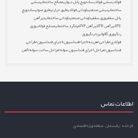
فولادی
نبشی فولادی
ساندویچ پانل دیواری
مصالح ساختمانی
نبشی
ساختمانی
نبشی صنعتی
ناودانی فولادی
عایق حرارتی
عایق صوتی
ساندویچ
پانل سقفی
ورق سقفی
ناودانی صنعتی
ناودانی ساختمانی
تیرآهن
IPE
تیرآهن IPB
تیرآهن INP
میلگرد ساختمانی
صنایع فولادی
ورق
رنگی
ورق گالوانیزه رنگی
ورق
فولادی
#طراحی
#هزینه
#اجزا
#فنداسیون
#اجرای فنداسیون
#طراحی
فنداسیون
#مراحل اجرای فنداسیون سوله
#مراحل ساخت سوله
#آهن
اطلاعات تماس
کارخانه -رفسنجان ، منطقه ویژه اقتصادی