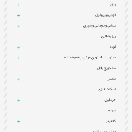
ورق
قوطی و پروفيل
نبشی و ناودانی و سپری
ریل قطاری
لوله
مفتول سیاه، توری مرغی، پشم شیشه
ساندویچ پانل
شمش
اسکلت فلزی
جرثقیل
سوله
کانتینر
مخازن تحت فشار