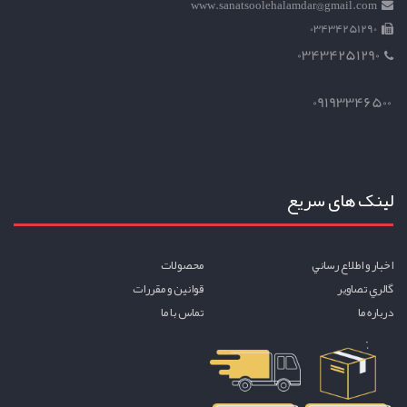
www.sanatsoolehalamdar@gmail.com
03434251290
03434251290
09193346500
لینک های سریع
اخبار و اطلاع رساني
محصولات
گالري تصاوير
قوانين و مقررات
درباره ما
تماس با ما