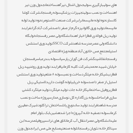
های سوله
بارگیری سوله
جدول اشتال تیرآهن
ساختمان
جدول وزن تیر
اهن
ساخت و نصب سوله
تجهیزات پزشکی
سوله رفسنجان
شرکت کوشا
کانسار
نحوه لوله مانیسمان
رابر
شرکت صنعت الاستومر
نحوه تولید لوله
مانیسمان
تولید ورق گالوانیزه گرم از صفر تا صد
شرکت آبادگران
فرایند
تولید ریل فولادی قطار
اخبار اهن
دانشگاه ولی عصر رفسنجان
خوابگاه
دانشگاه ولی عصر
مدرسه شاهد
شرکت SSCO
تولید ورق استنلس
استیل
مجتمع مس خاتون آباد
منطقه ویژه اقتصادی
رفسنجان
فلاشینگ
شرکت فن آوران پارسیان
سوله بندرعباس
رفسنجان
خیابان شهید محمدی
شرکت کلبه کارمانیا
فرایند تولید ورق روغنی
پد ریل
قطار
نبشی
کارخانه میلگرد
ساخت و نصب
سوله 8 ضلعی
تولید ورق استنلس
استیل از صفر تا صد
سوله خرپایی
لوله گوشت دار
پدلاستیکی ریل
قطار
پروفیل ساختمانی
کارخانه جات تولید میلگرد
تولید میلگرد
کشتی
سازی فراساحل
سوله بزرگ
اداره کل نوسازی مدارس
پروژه ساخت و نصب
مدرسه شاهد
فرایند تولید ساندویچ پانل
ساختمان تراکلود
شهرک مطهری
کرمان
سوله تصفیه خانه آب
پروژه اجرا شده
شهربابک بلوار امام
علی
دانشگاه ولی عصر
انتقال آب کرمان
اتاق های ترانس
پروفیل
مدرسه ابن
سینا
کارخانه نئوپان رفسنجان
لوله صنعتی
صنایع ملی مس ایران
جدول وزن