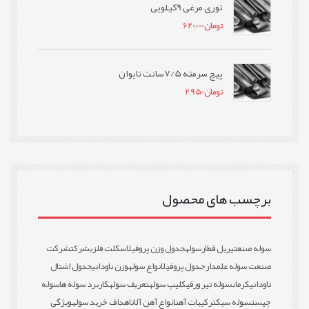
توری مرغی 9کیلویی
تومان
620,000
پیچ سرمته 7/5سانت تایوان
تومان
2,950
برچسب های محصول
سوله صنعتی
ریل قطار
سوله
جدول وزن پروفیل
اسکلت فلزی
شرکت
شرکت
صنعت سوله علمدار
جدول پروفیل
انواع سوله
وزن ناودانی
جدول اشتال
ناودانی
کرمان
سوله تیر ورقی
کلیپ سوله
تعریف سوله
کاربرد سوله ها
سوله
چیست
سوله سبک
ترکیبات آهن
انواع آهن آلات
اهداف خرید سوله
ویژگی