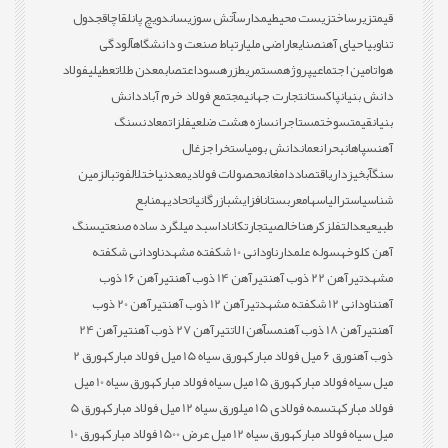
قیمت
زیرساخت
زیست محیطی
مدارس
آتش سوزی
ساندویچ پانل
قاچاق
جدول
تناوبی
احیای آهن
صنایع
اراضی ملی
ارتباط صنعت و دانشگاه
آلودگی
هوا
تامین اجتماعی
پروژه
مستمری
طزره
سود
اعتصاب
معدن طلا
تعطیلی
فولاد
دانش بنیان
پاکستان
تجارت جهانی
مجتمع فولاد خرم آباد
دانش
بنیان
قیمت
سوخت
مستاجران
سازه هشت ضلعی
فلزات
معادن
سنگ
آهن
سپاهان
بحران
عمان
دانش بومی
استخراج
زغال
سنگ
آبخیزداری
اقتصاد
دامغان
محصولات فولادی
معدنی
اختلال
فوتبال
زمین
شناسی
استرالیا
سهام
عربستان
افزایش
بازرگانی
اتحادیه
منابع
طبیعی
عدالت
فلز
کره
ناخالصی
تجارت
کانادا
سبد میلگرد ساده صنعتی
سنگ
آهن کلوخه
سوله علمدار
ناودانی 10 شکفته مشهد
ناودانی شکفته
مشهد
تیرآهن 22 ذوب آهن
تیرآهن 14 ذوب آهن
تیرآهن 16 ذوب
آهن
ناودانی 12 شکفته مشهد
تیرآهن 12 ذوب آهن
تیرآهن 20 ذوب
آهن
تیرآهن 18 ذوب آهن
مس
آهن الات
تیرآهن 27 ذوب آهن
تیرآهن 24
ذوب آهن
ورق 6 میل فولاد مبارکه
ورق سیاه 15 میل فولاد مبارکه
ورق 2
میل سیاه فولاد مبارکه
ورق 15 میل سیاه فولاد مبارکه
ورق سیاه 10 میل
فولاد مبارکه
تسمه فولادی 15 میل
ورق سیاه 12 میل فولاد مبارکه
ورق 5
میل سیاه فولاد مبارکه
ورق سیاه 12 میل عرض 1500 فولاد مبارکه
ورق 10