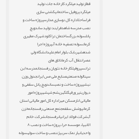
قطار
تولید میلگرد
کارخانه جات تولید
میلگرد
پروفیل ساختمانی
کشتی سازی
فراساحل
اداره کل نوسازی مدارس
پروژه ساخت و
نصب مدرسه شاهد
فرایند تولید ساندویچ
پانل
سوله بزرگ
ساختمان تراکلود
شهرک مطهری
کرمان
سوله تصفیه خانه آب
پروژه اجرا
شده
شهربابک بلوار امام علی
دانشگاه ولی
عصر
انتقال آب کرمان
اتاق های
ترانس
پروفیل
کارخانه نئوپان رفسنجان
مدرسه ابن
سینا
لوله صنعتی
صنایع ملی مس ایران
جدول وزن
نبشی
پروژه ساخت و نصب
ساندویچ پانل سقفی و
دیواری
تیر ورقی
گلگهر
پشم شیشه
پروژه امور
مالیاتی انار
مسکن مهر
اداره کل امور مالیاتی استان
کرمان
پوشش سقف
مجتمع صنعتی رفسنجان
مخزن
آب
شرکت فولاد ایرانیان
رفسنجان
شرکت خاتم
الانبیاء موسسه حراء
پروژه ساخت و نصب 8
واحدی
انبار نمک سربیژن
نصب و ساخت سوله
سوله