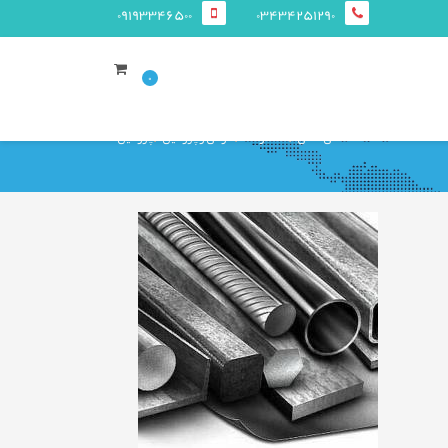
09193346500
03434251290
0
صفحه ی اصلی
محصولات
قوطی و پروفيل
پروفیل