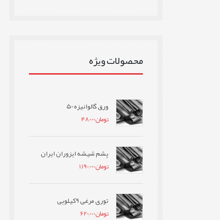
محصولات ویژه
ورق گالوانیزه 50
تومان
48,000
پشم شیشه ایزوران ایران
تومان
1,190,000
توری مرغی 9کیلویی
تومان
620,000