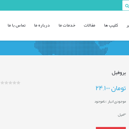
ر
کليپ ها
مقالات
خدمات ما
درباره ما
تماس با ما
پروفیل
تومان
24,100
موجودی انبار :
ناموجود
3میل