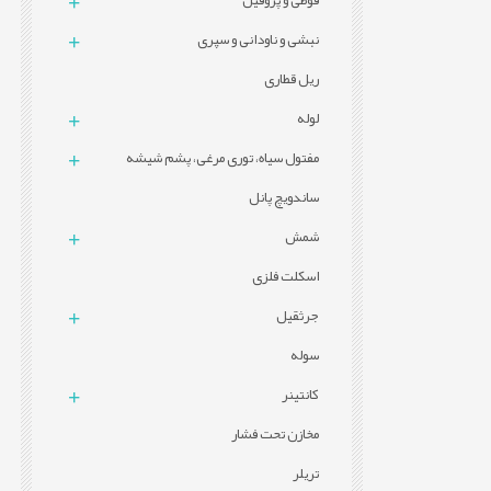
قوطی و پروفيل
نبشی و ناودانی و سپری
ریل قطاری
لوله
مفتول سیاه، توری مرغی، پشم شیشه
ساندویچ پانل
شمش
اسکلت فلزی
جرثقیل
سوله
کانتینر
مخازن تحت فشار
تریلر