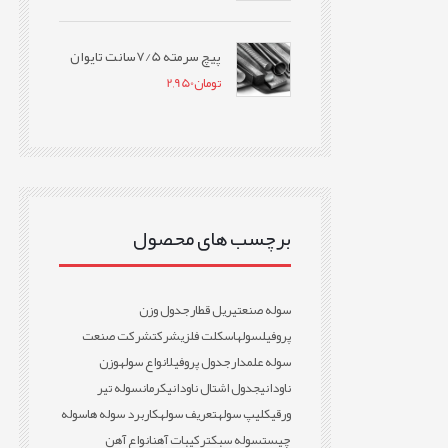
پیچ سرمته 7/5سانت تایوان
تومان
2,950
برچسب های محصول
سوله صنعتی
ریل قطار
جدول وزن
پروفیل
سوله
اسکلت فلزی
شرکت
شرکت صنعت
سوله علمدار
جدول پروفیل
انواع سوله
وزن
ناودانی
جدول اشتال ناودانی
کرمان
سوله تیر
ورقی
کلیپ سوله
تعریف سوله
کاربرد سوله ها
سوله
چیست
سوله سبک
ترکیبات آهن
انواع آهن