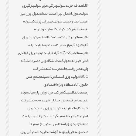
آلات
اهداف خرید سوله
ویژگی های سوله
بارگیری
سوله
جدول اشتال تیرآهن
ساختمان
جدول وزن تیر
اهن
ساخت و نصب سوله
تجهیزات پزشکی
سوله
رفسنجان
شرکت کوشا کانسار
نحوه لوله
مانیسمان
رابر
شرکت صنعت الاستومر
تولید ورق
گالوانیزه گرم از صفر تا صد
نحوه تولید لوله
مانیسمان
شرکت آبادگران
فرایند تولید ریل فولادی
قطار
اخبار اهن
خوابگاه دانشگاه ولی عصر
دانشگاه
ولی عصر رفسنجان
مدرسه شاهد
شرکت
SSCO
تولید ورق استنلس استیل
مجتمع مس
خاتون آباد
منطقه ویژه اقتصادی
رفسنجان
فلاشینگ
شرکت فن آوران پارسیان
سوله
بندرعباس
رفسنجان خیابان شهید محمدی
شرکت
کلبه کارمانیا
فرایند تولید ورق روغنی
پد ریل
قطار
نبشی
کارخانه میلگرد
ساخت و نصب
سوله 8
ضلعی
تولید ورق استنلس استیل از صفر تا
صد
سوله خرپایی
لوله گوشت دار
پدلاستیکی ریل