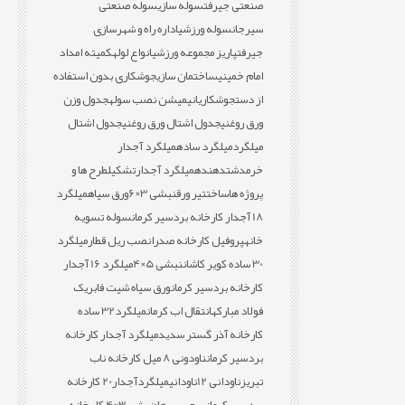
صنعتی جیرفت
سوله سازی
سوله صنعتی
سیرجان
سوله ورزشی
اداره راه و شهرسازی
جیرفت
پاریز مجموعه ورزشی
انواع لوله
کمیته امداد
امام خمینی
ساختمان سازی
جوشکاری بدون استفاده
از دست
جوشکاری
انیمیشن نصب سوله
جدول وزن
ورق روغنی
جدول اشتال ورق روغنی
جدول اشتال
میلگرد
میلگرد ساده
میلگرد آجدار
خرمدشت
دهنده
میلگرد آجدار
تشکیل
طرح ها و
پروژه ها
ساخت
تیر ورق
نبشی 3×6
ورق سیاه
میلگرد
18 آجدار کارخانه بردسیر کرمان
سوله تسویه
خانه
پروفیل کارخانه صدرا
نصب ریل قطار
میلگرد
30 ساده کویر کاشان
نبشی 5×4
میلگرد 16 آجدار
کارخانه بردسیر کرمان
ورق سیاه شیت فابریک
فولاد مبارکه
انتقال اب کرمان
میلگرد32 ساده
کارخانه آذر گستر سدید
میلگرد آجدار کارخانه
بردسیر کرمان
ناودونی 8 میل کارخانه ناب
تبریز
ناودانی 12
ناودانی
میلگردآجدار20 کارخانه