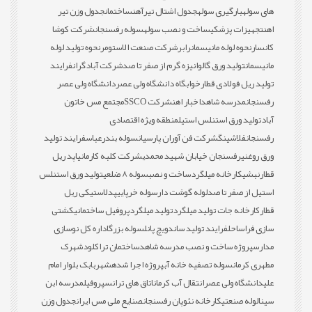
های سوله
بارگیری سوله
جدول اشتال تیرآهن
ساختمان
جدول وزن تیر
اهن
تجهیزات پزشکی
ساخت و نصب سوله
سوله رفسنجان
شرکت کوشا
کانسار
نحوه لوله مانیسمان
رابر
شرکت صنعت الاستومر
نحوه تولید لوله
مانیسمان
تولید ورق گالوانیزه گرم از صفر تا صد
شرکت آبادگران
فرایند
تولید ریل فولادی قطار
خوابگاه دانشگاه ولی عصر
دانشگاه ولی عصر
رفسنجان
مدرسه شاهد
اخبار اهن
شرکت SSCO
مجتمع مس خاتون
آباد
تولید ورق استنلس استیل
منطقه ویژه اقتصادی
رفسنجان
فلاشینگ
شرکت فن آوران پارسیان
سوله بندرعباس
فرایند تولید
ورق روغنی
رفسنجان خیابان شهید محمدی
شرکت کلبه کارمانیا
پد ریل
قطار
نبشی
کارخانه میلگرد
ساخت و نصب
سوله 8 ضلعی
تولید ورق استنلس
استیل از صفر تا صد
لوله گوشت دار
سوله خرپایی
پدلاستیکی ریل
قطار
کارخانه جات تولید میلگرد
تولید میلگرد
پروفیل ساختمانی
کشتی
سازی فراساحل
فرایند تولید ساندویچ پانل
سوله بزرگ
اداره کل نوسازی
مدارس
پروژه ساخت و نصب مدرسه شاهد
ساختمان تراکلود
شهرک
مطهری کرمان
سوله تصفیه خانه آب
پروژه اجرا شده
شهربابک بلوار امام
علی
دانشگاه ولی عصر
انتقال آب کرمان
اتاق های ترانس
پروفیل
مدرسه ابن
سینا
لوله صنعتی
کارخانه نئوپان رفسنجان
صنایع ملی مس ایران
جدول وزن