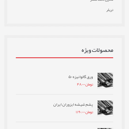
تریلر
محصولات ویژه
ورق گالوانیزه 50
تومان
48,000
پشم شیشه ایزوران ایران
تومان
1,190,000