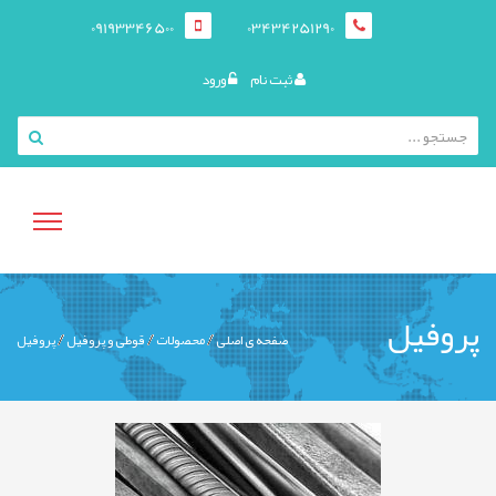
09193346500
03434251290
ثبت نام
ورود
منوی
پروفیل
صفحه ی اصلی
محصولات
قوطی و پروفيل
پروفیل
کاربری