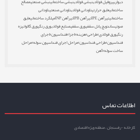
دیواری
پروفیل فولادی
نبشی فولادی
نبشی ساختمانی
نبشی صنعتی
مصالح
ساختمانی
عایق حرارتی
ناودانی فولادی
ناودانی صنعتی
ناودانی
ساختمانی
تیرآهن IPE
تیرآهن IPB
تیرآهن INP
میلگرد ساختمانی
عایق
صوتی
ساندویچ پانل سقفی
ورق سقفی
صنایع فولادی
ورق رنگی
ورق گالوانیزه
رنگی
ورق فولادی
#طراحی
#هزینه
#اجزا
#فنداسیون
#اجرای
فنداسیون
#طراحی فنداسیون
#مراحل اجرای فنداسیون سوله
#مراحل
ساخت سوله
#آهن
اطلاعات تماس
کارخانه -رفسنجان ، منطقه ویژه اقتصادی