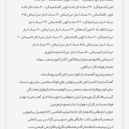
امیرآباد
میلگرد 34 ساده کارخانه کویر کاشان
میلگرد 40 ساده کارخانه
کویر کاشان
هاش 18 سبک انبار تهران
هاش 14 سبک انبار تهران
هاش 45
سبک انبار تهران
میلگرد 38 ساده کویر کاشان
هاش 34 سبک انبار
تهران
کلاف 6.5 امیرآباد
هاش 32 سبک انبار تهران
هاش 60 سبک انبار
تهران
میلگرد 12 ساده کویر کاشان
هاش 40 سبک انبار تهران
کارخانه
هاش 20
سبک انبار تهران
هاش 55 سبک انبار تهران
هاش 26 سبک انبار
تهران
ایران
چین
هاش 50 سبک انبار تهران
استیل
دلار
ورق
استیل
امریکا
انواع
صنعت
ژاپن
طلا
آهن آلات
راکتور
صنعت سوله
علمدار
فولاد
گاز احیا
آهن
اسفنجی
چترود
آهن
صادرات
کولر
استراکچر
آلمینیوم
گندله
آهن
گندله
اراک
استراکچر فلزی
پذوفیل های فولادی
ماشین سازی
بورس
سبک
سازی
خودرو
مالیات
محدودیت
معدن سراکوه
زمستان
تکنولوژی
معدن
گل
گهر
سرطان
کارگر
توری
مبارکه
ارز
حقوق
تهران
خوزستان
اخبار آهن
زنجیره تولید
فولاد
مستاجر
کارکرده
واردات
دانشجو
سازه
زمین
خواری
اجاره
آمریکا
انفجار
کارخانجات
لیچینگ
ماشین آلات
اتومبیل برقی
وزیر
صنعت
درآمد
فلزی
نکات جالب
آفریقای جنوبی
بنزین
آژانس بین المللی
انرژی
بیمه
مسکن
علمدار
آقدره
شفافیت
گازوئیل
افزایش قیمت
زیست