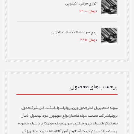
توری مرغی 9کیلویی
تومان
620,000
پیچ سرمته 7/5سانت تایوان
تومان
2,950
برچسب های محصول
سوله صنعتی
ریل قطار
جدول وزن پروفیل
سوله
اسکلت فلزی
شرکت
جدول
پروفیل
شرکت صنعت سوله علمدار
انواع سوله
وزن ناودانی
جدول اشتال
ناودانی
کرمان
سوله تیر ورقی
کلیپ سوله
تعریف سوله
کاربرد سوله ها
سوله
چیست
سوله سبک
ترکیبات آهن
انواع آهن آلات
اهداف خرید سوله
ویژگی