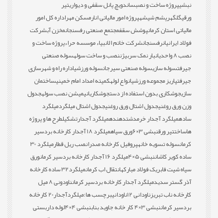
نبشی
پروژه ساخت و نصب
ساندویچ پانل سقفی و دیواری
تیر
ورقی
گلگهر
پشم شیشه
پروژه امور مالیاتی انار
مسکن مهر
اداره کل امور
مالیاتی استان کرمان
پوشش سقف
مجتمع صنعتی رفسنجان
مخزن آب
شرکت
فولاد ایرانیان
رفسنجان
شرکت خاتم الانبیاء موسسه حراء
پروژه ساخت و
نصب 8 واحدی
انبار نمک سربیژن
نصب و ساخت سوله
سوله صنعتی
جیرفت
سوله سازی
سوله صنعتی سیرجان
سوله ورزشی
اداره راه و شهرسازی
جیرفت
پاریز مجموعه ورزشی
انواع لوله
کمیته امداد امام خمینی
ساختمان
سازی
جوشکاری بدون استفاده از دست
جوشکاری
انیمیشن نصب سوله
جدول
وزن ورق روغنی
جدول اشتال ورق روغنی
جدول اشتال میلگرد
میلگرد
ساده
میلگرد آجدار خرمدشت
دهنده
میلگرد آجدار
تشکیل
طرح ها و پروژه
ها
ساخت
تیر ورق
نبشی 3×6
ورق سیاه
میلگرد 18 آجدار کارخانه بردسیر
کرمان
سوله تسویه خانه
پروفیل کارخانه صدرا
نصب ریل قطار
میلگرد 30
ساده کویر کاشان
نبشی 5×4
میلگرد 16 آجدار کارخانه بردسیر کرمان
ورق
سیاه شیت فابریک فولاد مبارکه
انتقال اب کرمان
میلگرد32 ساده کارخانه
آذر گستر سدید
میلگرد آجدار کارخانه بردسیر کرمان
ناودونی 8 میل
کارخانه ناب تبریز
ناودانی 12
ناودانی
برچسب ها:
میلگردآجدار20 کارخانه
بردسیر کرمان
نبشی 3×4 کار خانه جاوید بناب
نبشی 4×4
لوله داربستی