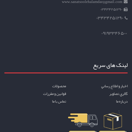
www.sanatsoolehalamdar@gmail.com
03434251290
03434251290
09193346500
لینک های سریع
اخبار و اطلاع رساني
محصولات
گالري تصاوير
قوانين و مقررات
درباره ما
تماس با ما