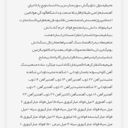
محیطی
جدول تناوبی
آتش سوزی
مدارس
زیرساخت
ساندویچ پانل
احیای
آهن
صنایع
اراضی ملی
قاچاق
ارتباط صنعت و دانشگاه
آلودگی هوا
تامین
اجتماعی
پروژه
مستمری
اعتصاب
معدن طلا
سود
طزره
تعطیلی
پاکستان
تجارت
جهانی
فولاد دانش بنیان
مجتمع فولاد خرم آباد
دانش
بنیان
قیمت
سوخت
استخراج
فلزات
مستاجران
سازه هشت
ضلعی
معادن
بحران
اقتصاد
سنگ آهن
سپاهان
عمان
زغال سنگ
دانش
بومی
آبخیزداری
دامغان
محصولات فولادی
معدنی
اختلال
فوتبال
زمین
شناسی
استرالیا
سهام
عربستان
افزایش
بازرگانی
اتحادیه
منابع
طبیعی
عدالت
فلز
کره
ناخالصی
تجارت
کانادا
سبد میلگرد ساده صنعتی
سنگ
آهن کلوخه
سوله علمدار
ناودانی 10 شکفته مشهد
ناودانی شکفته
مشهد
تیرآهن 22 ذوب آهن
تیرآهن 14 ذوب آهن
تیرآهن 16 ذوب
آهن
ناودانی 12 شکفته مشهد
تیرآهن 12 ذوب آهن
تیرآهن 20 ذوب
آهن
تیرآهن 18 ذوب آهن
مس
آهن الات
تیرآهن 27 ذوب آهن
تیرآهن 24
ذوب آهن
ورق 6 میل فولاد مبارکه
ورق سیاه 15 میل فولاد مبارکه
ورق 2
میل سیاه فولاد مبارکه
ورق 15 میل سیاه فولاد مبارکه
ورق سیاه 10 میل
فولاد مبارکه
تسمه فولادی 15 میل
ورق سیاه 12 میل فولاد مبارکه
ورق 5
میل سیاه فولاد مبارکه
ورق سیاه 12 میل عرض 1500 فولاد مبارکه
ورق 10