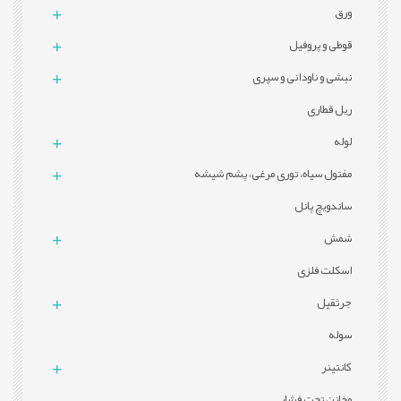
ورق
قوطی و پروفيل
نبشی و ناودانی و سپری
ریل قطاری
لوله
مفتول سیاه، توری مرغی، پشم شیشه
ساندویچ پانل
شمش
اسکلت فلزی
جرثقیل
سوله
کانتینر
مخازن تحت فشار