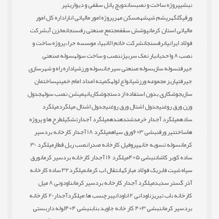
نبشی
پروژه ساخت و نصب
ساندویچ پانل سقفی و دیواری
تیر
ورقی
گلگهر
پشم شیشه
مسکن مهر
پروژه امور مالیاتی انار
اداره کل امور
مالیاتی استان کرمان
پوشش سقف
مجتمع صنعتی رفسنجان
مخزن آب
شرکت
فولاد ایرانیان
رفسنجان
شرکت خاتم الانبیاء موسسه حراء
پروژه ساخت و
نصب 8 واحدی
انبار نمک سربیژن
نصب و ساخت سوله
سوله صنعتی
جیرفت
سوله سازی
سوله صنعتی سیرجان
سوله ورزشی
اداره راه و شهرسازی
جیرفت
پاریز مجموعه ورزشی
انواع لوله
کمیته امداد امام خمینی
ساختمان
سازی
جوشکاری بدون استفاده از دست
جوشکاری
انیمیشن نصب سوله
جدول
وزن ورق روغنی
جدول اشتال ورق روغنی
جدول اشتال میلگرد
میلگرد
ساده
میلگرد آجدار خرمدشت
دهنده
میلگرد آجدار
تشکیل
طرح ها و پروژه
ها
ساخت
تیر ورق
نبشی 3×6
ورق سیاه
میلگرد 18 آجدار کارخانه بردسیر
کرمان
سوله تسویه خانه
پروفیل کارخانه صدرا
نصب ریل قطار
میلگرد 30
ساده کویر کاشان
نبشی 5×4
میلگرد 16 آجدار کارخانه بردسیر کرمان
ورق
سیاه شیت فابریک فولاد مبارکه
انتقال اب کرمان
میلگرد32 ساده کارخانه
آذر گستر سدید
میلگرد آجدار کارخانه بردسیر کرمان
ناودونی 8 میل
کارخانه ناب تبریز
ناودانی 12
ناودانی
برچسب ها:
میلگردآجدار20 کارخانه
بردسیر کرمان
نبشی 3×4 کار خانه جاوید بناب
نبشی 4×4
لوله داربستی