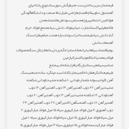
قیمت
مدارس
زیرساخت
زیست محیطی
آتش سوزی
ساندویچ پانل
احیای
آهن
جدول تناوبی
قاچاق
صنایع
اراضی ملی
ارتباط صنعت و دانشگاه
آلودگی
هوا
تامین اجتماعی
پروژه
مستمری
سود
طزره
اعتصاب
معدن
طلا
تعطیلی
پاکستان
تجارت جهانی
فولاد دانش بنیان
مجتمع فولاد خرم
آباد
دانش بنیان
قیمت
مستاجران
سوخت
سازه هشت ضلعی
فلزات
سنگ
آهن
معادن
دانش
بومی
اقتصاد
سپاهان
بحران
عمان
استخراج
آبخیزداری
دامغان
زغال سنگ
محصولات
فولادی
معدنی
اختلال
فوتبال
استرالیا
زمین
شناسی
سهام
عربستان
بازرگانی
افزایش
اتحادیه
منابع
طبیعی
عدالت
کره
فلز
ناخالصی
تجارت
کانادا
سبد میلگرد ساده صنعتی
سنگ
آهن کلوخه
سوله علمدار
ناودانی 10 شکفته مشهد
ناودانی شکفته
مشهد
تیرآهن 22 ذوب آهن
تیرآهن 14 ذوب آهن
تیرآهن 16 ذوب
آهن
ناودانی 12 شکفته مشهد
تیرآهن 12 ذوب آهن
تیرآهن 20 ذوب
آهن
تیرآهن 18 ذوب آهن
مس
آهن الات
تیرآهن 27 ذوب آهن
تیرآهن 24
ذوب آهن
ورق 6 میل فولاد مبارکه
ورق سیاه 15 میل فولاد مبارکه
ورق 2
میل سیاه فولاد مبارکه
ورق 15 میل سیاه فولاد مبارکه
ورق سیاه 10 میل
فولاد مبارکه
تسمه فولادی 15 میل
ورق سیاه 12 میل فولاد مبارکه
ورق 5