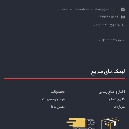
www.sanatsoolehalamdar@gmail.com
03434251290
03434251290
09193346500
لینک های سریع
اخبار و اطلاع رساني
محصولات
گالري تصاوير
قوانين و مقررات
درباره ما
تماس با ما