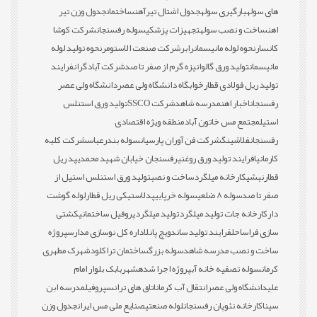
های سوله
بارگیری سوله
جدول اشتال تیرآهن
ساختمان
جدول وزن تیر
اهن
ساخت و نصب سوله
تجهیزات پزشکی
سوله رفسنجان
شرکت کوشا
کانسار
نحوه لوله مانیسمان
رابر
شرکت صنعت الاستومر
نحوه تولید لوله
مانیسمان
تولید ورق گالوانیزه گرم از صفر تا صد
شرکت آبادگران
فرایند
تولید ریل فولادی قطار
خوابگاه دانشگاه ولی عصر
دانشگاه ولی عصر
رفسنجان
اخبار اهن
مدرسه شاهد
شرکت SSCO
تولید ورق استنلس
استیل
مجتمع مس خاتون آباد
منطقه ویژه اقتصادی
رفسنجان
فلاشینگ
شرکت فن آوران پارسیان
سوله بندرعباس
شرکت کلبه
کارمانیا
فرایند تولید ورق روغنی
رفسنجان خیابان شهید محمدی
پد ریل
قطار
نبشی
کارخانه میلگرد
ساخت و نصب
تولید ورق استنلس استیل از
صفر تا صد
سوله 8 ضلعی
سوله خرپایی
پدلاستیکی ریل قطار
لوله گوشت
دار
کارخانه جات تولید میلگرد
تولید میلگرد
پروفیل ساختمانی
کشتی
سازی فراساحل
فرایند تولید ساندویچ پانل
اداره کل نوسازی مدارس
پروژه
ساخت و نصب مدرسه شاهد
سوله بزرگ
ساختمان تراکلود
شهرک مطهری
کرمان
سوله تصفیه خانه آب
پروژه اجرا شده
شهربابک بلوار امام
علی
دانشگاه ولی عصر
انتقال آب کرمان
اتاق های ترانس
پروفیل
مدرسه ابن
سینا
کارخانه نئوپان رفسنجان
لوله صنعتی
صنایع ملی مس ایران
جدول وزن