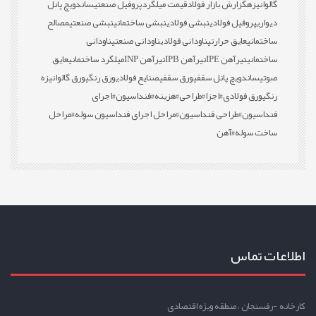
گالوانیزه
گزارش بازار فولاد
قیمت میلگرد
پروفیل صنعتی
ساندویچ پانل
دیواری
پروفیل فولادی
نبشی فولادی
نبشی ساختمانی
نبشی صنعتی
مصالح
ساختمانی
عایق حرارتی
ناودانی فولادی
ناودانی صنعتی
ناودانی
ساختمانی
تیرآهن IPE
تیرآهن IPB
تیرآهن INP
میلگرد ساختمانی
عایق
صوتی
ساندویچ پانل سقفی
ورق سقفی
صنایع فولادی
ورق رنگی
ورق گالوانیزه
رنگی
ورق فولادی
#اجزا
#طراحی
#هزینه
#فنداسیون
#اجرای
فنداسیون
#طراحی فنداسیون
#مراحل اجرای فنداسیون سوله
#مراحل
ساخت سوله
#آهن
اطلاعات تماس
کارخانه -رفسنجان ، منطقه ویژه اقتصادی