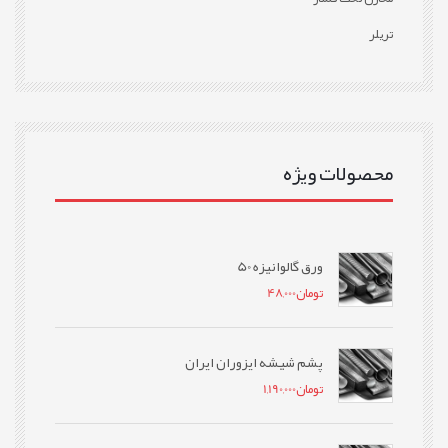
تریلر
محصولات ویژه
ورق گالوانیزه 50
تومان
48,000
پشم شیشه ایزوران ایران
تومان
1,190,000