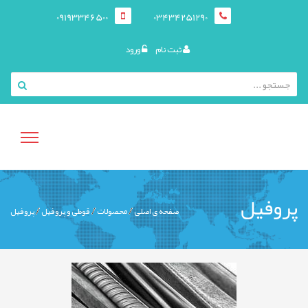
09193346500
03434251290
ثبت نام
ورود
منوی
پروفیل
صفحه ی اصلی
محصولات
قوطی و پروفيل
پروفیل
کاربری