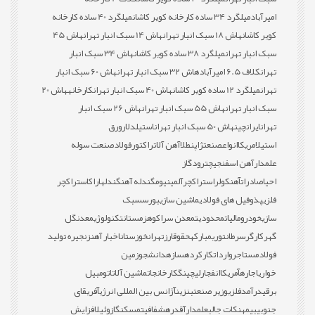
امیرآباد
میلگرد 34 ساده کارخانه کویر کاشان
میلگرد 40 ساده کارخانه
کویر کاشان
هاش 18 سبک انبار تهران
هاش 14 سبک انبار تهران
هاش 45
سبک انبار تهران
میلگرد 38 ساده کویر کاشان
هاش 34 سبک انبار
تهران
کلاف 6.5 امیرآباد
هاش 32 سبک انبار تهران
هاش 60 سبک انبار
تهران
میلگرد 12 ساده کویر کاشان
هاش 40 سبک انبار تهران
کارخانه
هاش 20
سبک انبار تهران
هاش 55 سبک انبار تهران
هاش 26 سبک انبار
تهران
ایران
چین
هاش 50 سبک انبار تهران
استیل
دلار
ورق
استیل
امریکا
انواع
صنعت
ژاپن
طلا
آهن آلات
راکتور
فولاد
صنعت سوله
علمدار
آهن اسفنجی
چترود
گاز
احیا
صادرات
آهن
کولر
استراکچر
آلمینیوم
گندله آهن
گندله
اراک
استراکچر
فلزی
پذوفیل های فولادی
ماشین سازی
بورس
سبک
سازی
خودرو
مالیات
محدودیت
معدن سراکوه
زمستان
تکنولوژی
معدن
گل
گهر
کارگر
سرطان
توری
مبارکه
حقوق
ارز
تهران
خوزستان
اخبار آهن
زنجیره تولید
فولاد
مستاجر
واردات
کارکرده
سازه
دانشجو
زمین
خواری
اجاره
آمریکا
انفجار
لیچینگ
کارخانجات
ماشین آلات
اتومبیل
برقی
درآمد
فلزی
وزیر صنعت
بنزین
آژانس بین المللی انرژی
آفریقای
جنوبی
بیمه
نکات جالب
علمدار
آقدره
شفافیت
مسکن
گازوئیل
افزایش