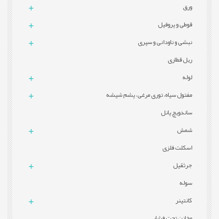
ورق
قوطی و پروفيل
نبشی و ناودانی و سپری
ریل قطاری
لوله
مفتول سیاه، توری مرغی، پشم شیشه
ساندویچ پانل
شمش
اسکلت فلزی
جرثقیل
سوله
کانتینر
مخازن تحت فشار