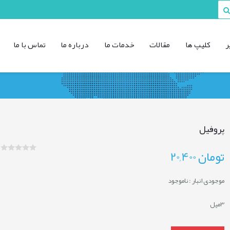
ر
کليپ ها
مقالات
خدمات ما
درباره ما
تماس با ما
پروفیل
تومان
20,400
موجودی انبار :
ناموجود
3میل