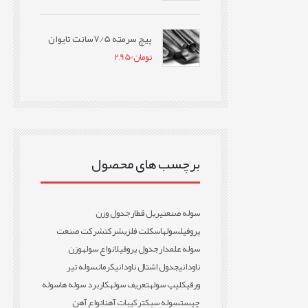
پیچ سرمته 7/5سانت تایوان
تومان
2,950
برچسب های محصول
سوله صنعتی
ریل قطار
جدول وزن
پروفیل
سوله
اسکلت فلزی
شرکت
شرکت صنعت
سوله علمدار
جدول پروفیل
انواع سوله
وزن
ناودانی
جدول اشتال ناودانی
کرمان
سوله تیر
ورقی
کلیپ سوله
تعریف سوله
کاربرد سوله ها
سوله
چیست
سوله سبک
ترکیبات آهن
انواع آهن