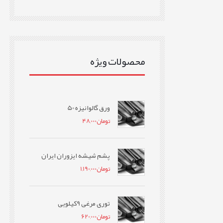
محصولات ویژه
ورق گالوانیزه 50
تومان
48,000
پشم شیشه ایزوران ایران
تومان
1,190,000
توری مرغی 9کیلویی
تومان
620,000