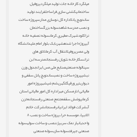
میلگرد
کارخانه جات تولید میلگرد
پروفیل
ساختمانی
کشتی سازی فراساحل
فرایند تولید
ساندویچ پانل
اداره کل نوسازی مدارس
پروژه ساخت
و نصب مدرسه شاهد
سوله بزرگ
ساختمان
تراکلود
شهرک مطهری کرمان
سوله تصفیه خانه
آب
پروژه اجرا شده
شهربابک بلوار امام علی
دانشگاه
ولی عصر
پروفیل
انتقال آب کرمان
اتاق های
ترانس
کارخانه نئوپان رفسنجان
مدرسه ابن
سینا
لوله صنعتی
صنایع ملی مس ایران
جدول وزن
نبشی
پروژه ساخت و نصب
ساندویچ پانل سقفی و
دیواری
تیر ورقی
گلگهر
پشم شیشه
پروژه امور
مالیاتی انار
مسکن مهر
اداره کل امور مالیاتی استان
کرمان
پوشش سقف
مجتمع صنعتی رفسنجان
مخزن
آب
شرکت فولاد ایرانیان
رفسنجان
شرکت خاتم
الانبیاء موسسه حراء
پروژه ساخت و نصب 8
واحدی
انبار نمک سربیژن
نصب و ساخت سوله
سوله
صنعتی جیرفت
سوله سازی
سوله صنعتی