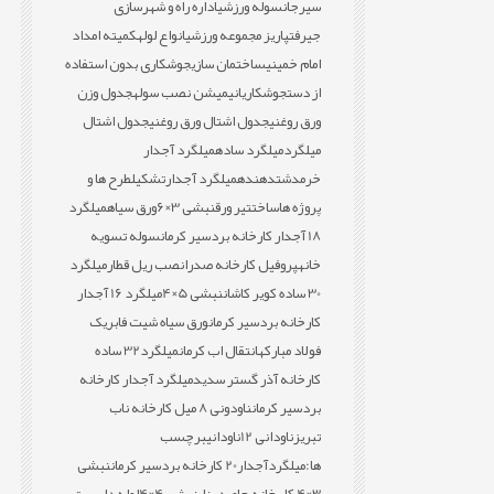
سیرجان
سوله ورزشی
اداره راه و شهرسازی
جیرفت
پاریز مجموعه ورزشی
انواع لوله
کمیته امداد
امام خمینی
ساختمان سازی
جوشکاری بدون استفاده
از دست
جوشکاری
انیمیشن نصب سوله
جدول وزن
ورق روغنی
جدول اشتال ورق روغنی
جدول اشتال
میلگرد
میلگرد ساده
میلگرد آجدار
خرمدشت
دهنده
میلگرد آجدار
تشکیل
طرح ها و
پروژه ها
ساخت
تیر ورق
نبشی 3×6
ورق سیاه
میلگرد
18 آجدار کارخانه بردسیر کرمان
سوله تسویه
خانه
پروفیل کارخانه صدرا
نصب ریل قطار
میلگرد
30 ساده کویر کاشان
نبشی 5×4
میلگرد 16 آجدار
کارخانه بردسیر کرمان
ورق سیاه شیت فابریک
فولاد مبارکه
انتقال اب کرمان
میلگرد32 ساده
کارخانه آذر گستر سدید
میلگرد آجدار کارخانه
بردسیر کرمان
ناودونی 8 میل کارخانه ناب
تبریز
ناودانی 12
ناودانی
برچسب
ها:
میلگردآجدار20 کارخانه بردسیر کرمان
نبشی