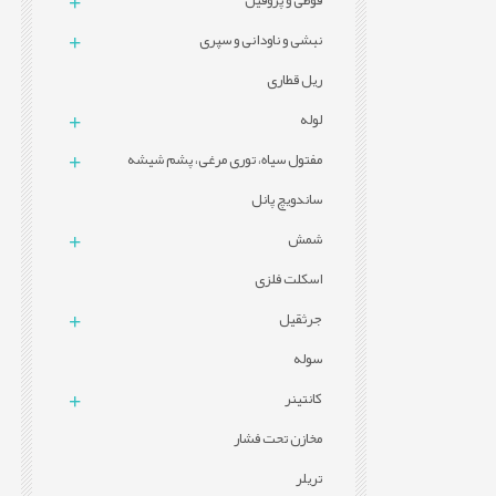
قوطی و پروفيل
نبشی و ناودانی و سپری
ریل قطاری
لوله
مفتول سیاه، توری مرغی، پشم شیشه
ساندویچ پانل
شمش
اسکلت فلزی
جرثقیل
سوله
کانتینر
مخازن تحت فشار
تریلر