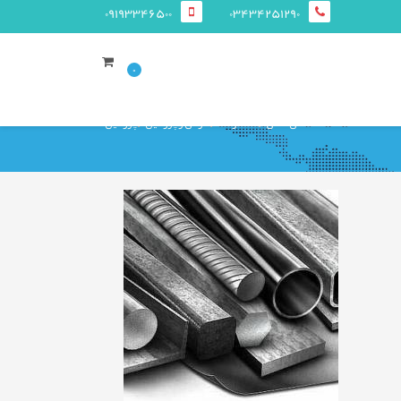
09193346500
03434251290
0
صفحه ی اصلی
محصولات
قوطی و پروفيل
پروفیل