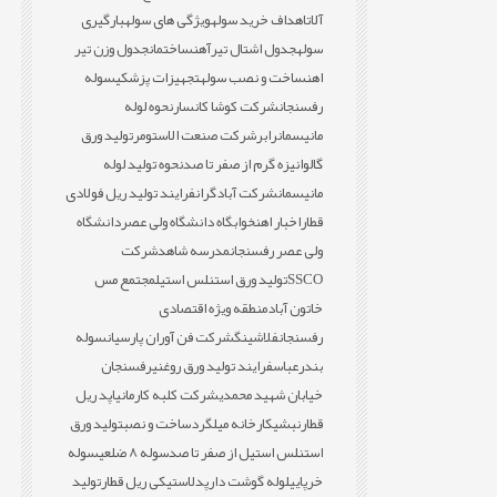
آلات
اهداف خرید سوله
ویژگی های سوله
بارگیری
سوله
جدول اشتال تیرآهن
ساختمان
جدول وزن تیر
اهن
ساخت و نصب سوله
تجهیزات پزشکی
سوله
رفسنجان
شرکت کوشا کانسار
نحوه لوله
مانیسمان
رابر
شرکت صنعت الاستومر
تولید ورق
گالوانیزه گرم از صفر تا صد
نحوه تولید لوله
مانیسمان
شرکت آبادگران
فرایند تولید ریل فولادی
قطار
اخبار اهن
خوابگاه دانشگاه ولی عصر
دانشگاه
ولی عصر رفسنجان
مدرسه شاهد
شرکت
SSCO
تولید ورق استنلس استیل
مجتمع مس
خاتون آباد
منطقه ویژه اقتصادی
رفسنجان
فلاشینگ
شرکت فن آوران پارسیان
سوله
بندرعباس
فرایند تولید ورق روغنی
رفسنجان
خیابان شهید محمدی
شرکت کلبه کارمانیا
پد ریل
قطار
نبشی
کارخانه میلگرد
ساخت و نصب
تولید ورق
استنلس استیل از صفر تا صد
سوله 8 ضلعی
سوله
خرپایی
لوله گوشت دار
پدلاستیکی ریل قطار
تولید