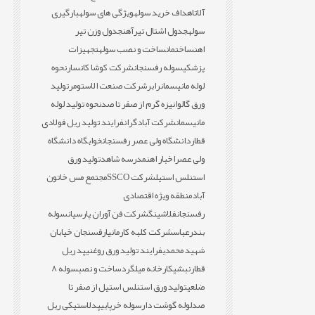
آلات
اهداف خرید سوله
ویژگی های سوله
بارگیری
سوله
جدول اشتال تیرآهن
جدول وزن تیر
اهن
ساختمان
ساخت و نصب سوله
تجهیزات
پزشکی
سوله رفسنجان
شرکت کوشا کانسار
نحوه
لوله مانیسمان
رابر
شرکت صنعت الاستومر
تولید
ورق گالوانیزه گرم از صفر تا صد
نحوه تولید لوله
مانیسمان
شرکت آبادگران
فرایند تولید ریل فولادی
قطار
دانشگاه ولی عصر رفسنجان
خوابگاه دانشگاه
ولی عصر
اخبار اهن
مدرسه شاهد
تولید ورق
استنلس استیل
شرکت SSCO
مجتمع مس خاتون
آباد
منطقه ویژه اقتصادی
رفسنجان
فلاشینگ
شرکت فن آوران پارسیان
سوله
بندرعباس
شرکت کلبه کارمانیا
رفسنجان خیابان
شهید محمدی
فرایند تولید ورق روغنی
پد ریل
قطار
نبشی
کارخانه میلگرد
ساخت و نصب
سوله 8
ضلعی
تولید ورق استنلس استیل از صفر تا
صد
لوله گوشت دار
سوله خرپایی
پدلاستیکی ریل