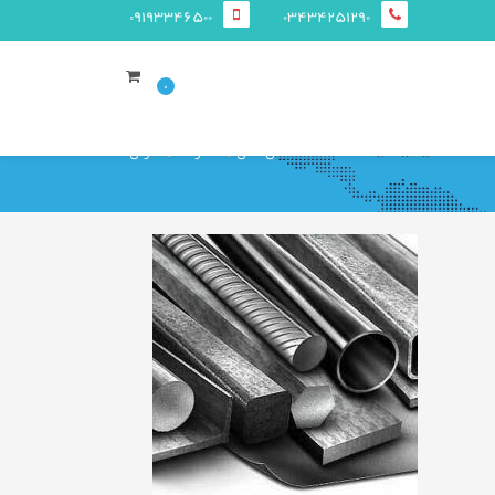
09193346500
03434251290
0
صفحه ی اصلی
محصولات
ستونی