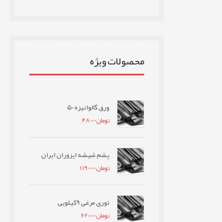
محصولات ویژه
ورق گالوانیزه 50
تومان
48,000
پشم شیشه ایزوران ایران
تومان
1,190,000
توری مرغی 9کیلویی
تومان
620,000