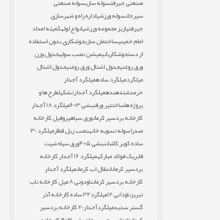
صنعتی جیرفت
سوله سازی
سوله صنعتی
سیرجان
سوله ورزشی
اداره راه و شهرسازی
جیرفت
پاریز مجموعه ورزشی
انواع لوله
کمیته امداد
امام خمینی
ساختمان سازی
جوشکاری بدون استفاده
از دست
جوشکاری
انیمیشن نصب سوله
جدول وزن
ورق روغنی
جدول اشتال ورق روغنی
جدول اشتال
میلگرد
میلگرد ساده
میلگرد آجدار
خرمدشت
دهنده
میلگرد آجدار
تشکیل
طرح ها و
پروژه ها
ساخت
تیر ورق
نبشی 3×6
میلگرد 18 آجدار
کارخانه بردسیر کرمان
ورق سیاه
پروفیل کارخانه
صدرا
سوله تسویه خانه
نصب ریل قطار
میلگرد 30
ساده کویر کاشان
نبشی 5×4
ورق سیاه شیت
فابریک فولاد مبارکه
میلگرد 16 آجدار کارخانه
بردسیر کرمان
انتقال اب کرمان
میلگرد آجدار
کارخانه بردسیر کرمان
ناودونی 8 میل کارخانه ناب
تبریز
ناودانی 12
میلگرد32 ساده کارخانه آذر
گستر سدید
میلگردآجدار20 کارخانه بردسیر