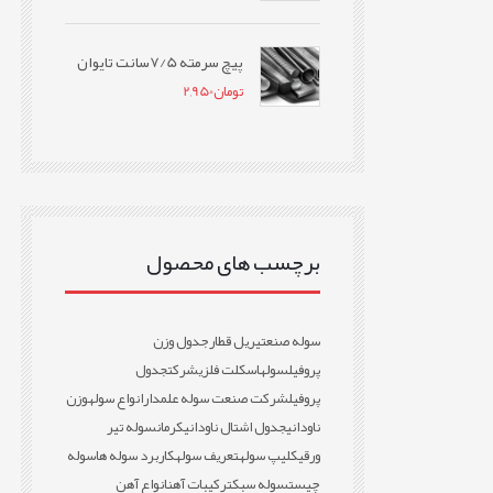
پیچ سرمته 7/5سانت تایوان
تومان
2,950
برچسب های محصول
سوله صنعتی
ریل قطار
جدول وزن
پروفیل
سوله
اسکلت فلزی
شرکت
جدول
پروفیل
شرکت صنعت سوله علمدار
انواع سوله
وزن
ناودانی
جدول اشتال ناودانی
کرمان
سوله تیر
ورقی
کلیپ سوله
تعریف سوله
کاربرد سوله ها
سوله
چیست
سوله سبک
ترکیبات آهن
انواع آهن