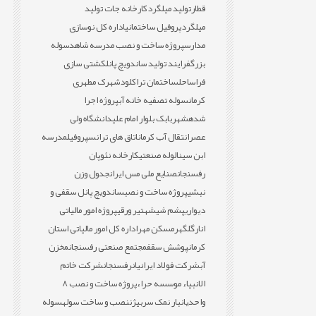
قطار
تولید میلگرد
کارخانه جات تولید
میلگرد
پروفیل ساختمانی
اداره کل نوسازی
مدارس
پروژه ساخت و نصب مدرسه شاهد
سوله
بزرگ
فرایند تولید ساندویچ پانل
کشتی سازی
فراساحل
ساختمان تراکلود
شهرک مطهری
کرمان
سوله تصفیه خانه آب
پروژه اجرا
شده
شهربابک بلوار امام علی
دانشگاه ولی
عصر
انتقال آب کرمان
اتاق های ترانس
پروفیل
مدرسه
ابن سینا
لوله صنعتی
کارخانه نئوپان
رفسنجان
صنایع ملی مس ایران
جدول وزن
نبشی
پروژه ساخت و نصب
ساندویچ پانل سقفی و
دیواری
پشم شیشه
تیر ورقی
پروژه امور مالیاتی
انار
گلگهر
مسکن مهر
اداره کل امور مالیاتی استان
کرمان
پوشش سقف
مجتمع صنعتی رفسنجان
مخزن
آب
شرکت فولاد ایرانیان
رفسنجان
شرکت خاتم
الانبیاء موسسه حراء
پروژه ساخت و نصب 8
واحدی
انبار نمک سربیژن
نصب و ساخت سوله
سوله