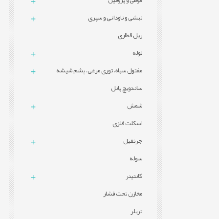
قوطی و پروفيل
نبشی و ناودانی و سپری
ریل قطاری
لوله
مفتول سیاه، توری مرغی، پشم شیشه
ساندویچ پانل
شمش
اسکلت فلزی
جرثقیل
سوله
کانتینر
مخازن تحت فشار
تریلر