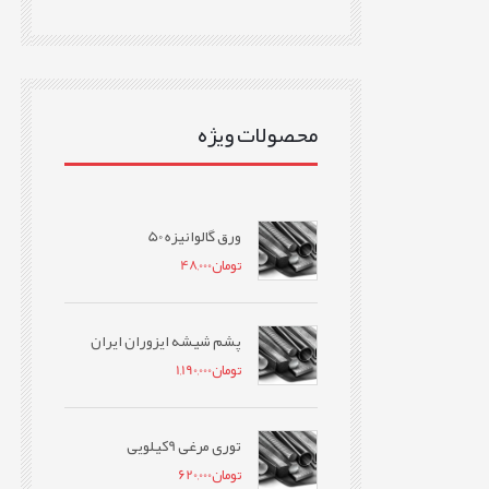
محصولات ویژه
ورق گالوانیزه 50
تومان
48,000
پشم شیشه ایزوران ایران
تومان
1,190,000
توری مرغی 9کیلویی
تومان
620,000