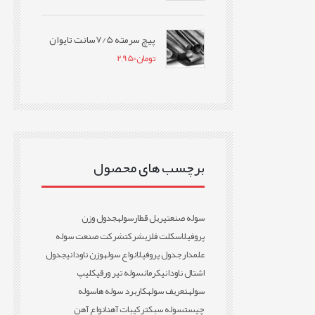
پیچ سرمته 7/5سانت تایوان
تومان
2,950
برچسب های محصول
سوله صنعتی
ریل قطار
سوله
جدول وزن
پروفیل
اسکلت فلزی
شرکت
شرکت صنعت سوله
علمدار
جدول پروفیل
انواع سوله
وزن ناودانی
جدول
اشتال ناودانی
کرمان
سوله تیر ورقی
کلیپ
سوله
تعریف سوله
کاربرد سوله ها
سوله
چیست
سوله سبک
ترکیبات آهن
انواع آهن