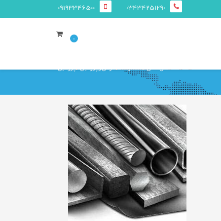
09193346500
03434251290
0
صفحه ی اصلی
محصولات
قوطی و پروفيل
پروفیل