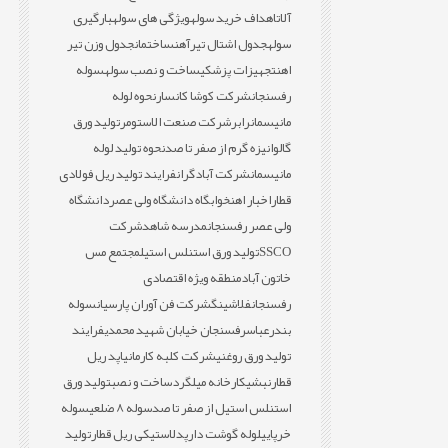
آلات
اهداف خرید سوله
ویژگی های سوله
بارگیری
سوله
جدول اشتال تیرآهن
ساختمان
جدول وزن تیر
اهن
تجهیزات پزشکی
ساخت و نصب سوله
سوله
رفسنجان
شرکت کوشا کانسار
نحوه لوله
مانیسمان
رابر
شرکت صنعت الاستومر
تولید ورق
گالوانیزه گرم از صفر تا صد
نحوه تولید لوله
مانیسمان
شرکت آبادگران
فرایند تولید ریل فولادی
قطار
اخبار اهن
خوابگاه دانشگاه ولی عصر
دانشگاه
ولی عصر رفسنجان
مدرسه شاهد
شرکت
SSCO
تولید ورق استنلس استیل
مجتمع مس
خاتون آباد
منطقه ویژه اقتصادی
رفسنجان
فلاشینگ
شرکت فن آوران پارسیان
سوله
بندرعباس
رفسنجان خیابان شهید محمدی
فرایند
تولید ورق روغنی
شرکت کلبه کارمانیا
پد ریل
قطار
نبشی
کارخانه میلگرد
ساخت و نصب
تولید ورق
استنلس استیل از صفر تا صد
سوله 8 ضلعی
سوله
خرپایی
لوله گوشت دار
پدلاستیکی ریل قطار
تولید