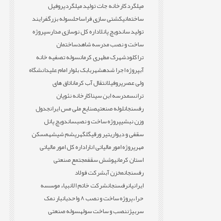
میلگرد
کارخانه جات تولید میلگرد
پروفیل
ساختمانی
کشتی سازی فراساحل
سوله بزرگ
فرایند
تولید ساندویچ پانل
اداره کل نوسازی مدارس
پروژه
ساخت و نصب مدرسه شاهد
ساختمان
تراکلود
شهرک مطهری کرمان
سوله تصفیه خانه
آب
پروژه اجرا شده
شهربابک بلوار امام علی
دانشگاه
ولی عصر
پروفیل
انتقال آب کرمان
اتاق های
ترانس
مدرسه ابن سینا
کارخانه نئوپان
رفسنجان
لوله صنعتی
صنایع ملی مس ایران
جدول
وزن نبشی
پروژه ساخت و نصب
ساندویچ پانل
سقفی و دیواری
تیر ورقی
گلگهر
پشم شیشه
مسکن
مهر
پروژه امور مالیاتی انار
اداره کل امور مالیاتی
استان کرمان
پوشش سقف
مجتمع صنعتی
رفسنجان
مخزن آب
شرکت فولاد
ایرانیان
رفسنجان
شرکت خاتم الانبیاء موسسه
حراء
پروژه ساخت و نصب 8 واحدی
انبار نمک
سربیژن
نصب و ساخت سوله
سوله صنعتی