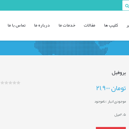
ر
کليپ ها
مقالات
خدمات ما
درباره ما
تماس با ما
پروفیل
تومان
21,900
موجودی انبار :
ناموجود
2.5میل