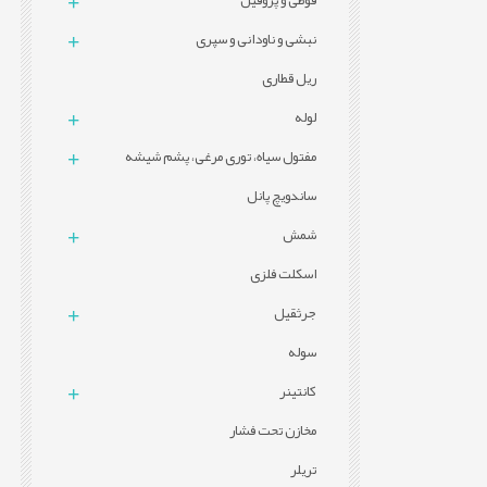
قوطی و پروفيل
نبشی و ناودانی و سپری
ریل قطاری
لوله
مفتول سیاه، توری مرغی، پشم شیشه
ساندویچ پانل
شمش
اسکلت فلزی
جرثقیل
سوله
کانتینر
مخازن تحت فشار
تریلر