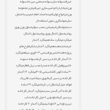
جیرفت
سوله سازی
سوله صنعتی سیرجان
سوله
ورزشی
اداره راه و شهرسازی جیرفت
پاریز مجموعه
ورزشی
انواع لوله
کمیته امداد امام خمینی
ساختمان
سازی
جوشکاری بدون استفاده از
دست
جوشکاری
انیمیشن نصب سوله
جدول وزن ورق
روغنی
جدول اشتال ورق روغنی
جدول اشتال
میلگرد
میلگرد ساده
میلگرد آجدار
خرمدشت
دهنده
میلگرد آجدار
تشکیل
طرح ها و
پروژه ها
ساخت
تیر ورق
نبشی 3×6
ورق سیاه
میلگرد
18 آجدار کارخانه بردسیر کرمان
سوله تسویه
خانه
پروفیل کارخانه صدرا
نصب ریل قطار
میلگرد
30 ساده کویر کاشان
نبشی 5×4
میلگرد 16 آجدار
کارخانه بردسیر کرمان
ورق سیاه شیت فابریک
فولاد مبارکه
انتقال اب کرمان
میلگرد32 ساده
کارخانه آذر گستر سدید
میلگرد آجدار کارخانه
بردسیر کرمان
ناودونی 8 میل کارخانه ناب
تبریز
ناودانی 12
ناودانی
میلگردآجدار20 کارخانه