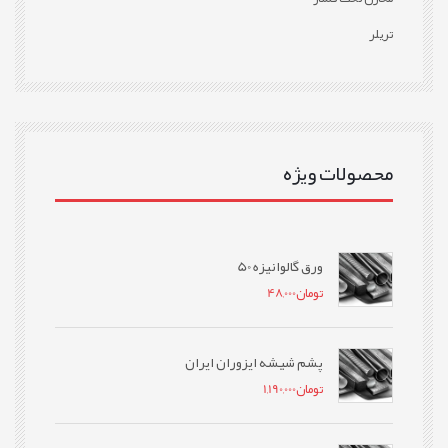
تریلر
محصولات ویژه
ورق گالوانیزه 50
تومان
48,000
پشم شیشه ایزوران ایران
تومان
1,190,000