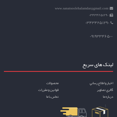
www.sanatsoolehalamdar@gmail.com
03434251290
03434251290
09193346500
لینک های سریع
اخبار و اطلاع رساني
محصولات
گالري تصاوير
قوانين و مقررات
درباره ما
تماس با ما