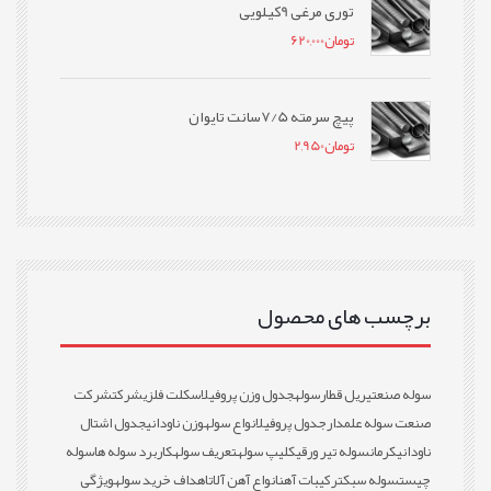
توری مرغی 9کیلویی
تومان
620,000
پیچ سرمته 7/5سانت تایوان
تومان
2,950
برچسب های محصول
سوله صنعتی
ریل قطار
سوله
جدول وزن پروفیل
اسکلت فلزی
شرکت
شرکت
صنعت سوله علمدار
جدول پروفیل
انواع سوله
وزن ناودانی
جدول اشتال
ناودانی
کرمان
سوله تیر ورقی
کلیپ سوله
تعریف سوله
کاربرد سوله ها
سوله
چیست
سوله سبک
ترکیبات آهن
انواع آهن آلات
اهداف خرید سوله
ویژگی