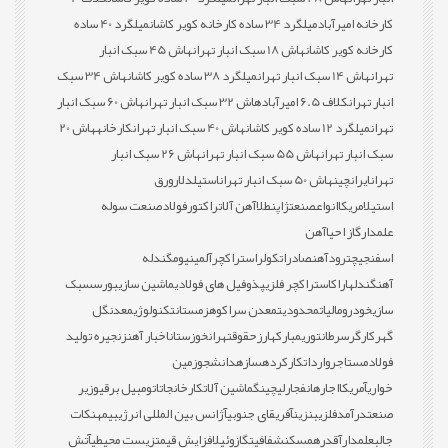
کارخانه امیرآباد
میلگرد 34 ساده کارخانه کویر کاشان
میلگرد 40 ساده
کارخانه کویر کاشان
هاش 18 سبک انبار تهران
هاش 45 سبک انبار
تهران
هاش 14 سبک انبار تهران
میلگرد 38 ساده کویر کاشان
هاش 34 سبک
انبار تهران
کلاف 6.5 امیرآباد
هاش 32 سبک انبار تهران
هاش 60 سبک انبار
تهران
میلگرد 12 ساده کویر کاشان
هاش 40 سبک انبار تهران
کارخانه
هاش 20
سبک انبار تهران
هاش 55 سبک انبار تهران
هاش 26 سبک انبار
تهران
ایران
چین
هاش 50 سبک انبار تهران
استیل
دلار
ورق
استیل
امریکا
انواع
صنعت
ژاپن
طلا
آهن آلات
راکتور
فولاد
صنعت سوله
علمدار
گاز احیا
آهن
اسفنجی
چترود
آهن
صادرات
کولر
استراکچر
آلمینیوم
گندله
آهن
گندله
اراک
استراکچر فلزی
پذوفیل های فولادی
ماشین سازی
بورس
سبک
سازی
خودرو
مالیات
محدودیت
معدن سراکوه
زمستان
تکنولوژی
معدن
گل
گهر
کارگر
سرطان
توری
مبارکه
ارز
حقوق
تهران
خوزستان
اخبار آهن
زنجیره تولید
فولاد
مستاجر
واردات
کارکرده
سازه
دانشجو
زمین
خواری
آمریکا
اجاره
انفجار
لیچینگ
ماشین آلات
کارخانجات
اتومبیل برقی
وزیر
صنعت
درآمد
فلزی
بنزین
آفریقای جنوبی
آژانس بین المللی انرژی
بیمه
نکات
جالب
علمدار
آقدره
مسکن
شفافیت
گازوئیل
افزایش قیمت
زیست محیطی
آتش