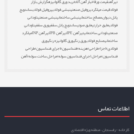
تیرآهن
قیمت ورق
اخبار آهن آلات
خرید ورق گالوانیزه
گزارش بازار
فولاد
قیمت میلگرد
پروفیل صنعتی
نبشی فولادی
پروفیل فولادی
ساندویچ
پانل دیواری
مصالح ساختمانی
نبشی ساختمانی
نبشی صنعتی
ناودانی
فولادی
عایق حرارتی
عایق صوتی
ساندویچ پانل سقفی
ورق سقفی
ناودانی
صنعتی
ناودانی ساختمانی
تیرآهن IPE
تیرآهن IPB
تیرآهن INP
میلگرد
ساختمانی
صنایع فولادی
ورق رنگی
ورق گالوانیزه رنگی
ورق
فولادی
#اجزا
#طراحی
#هزینه
#فنداسیون
#اجرای فنداسیون
#طراحی
فنداسیون
#مراحل اجرای فنداسیون سوله
#مراحل ساخت سوله
#آهن
اطلاعات تماس
کارخانه -رفسنجان ، منطقه ویژه اقتصادی