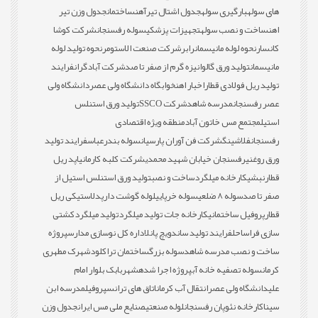
های سوله
بارگیری سوله
جدول اشتال تیرآهن
ساختمان
جدول وزن تیر
اهن
ساخت و نصب سوله
تجهیزات پزشکی
سوله رفسنجان
شرکت کوشا
کانسار
نحوه لوله مانیسمان
رابر
شرکت صنعت الاستومر
نحوه تولید لوله
مانیسمان
تولید ورق گالوانیزه گرم از صفر تا صد
شرکت آبادگران
فرایند
تولید ریل فولادی قطار
اخبار اهن
خوابگاه دانشگاه ولی عصر
دانشگاه ولی
عصر رفسنجان
مدرسه شاهد
شرکت SSCO
تولید ورق استنلس
استیل
مجتمع مس خاتون آباد
منطقه ویژه اقتصادی
رفسنجان
فلاشینگ
شرکت فن آوران پارسیان
سوله بندرعباس
فرایند تولید
ورق روغنی
رفسنجان خیابان شهید محمدی
شرکت کلبه کارمانیا
پد ریل
قطار
نبشی
کارخانه میلگرد
ساخت و نصب
تولید ورق استنلس استیل از
صفر تا صد
سوله 8 ضلعی
سوله خرپایی
لوله گوشت دار
پدلاستیکی ریل
قطار
پروفیل ساختمانی
کارخانه جات تولید میلگرد
تولید میلگرد
کشتی
سازی فراساحل
فرایند تولید ساندویچ پانل
اداره کل نوسازی مدارس
پروژه
ساخت و نصب مدرسه شاهد
سوله بزرگ
ساختمان تراکلود
شهرک مطهری
کرمان
سوله تصفیه خانه آب
پروژه اجرا شده
شهربابک بلوار امام
علی
دانشگاه ولی عصر
انتقال آب کرمان
اتاق های ترانس
پروفیل
مدرسه ابن
سینا
کارخانه نئوپان رفسنجان
لوله صنعتی
صنایع ملی مس ایران
جدول وزن