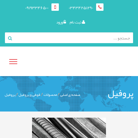
09193346500
03434251290
ثبت نام
ورود
منوی
پروفیل
صفحه ی اصلی
محصولات
قوطی و پروفيل
پروفیل
کاربری