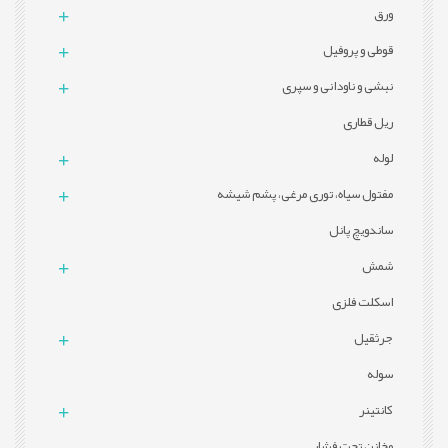
ورق
قوطی و پروفيل
نبشی و ناودانی و سپری
ریل قطاری
لوله
مفتول سیاه، توری مرغی، پشم شیشه
ساندویچ پانل
شمش
اسکلت فلزی
جرثقیل
سوله
کانتینر
مخازن تحت فشار