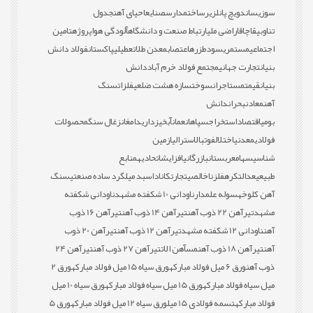
سوزی
ساندویچ پانل
زیرساخت
مدارس
صنایع
احیای آهن
جدول
تناوبی
قاچاق
اراضی ملی
ارتباط صنعت و دانشگاه
آلودگی هوا
پروژه
تامین
اجتماعی
مستمری
سود
طزره
اعتصاب
معدن طلا
تعطیلی
پاکستان
فولاد دانش
بنیان
تجارت جهانی
مجتمع فولاد خرم آباد
دانش
بنیان
قیمت
مستاجران
سوخت
سازه هشت ضلعی
فلزات
سنگ
آهن
معادن
بحران
دانش
بومی
اقتصاد
استخراج
سپاهان
عمان
آبخیزداری
دامغان
زغال سنگ
محصولات
فولادی
معدنی
اختلال
فوتبال
استرالیا
زمین
شناسی
سهام
عربستان
بازرگانی
افزایش
اتحادیه
منابع
طبیعی
عدالت
کره
فلز
ناخالصی
تجارت
کانادا
سبد میلگرد ساده صنعتی
سنگ
آهن کلوخه
سوله علمدار
ناودانی 10 شکفته مشهد
ناودانی شکفته
مشهد
تیرآهن 22 ذوب آهن
تیرآهن 14 ذوب آهن
تیرآهن 16 ذوب
آهن
ناودانی 12 شکفته مشهد
تیرآهن 12 ذوب آهن
تیرآهن 20 ذوب
آهن
تیرآهن 18 ذوب آهن
مس
آهن الات
تیرآهن 27 ذوب آهن
تیرآهن 24
ذوب آهن
ورق 6 میل فولاد مبارکه
ورق سیاه 15 میل فولاد مبارکه
ورق 2
میل سیاه فولاد مبارکه
ورق 15 میل سیاه فولاد مبارکه
ورق سیاه 10 میل
فولاد مبارکه
تسمه فولادی 15 میل
ورق سیاه 12 میل فولاد مبارکه
ورق 5