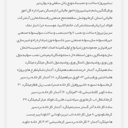
نبشی
پروژه ساخت و نصب
ساندویچ پانل سقفی و دیواری
تیر
ورقی
گلگهر
پشم شیشه
پروژه امور مالیاتی انار
مسکن مهر
اداره کل امور
مالیاتی استان کرمان
پوشش سقف
مجتمع صنعتی رفسنجان
مخزن آب
شرکت
فولاد ایرانیان
رفسنجان
شرکت خاتم الانبیاء موسسه حراء
انبار نمک
سربیژن
پروژه ساخت و نصب 8 واحدی
نصب و ساخت سوله
سوله صنعتی
جیرفت
سوله سازی
سوله صنعتی سیرجان
سوله ورزشی
اداره راه و شهرسازی
جیرفت
پاریز مجموعه ورزشی
انواع لوله
کمیته امداد امام خمینی
ساختمان
سازی
جوشکاری بدون استفاده از دست
جوشکاری
انیمیشن نصب سوله
جدول
وزن ورق روغنی
جدول اشتال ورق روغنی
جدول اشتال میلگرد
میلگرد
ساده
میلگرد آجدار خرمدشت
دهنده
میلگرد آجدار
تشکیل
طرح ها و پروژه
ها
ساخت
تیر ورق
نبشی 3×6
ورق سیاه
میلگرد 18 آجدار کارخانه بردسیر
کرمان
سوله تسویه خانه
پروفیل کارخانه صدرا
نصب ریل قطار
میلگرد 30
ساده کویر کاشان
نبشی 5×4
میلگرد 16 آجدار کارخانه بردسیر
کرمان
انتقال اب کرمان
ورق سیاه شیت فابریک فولاد مبارکه
میلگرد32
ساده کارخانه آذر گستر سدید
میلگرد آجدار کارخانه بردسیر
کرمان
ناودونی 8 میل کارخانه ناب تبریز
ناودانی 12
ناودانی
برچسب
ها:
میلگردآجدار20 کارخانه بردسیر کرمان
نبشی 3×4 کار خانه جاوید