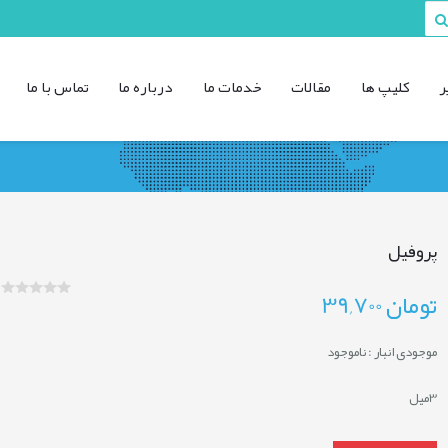
ر
کليپ ها
مقالات
خدمات ما
درباره ما
تماس با ما
پروفیل
تومان
39,700
موجودی انبار :
ناموجود
3میل