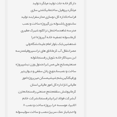
دار
کارخانه جات تولید میلگرد
تولید
میلگرد
پروفیل ساختمانی
کشتی سازی
فراساحل
اداره کل نوسازی مدارس
فرایند تولید
ساندویچ پانل
سوله بزرگ
پروژه ساخت و نصب
مدرسه شاهد
ساختمان تراکلود
شهرک مطهری
کرمان
سوله تصفیه خانه آب
پروژه اجرا
شده
شهربابک بلوار امام علی
دانشگاه ولی
عصر
انتقال آب کرمان
اتاق های ترانس
پروفیل
مدرسه
ابن سینا
کارخانه نئوپان رفسنجان
لوله
صنعتی
صنایع ملی مس ایران
جدول وزن نبشی
پروژه
ساخت و نصب
ساندویچ پانل سقفی و دیواری
تیر
ورقی
گلگهر
پشم شیشه
مسکن مهر
پروژه امور
مالیاتی انار
اداره کل امور مالیاتی استان
کرمان
پوشش سقف
مجتمع صنعتی رفسنجان
مخزن
آب
شرکت فولاد ایرانیان
رفسنجان
شرکت خاتم
الانبیاء موسسه حراء
پروژه ساخت و نصب 8
واحدی
انبار نمک سربیژن
نصب و ساخت سوله
سوله