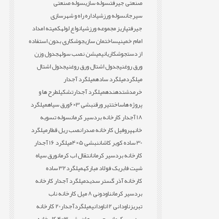
صنعتی جیرفت
سوله سازی
سوله صنعتی
سیرجان
سوله ورزشی
اداره راه و شهرسازی
جیرفت
پاریز مجموعه ورزشی
انواع لوله
کمیته امداد
امام خمینی
ساختمان سازی
جوشکاری بدون استفاده
از دست
جوشکاری
انیمیشن نصب سوله
جدول وزن
ورق روغنی
جدول اشتال ورق روغنی
جدول اشتال
میلگرد
میلگرد ساده
میلگرد آجدار
خرمدشت
دهنده
میلگرد آجدار
تشکیل
طرح ها و
پروژه ها
ساخت
تیر ورق
نبشی 3×6
ورق سیاه
میلگرد
18 آجدار کارخانه بردسیر کرمان
سوله تسویه
خانه
پروفیل کارخانه صدرا
نصب ریل قطار
میلگرد
30 ساده کویر کاشان
نبشی 5×4
میلگرد 16 آجدار
کارخانه بردسیر کرمان
انتقال اب کرمان
ورق سیاه
شیت فابریک فولاد مبارکه
میلگرد32 ساده
کارخانه آذر گستر سدید
میلگرد آجدار کارخانه
بردسیر کرمان
ناودونی 8 میل کارخانه ناب
تبریز
ناودانی 12
ناودانی
میلگردآجدار20 کارخانه