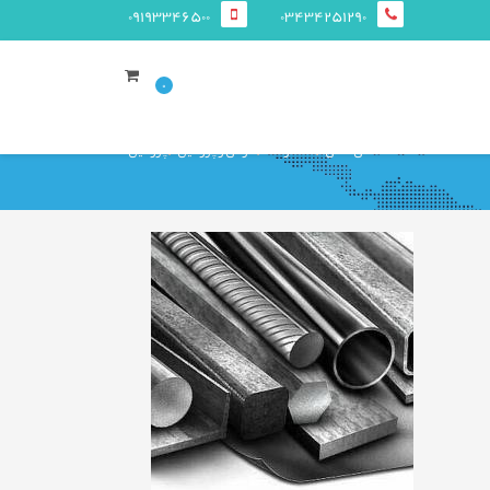
09193346500
03434251290
0
صفحه ی اصلی
محصولات
قوطی و پروفيل
پروفیل