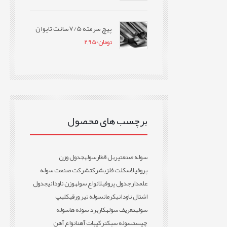
پیچ سرمته 7/5سانت تایوان
تومان
2,950
برچسب های محصول
سوله صنعتی
ریل قطار
سوله
جدول وزن
پروفیل
اسکلت فلزی
شرکت
شرکت صنعت سوله
علمدار
جدول پروفیل
انواع سوله
وزن ناودانی
جدول
اشتال ناودانی
کرمان
سوله تیر ورقی
کلیپ
سوله
تعریف سوله
کاربرد سوله ها
سوله
چیست
سوله سبک
ترکیبات آهن
انواع آهن