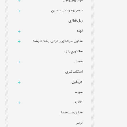
قوطی و پروفيل
نبشی و ناودانی و سپری
ریل قطاری
لوله
مفتول سیاه، توری مرغی، پشم شیشه
ساندویچ پانل
شمش
اسکلت فلزی
جرثقیل
سوله
کانتینر
مخازن تحت فشار
تریلر