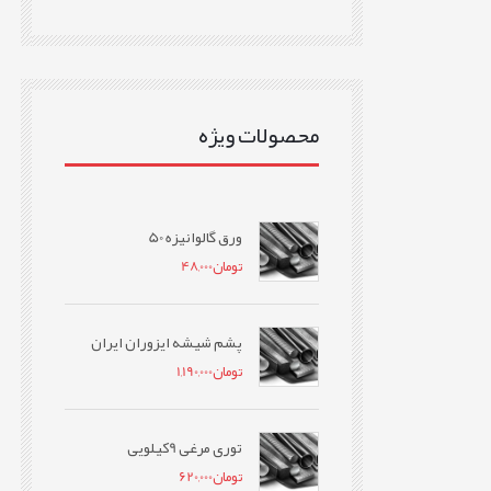
محصولات ویژه
ورق گالوانیزه 50
تومان
48,000
پشم شیشه ایزوران ایران
تومان
1,190,000
توری مرغی 9کیلویی
تومان
620,000