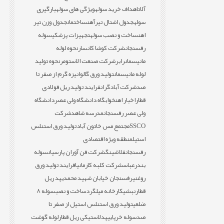
آلات
اهداف خرید سوله
ویژگی های سوله
بارگیری
سوله
جدول اشتال تیرآهن
ساختمان
جدول وزن تیر
اهن
ساخت و نصب سوله
تجهیزات پزشکی
سوله
رفسنجان
شرکت کوشا کانسار
نحوه لوله
مانیسمان
رابر
شرکت صنعت الاستومر
نحوه تولید
لوله مانیسمان
تولید ورق گالوانیزه گرم از صفر تا
صد
شرکت آبادگران
فرایند تولید ریل فولادی
قطار
اخبار اهن
خوابگاه دانشگاه ولی عصر
دانشگاه
ولی عصر رفسنجان
مدرسه شاهد
شرکت
SSCO
مجتمع مس خاتون آباد
تولید ورق استنلس
استیل
منطقه ویژه اقتصادی
رفسنجان
فلاشینگ
شرکت فن آوران پارسیان
سوله
بندرعباس
شرکت کلبه کارمانیا
فرایند تولید ورق
روغنی
رفسنجان خیابان شهید محمدی
پد ریل
قطار
نبشی
کارخانه میلگرد
ساخت و نصب
سوله 8
ضلعی
تولید ورق استنلس استیل از صفر تا
صد
سوله خرپایی
پدلاستیکی ریل قطار
لوله گوشت