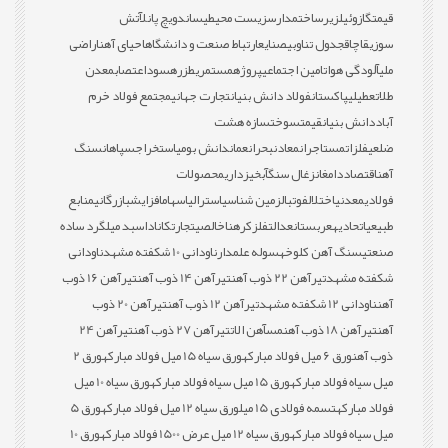
قیمت
گازوئیل
زیرساخت
مدارس
زیست محیطی
ساندویچ پانل
آتش
سوزی
قاچاق
جدول تناوبی
صنایع
ارتباط صنعت و دانشگاه
احیای آهن
اراضی
ملی
آلودگی هوا
تامین اجتماعی
پروژه
مستمری
طزره
سود
اعتصاب
معدن
طلا
تعطیلی
پاکستان
فولاد دانش بنیان
تجارت جهانی
مجتمع فولاد خرم
آباد
دانش بنیان
قیمت
سوخت
سازه هشت
ضلعی
فلزات
مستاجران
معادن
بحران
عمان
دانش بومی
استخراج
سپاهان
سنگ
آهن
اقتصاد
دامغان
زغال سنگ
آبخیزداری
محصولات
فولادی
معدنی
اختلال
فوتبال
زمین شناسی
استرالیا
سهام
افزایش
بازرگانی
منابع
طبیعی
اتحادیه
عربستان
عدالت
فلز
کره
ناخالصی
تجارت
کانادا
سبد میلگرد ساده
صنعتی
سنگ آهن کلوخه
سوله علمدار
ناودانی 10 شکفته مشهد
ناودانی
شکفته مشهد
تیرآهن 22 ذوب آهن
تیرآهن 14 ذوب آهن
تیرآهن 16 ذوب
آهن
ناودانی 12 شکفته مشهد
تیرآهن 12 ذوب آهن
تیرآهن 20 ذوب
آهن
تیرآهن 18 ذوب آهن
مس
آهن الات
تیرآهن 27 ذوب آهن
تیرآهن 24
ذوب آهن
ورق 6 میل فولاد مبارکه
ورق سیاه 15 میل فولاد مبارکه
ورق 2
میل سیاه فولاد مبارکه
ورق 15 میل سیاه فولاد مبارکه
ورق سیاه 10 میل
فولاد مبارکه
تسمه فولادی 15 میل
ورق سیاه 12 میل فولاد مبارکه
ورق 5
میل سیاه فولاد مبارکه
ورق سیاه 12 میل عرض 1500 فولاد مبارکه
ورق 10