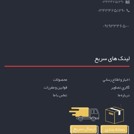
03434251290
03434251290
09193346500
لینک های سریع
اخبار و اطلاع رساني
محصولات
گالري تصاوير
قوانين و مقررات
درباره ما
تماس با ما