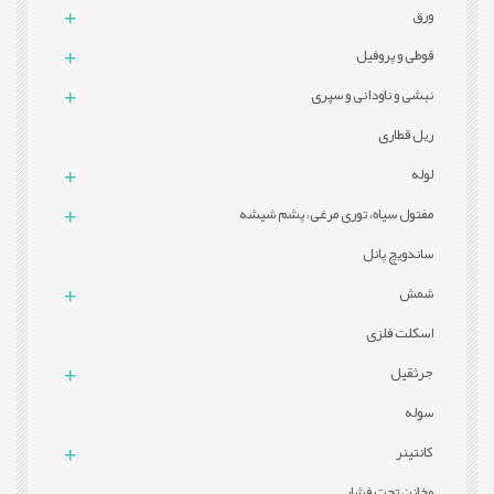
ورق
قوطی و پروفيل
نبشی و ناودانی و سپری
ریل قطاری
لوله
مفتول سیاه، توری مرغی، پشم شیشه
ساندویچ پانل
شمش
اسکلت فلزی
جرثقیل
سوله
کانتینر
مخازن تحت فشار