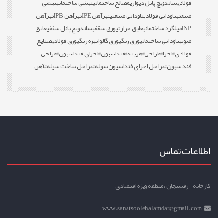
فولادی
ساندویچ پانل دیواری
مصالح ساختمانی
نبشی ساختمانی
نبشی
صنعتی
ناودانی فولادی
ناودانی صنعتی
تیرآهن IPE
تیرآهن IPB
تیرآهن
INP
میلگرد ساختمانی
عایق حرارتی
ورق سقفی
ساندویچ پانل سقفی
عایق
صوتی
ناودانی ساختمانی
ورق رنگی
ورق گالوانیزه رنگی
ورق فولادی
صنایع
فولادی
#اجزا
#طراحی
#هزینه
#فنداسیون
#اجرای فنداسیون
#طراحی
فنداسیون
#مراحل اجرای فنداسیون سوله
#مراحل ساخت سوله
#آهن
اطلاعات تماس
کارخانه -رفسنجان ، منطقه ویژه اقتصادی
www.sanatsoolehalamdar@gmail.com