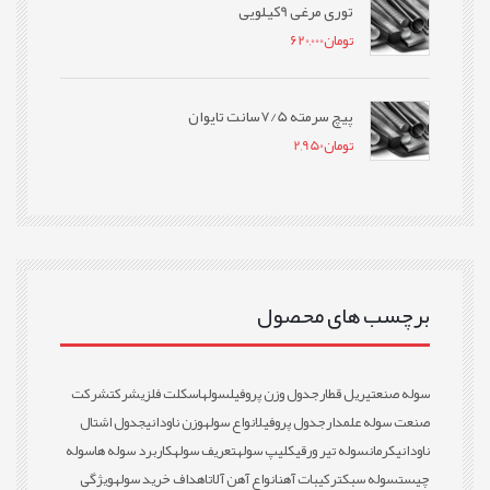
توری مرغی 9کیلویی
تومان
620,000
پیچ سرمته 7/5سانت تایوان
تومان
2,950
برچسب های محصول
سوله صنعتی
ریل قطار
جدول وزن پروفیل
سوله
اسکلت فلزی
شرکت
شرکت
صنعت سوله علمدار
جدول پروفیل
انواع سوله
وزن ناودانی
جدول اشتال
ناودانی
کرمان
سوله تیر ورقی
کلیپ سوله
تعریف سوله
کاربرد سوله ها
سوله
چیست
سوله سبک
ترکیبات آهن
انواع آهن آلات
اهداف خرید سوله
ویژگی