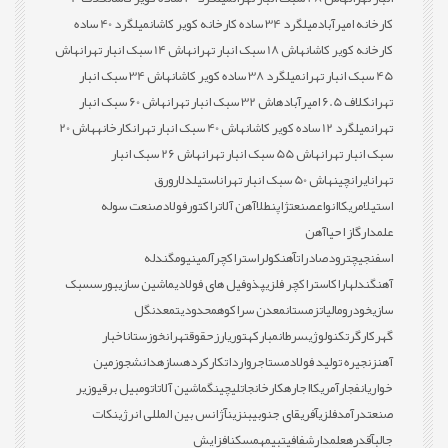
کارخانه امیرآباد
میلگرد 34 ساده کارخانه کویر کاشان
میلگرد 40 ساده
کارخانه کویر کاشان
هاش 18 سبک انبار تهران
هاش 14 سبک انبار تهران
هاش
45 سبک انبار تهران
میلگرد 38 ساده کویر کاشان
هاش 34 سبک انبار
تهران
کلاف 6.5 امیرآباد
هاش 32 سبک انبار تهران
هاش 60 سبک انبار
تهران
میلگرد 12 ساده کویر کاشان
هاش 40 سبک انبار تهران
کارخانه
هاش 20
سبک انبار تهران
هاش 55 سبک انبار تهران
هاش 26 سبک انبار
تهران
ایران
چین
هاش 50 سبک انبار تهران
استیل
دلار
ورق
استیل
امریکا
انواع
صنعت
ژاپن
طلا
آهن آلات
راکتور
فولاد
صنعت سوله
علمدار
گاز احیا
آهن
اسفنجی
چترود
صادرات
آهن
کولر
استراکچر
آلمینیوم
گندله
آهن
گندله
اراک
استراکچر فلزی
پذوفیل های فولادی
ماشین سازی
بورس
سبک
سازی
خودرو
مالیات
زمستان
معدن سراکوه
محدودیت
معدن
گل
گهر
کارگر
تکنولوژی
سرطان
مبارکه
توری
ارز
حقوق
تهران
خوزستان
اخبار
آهن
زنجیره تولید فولاد
مستاجر
واردات
کارکرده
سازه
دانشجو
زمین
خواری
انفجار
آمریکا
اجاره
کارخانجات
لیچینگ
ماشین آلات
اتومبیل برقی
وزیر
صنعت
درآمد
فلزی
آفریقای جنوبی
بنزین
آژانس بین المللی انرژی
نکات
جالب
آقدره
علمدار
شفافیت
بیمه
مسکن
افزایش