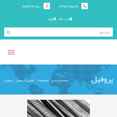
09193346500
03434251290
ثبت نام
ورود
منوی
پروفیل
صفحه ی اصلی
محصولات
قوطی و پروفيل
پروفیل
کاربری