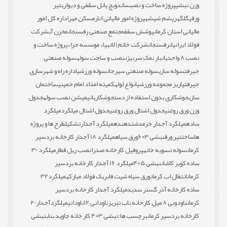
وزن نبشی
پروژه ساخت و نصب
ساندویچ پانل سقفی و دیواری
تیر
ورقی
گلگهر
پشم شیشه
پروژه امور مالیاتی انار
مسکن مهر
اداره کل امور
مالیاتی استان کرمان
پوشش سقف
مجتمع صنعتی رفسنجان
مخزن آب
شرکت
فولاد ایرانیان
رفسنجان
شرکت خاتم الانبیاء موسسه حراء
پروژه ساخت و
نصب 8 واحدی
انبار نمک سربیژن
نصب و ساخت سوله
سوله صنعتی
جیرفت
سوله سازی
سوله صنعتی سیرجان
سوله ورزشی
اداره راه و شهرسازی
جیرفت
پاریز مجموعه ورزشی
انواع لوله
کمیته امداد امام خمینی
ساختمان
سازی
جوشکاری بدون استفاده از دست
جوشکاری
انیمیشن نصب سوله
جدول
وزن ورق روغنی
جدول اشتال ورق روغنی
جدول اشتال میلگرد
میلگرد
ساده
میلگرد آجدار خرمدشت
دهنده
میلگرد آجدار
تشکیل
طرح ها و پروژه
ها
ساخت
تیر ورق
نبشی 3×6
ورق سیاه
میلگرد 18 آجدار کارخانه بردسیر
کرمان
سوله تسویه خانه
پروفیل کارخانه صدرا
نصب ریل قطار
میلگرد 30
ساده کویر کاشان
نبشی 5×4
میلگرد 16 آجدار کارخانه بردسیر
کرمان
انتقال اب کرمان
ورق سیاه شیت فابریک فولاد مبارکه
میلگرد32
ساده کارخانه آذر گستر سدید
میلگرد آجدار کارخانه بردسیر
کرمان
ناودونی 8 میل کارخانه ناب تبریز
ناودانی 12
ناودانی
میلگردآجدار20
کارخانه بردسیر کرمان
برچسب ها:
نبشی 3×4 کار خانه جاوید بناب
نبشی