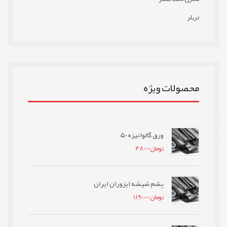
تریلر
محصولات ویژه
ورق گالوانیزه 50
تومان
48,000
پشم شیشه ایزوران ایران
تومان
1,190,000