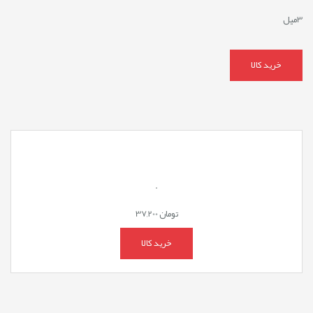
3میل
خرید کالا
.
تومان
37,200
خرید کالا