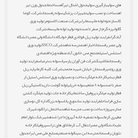
های سوله
بارگیری سوله
جدول اشتال تیرآهن
ساختمان
جدول وزن تیر
اهن
ساخت و نصب سوله
تجهیزات پزشکی
سوله رفسنجان
شرکت کوشا
کانسار
نحوه لوله مانیسمان
رابر
شرکت صنعت الاستومر
تولید ورق
گالوانیزه گرم از صفر تا صد
نحوه تولید لوله مانیسمان
شرکت
آبادگران
فرایند تولید ریل فولادی قطار
خوابگاه دانشگاه ولی عصر
دانشگاه
ولی عصر رفسنجان
اخبار اهن
مدرسه شاهد
شرکت SSCO
تولید ورق
استنلس استیل
مجتمع مس خاتون آباد
منطقه ویژه اقتصادی
رفسنجان
فلاشینگ
شرکت فن آوران پارسیان
سوله بندرعباس
فرایند تولید
ورق روغنی
رفسنجان خیابان شهید محمدی
شرکت کلبه کارمانیا
پد ریل
قطار
نبشی
کارخانه میلگرد
ساخت و نصب
تولید ورق استنلس استیل از
صفر تا صد
سوله 8 ضلعی
سوله خرپایی
لوله گوشت دار
پدلاستیکی ریل
قطار
تولید میلگرد
پروفیل ساختمانی
کارخانه جات تولید میلگرد
کشتی
سازی فراساحل
فرایند تولید ساندویچ پانل
سوله بزرگ
اداره کل نوسازی
مدارس
پروژه ساخت و نصب مدرسه شاهد
ساختمان تراکلود
شهرک
مطهری کرمان
سوله تصفیه خانه آب
پروژه اجرا شده
شهربابک بلوار امام
علی
دانشگاه ولی عصر
انتقال آب کرمان
اتاق های ترانس
پروفیل
کارخانه
نئوپان رفسنجان
مدرسه ابن سینا
لوله صنعتی
صنایع ملی مس ایران
جدول